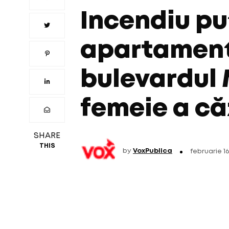
Incendiu pu
apartament
bulevardul
femeie a că
SHARE
THIS
by
VoxPublica
februarie 16