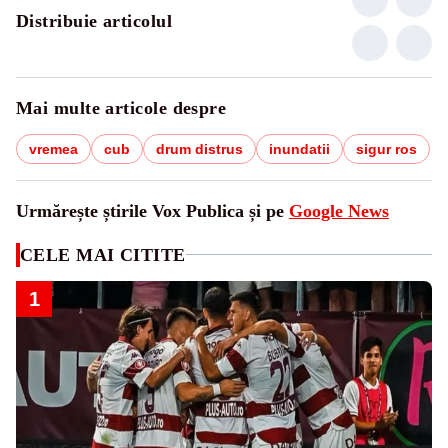
Distribuie articolul
Mai multe articole despre
vremea
cub
drum distrus
inundatii
sigur ros
Urmărește știrile Vox Publica și pe
Google News
CELE MAI CITITE
1