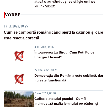
atacă s-au vândut și se sfâșie unii pe
alții” - VIDEO
VORBE
19 iul. 2023, 18:25
Cum se comportă românii când pierd la cazinou și care
este reacția corectă
4 iul. 2022, 12:32
Întoarcerea La Birou. Cum Poți Folosi
Energia Eficient?
22 dec. 2021, 10:20
Democrația din România este sublimă, dar
nu este funcțională
2 mar. 2021, 00:30
Culisele statului paralel - Cum îi
intimidează mafia lemnului pe păduri și