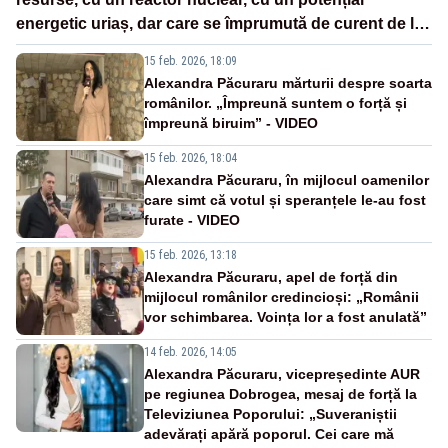
energetic uriaș, dar care se împrumută de curent de la
vecini?”
15 feb. 2026, 18:09
Alexandra Păcuraru mărturii despre soarta
românilor. „Împreună suntem o forță și
împreună biruim” - VIDEO
15 feb. 2026, 18:04
Alexandra Păcuraru, în mijlocul oamenilor
care simt că votul și speranțele le-au fost
furate - VIDEO
15 feb. 2026, 13:18
Alexandra Păcuraru, apel de forță din
mijlocul românilor credincioși: „Românii
vor schimbarea. Voința lor a fost anulată”
14 feb. 2026, 14:05
Alexandra Păcuraru, vicepreședinte AUR
pe regiunea Dobrogea, mesaj de forță la
Televiziunea Poporului: „Suveraniștii
adevărați apără poporul. Cei care mă