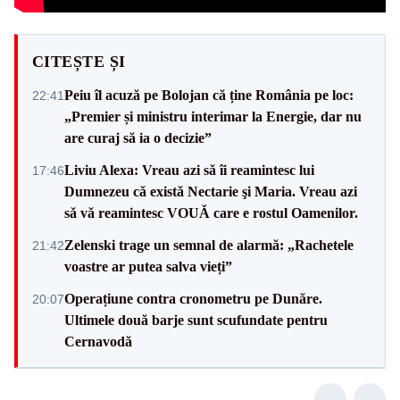
CITEȘTE ȘI
Peiu îl acuză pe Bolojan că ține România pe loc:
22:41
„Premier și ministru interimar la Energie, dar nu
are curaj să ia o decizie”
Liviu Alexa: Vreau azi sǎ îi reamintesc lui
17:46
Dumnezeu cǎ existǎ Nectarie şi Maria. Vreau azi
sǎ vǎ reamintesc VOUǍ care e rostul Oamenilor.
Zelenski trage un semnal de alarmă: „Rachetele
21:42
voastre ar putea salva vieți”
Operațiune contra cronometru pe Dunăre.
20:07
Ultimele două barje sunt scufundate pentru
Cernavodă