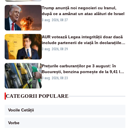
Trump anunță noi negocieri cu Iranul,
după ce a amânat un atac alături de Israel
3 aug. 2026, 08:27
AUR votează Legea integrității doar dacă
include partenerii de viață în declarațiile
de avere și interese
3 aug. 2026, 08:29
Prețurile carburanților pe 3 august: în
București, benzina pornește de la 9,41 lei,
iar motorina de la 10,57 lei pe litru
3 aug. 2026, 08:23
CATEGORII POPULARE
Vocile Cetății
Vorbe