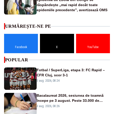
răspândește „mai rapid decât toate
epidemiile precedente”, avertizează OMS
URMĂREȘTE-NE PE
Facebook
X
YouTube
POPULAR
Fotbal / SuperLiga, etapa 3: FC Rapid –
CFR Cluj, scor 3-1
3 aug. 2026, 08:24
Bacalaureat 2026, sesiunea de toamnă
începe pe 3 august. Peste 33.000 de
absolvenți sunt înscriși
3 aug. 2026, 08:26