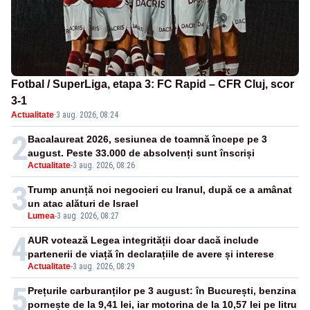
Fotbal / SuperLiga, etapa 3: FC Rapid – CFR Cluj, scor
3-1
Actualitate
·
3 aug. 2026, 08:24
2
Bacalaureat 2026, sesiunea de toamnă începe pe 3
august. Peste 33.000 de absolvenți sunt înscriși
Actualitate
-
3 aug. 2026, 08:26
3
Trump anunță noi negocieri cu Iranul, după ce a amânat
un atac alături de Israel
Lumea
-
3 aug. 2026, 08:27
4
AUR votează Legea integrității doar dacă include
partenerii de viață în declarațiile de avere și interese
Actualitate
-
3 aug. 2026, 08:29
5
Prețurile carburanților pe 3 august: în București, benzina
pornește de la 9,41 lei, iar motorina de la 10,57 lei pe litru