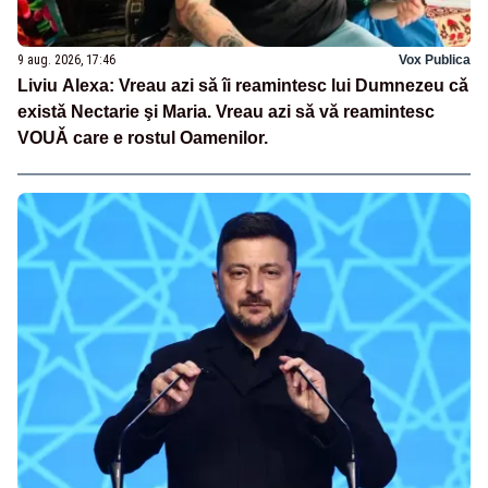
9 aug. 2026, 17:46
Vox Publica
Liviu Alexa: Vreau azi sǎ îi reamintesc lui Dumnezeu cǎ
existǎ Nectarie şi Maria. Vreau azi sǎ vǎ reamintesc
VOUǍ care e rostul Oamenilor.