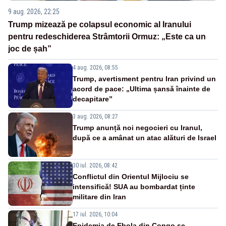
9 aug. 2026, 22:25
Trump mizează pe colapsul economic al Iranului
pentru redeschiderea Strâmtorii Ormuz: „Este ca un
joc de șah”
4 aug. 2026, 08:55
Trump, avertisment pentru Iran privind un
acord de pace: „Ultima șansă înainte de
decapitare”
3 aug. 2026, 08:27
Trump anunță noi negocieri cu Iranul,
după ce a amânat un atac alături de Israel
30 iul. 2026, 08:42
Conflictul din Orientul Mijlociu se
intensifică! SUA au bombardat ținte
militare din Iran
17 iul. 2026, 10:04
Epidemia de Ebola din Congo se