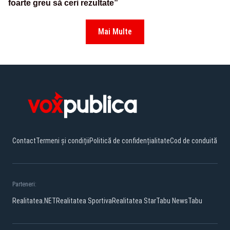
foarte greu să ceri rezultate”
Mai Multe
Contact
Termeni și condiții
Politică de confidențialitate
Cod de conduită
Parteneri:
Realitatea.NET
Realitatea Sportiva
Realitatea Star
Tabu News
Tabu