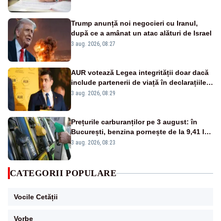
Trump anunță noi negocieri cu Iranul,
după ce a amânat un atac alături de Israel
3 aug. 2026, 08:27
AUR votează Legea integrității doar dacă
include partenerii de viață în declarațiile
de avere și interese
3 aug. 2026, 08:29
Prețurile carburanților pe 3 august: în
București, benzina pornește de la 9,41 lei,
iar motorina de la 10,57 lei pe litru
3 aug. 2026, 08:23
CATEGORII POPULARE
Vocile Cetății
Vorbe