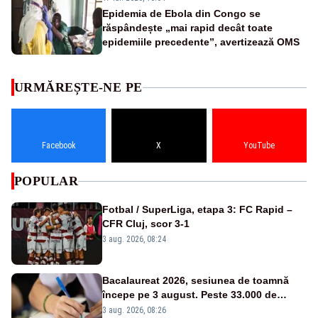
Epidemia de Ebola din Congo se
răspândește „mai rapid decât toate
epidemiile precedente”, avertizează OMS
URMĂREȘTE-NE PE
Facebook
X
YouTube
POPULAR
Fotbal / SuperLiga, etapa 3: FC Rapid –
CFR Cluj, scor 3-1
3 aug. 2026, 08:24
Bacalaureat 2026, sesiunea de toamnă
începe pe 3 august. Peste 33.000 de
absolvenți sunt înscriși
3 aug. 2026, 08:26