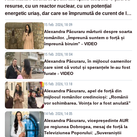
resurse, cu un reactor nuclear, cu un potențial
energetic uriaș, dar care se împrumută de curent de la
vecini?”
15 feb. 2026, 18:09
Alexandra Păcuraru mărturii despre soarta
românilor. „Împreună suntem o forță și
împreună biruim” - VIDEO
15 feb. 2026, 18:04
Alexandra Păcuraru, în mijlocul oamenilor
care simt că votul și speranțele le-au fost
furate - VIDEO
15 feb. 2026, 13:18
Alexandra Păcuraru, apel de forță din
mijlocul românilor credincioși: „Românii
vor schimbarea. Voința lor a fost anulată”
14 feb. 2026, 14:05
Alexandra Păcuraru, vicepreședinte AUR
pe regiunea Dobrogea, mesaj de forță la
Televiziunea Poporului: „Suveraniștii