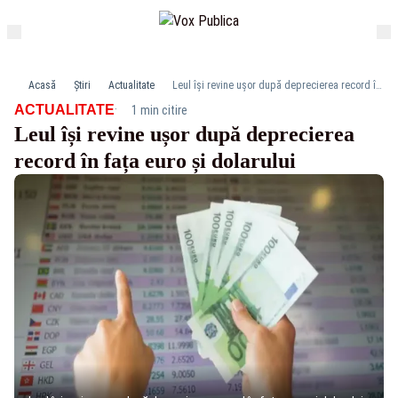
Acasă
Știri
Actualitate
Leul își revine ușor după deprecierea record în fața euro și dolarului
·
ACTUALITATE
1 min citire
Leul își revine ușor după deprecierea
record în fața euro și dolarului