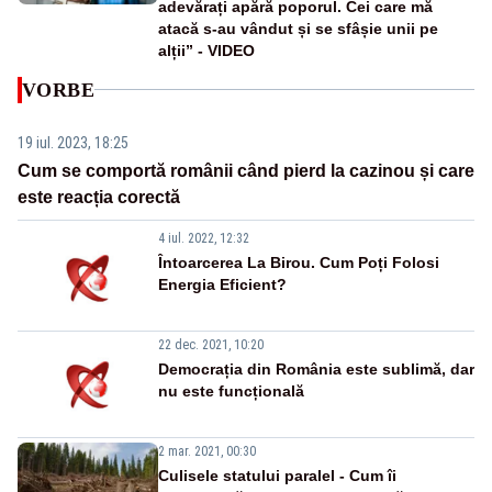
adevărați apără poporul. Cei care mă
atacă s-au vândut și se sfâșie unii pe
alții” - VIDEO
VORBE
19 iul. 2023, 18:25
Cum se comportă românii când pierd la cazinou și care
este reacția corectă
4 iul. 2022, 12:32
Întoarcerea La Birou. Cum Poți Folosi
Energia Eficient?
22 dec. 2021, 10:20
Democrația din România este sublimă, dar
nu este funcțională
2 mar. 2021, 00:30
Culisele statului paralel - Cum îi