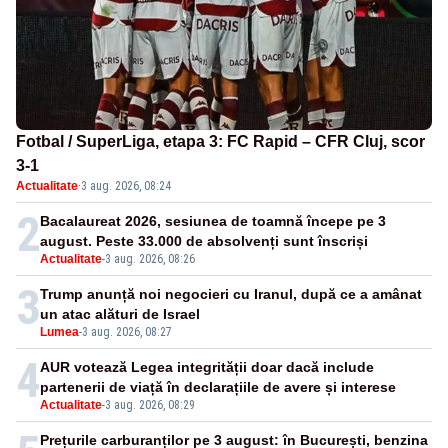
Fotbal / SuperLiga, etapa 3: FC Rapid – CFR Cluj, scor
3-1
Actualitate
·
3 aug. 2026, 08:24
2
Bacalaureat 2026, sesiunea de toamnă începe pe 3
august. Peste 33.000 de absolvenți sunt înscriși
Actualitate
-
3 aug. 2026, 08:26
3
Trump anunță noi negocieri cu Iranul, după ce a amânat
un atac alături de Israel
Lumea
-
3 aug. 2026, 08:27
4
AUR votează Legea integrității doar dacă include
partenerii de viață în declarațiile de avere și interese
Actualitate
-
3 aug. 2026, 08:29
Prețurile carburanților pe 3 august: în București, benzina