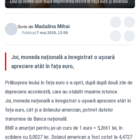
Leul își revine ușor după deprecierea record în fața euro și dolarului
Madalina Mihai
Scris de
Publicat:
7 mai 2026, 13:58
Joi, moneda națională a înregistrat o ușoară
apreciere atât în fața euro,
Prăbușirea leului în fața euro s-a oprit, după după două zile de
depreciere accelerată, care au stabilit maxime istorice.
Joi, moneda națională a înregistrat o ușoară apreciere atât în
fața euro, cât și a dolarului amercian, potrivit datelor
transmise de Banca națională.
BNR a anunțat pentru joi un curs de 1 euro = 5,2661 lei, în
scădere cu 0,0027 lei. Dolarul american a fost cotat la 4,4727