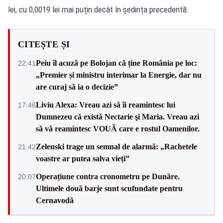
lei, cu 0,0019 lei mai puțin decât în ședința precedentă.
CITEȘTE ȘI
Peiu îl acuză pe Bolojan că ține România pe loc:
22:41
„Premier și ministru interimar la Energie, dar nu
are curaj să ia o decizie”
Liviu Alexa: Vreau azi sǎ îi reamintesc lui
17:46
Dumnezeu cǎ existǎ Nectarie şi Maria. Vreau azi
sǎ vǎ reamintesc VOUǍ care e rostul Oamenilor.
Zelenski trage un semnal de alarmă: „Rachetele
21:42
voastre ar putea salva vieți”
Operațiune contra cronometru pe Dunăre.
20:07
Ultimele două barje sunt scufundate pentru
Cernavodă