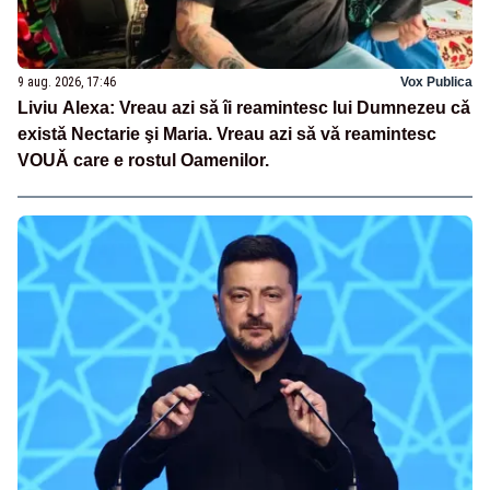
9 aug. 2026, 17:46
Vox Publica
Liviu Alexa: Vreau azi sǎ îi reamintesc lui Dumnezeu cǎ
existǎ Nectarie şi Maria. Vreau azi sǎ vǎ reamintesc
VOUǍ care e rostul Oamenilor.