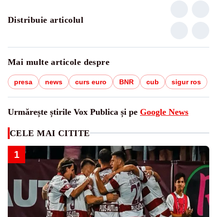
Distribuie articolul
Mai multe articole despre
presa
news
curs euro
BNR
cub
sigur ros
Urmărește știrile Vox Publica și pe
Google News
CELE MAI CITITE
1