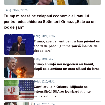
9 aug. 2026, 22:25
Trump mizează pe colapsul economic al Iranului
pentru redeschiderea Strâmtorii Ormuz: „Este ca un
joc de șah”
4 aug. 2026, 08:55
Trump, avertisment pentru Iran privind un
acord de pace: „Ultima șansă înainte de
decapitare”
3 aug. 2026, 08:27
Trump anunță noi negocieri cu Iranul,
după ce a amânat un atac alături de Israel
30 iul. 2026, 08:42
Conflictul din Orientul Mijlociu se
intensifică! SUA au bombardat ținte
militare din Iran
17 iul. 2026, 10:04