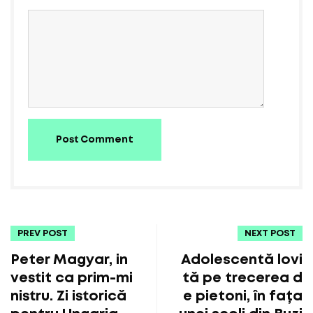
Post Comment
PREV POST
NEXT POST
Peter Magyar, in
Adolescentă lovi
vestit ca prim-mi
tă pe trecerea d
nistru. Zi istorică
e pietoni, în fața