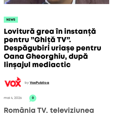
NEWS
Lovitură grea în instanță
pentru ”Ghiță TV”.
Despăgubiri uriașe pentru
Oana Gheorghiu, după
linșajul mediactic
by
VoxPublica
mai 4, 2026
0
România TV, televiziunea