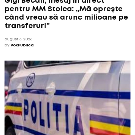
Gigi Becali, mesaj în direct
pentru MM Stoica: „Mă oprește
când vreau să arunc milioane pe
transferuri”
august 6, 2026
by
VoxPublica