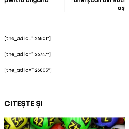
pentru Ungaria
unei școli din Buzi
aș
[the_ad id=”126801″]
[the_ad id=”126747″]
[the_ad id=”126803″]
CITEȘTE ȘI