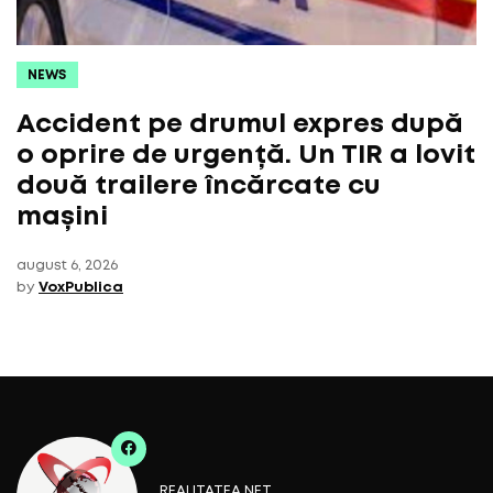
NEWS
Accident pe drumul expres după
o oprire de urgență. Un TIR a lovit
două trailere încărcate cu
mașini
august 6, 2026
by
VoxPublica
REALITATEA.NET