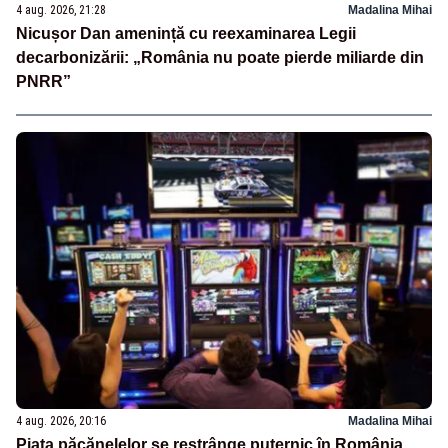
4 aug. 2026, 21:28
Madalina Mihai
Nicușor Dan amenință cu reexaminarea Legii
decarbonizării: „România nu poate pierde miliarde din
PNRR”
4 aug. 2026, 20:16
Madalina Mihai
Piața păcănelelor se restrânge puternic în România,