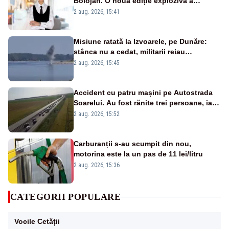
Bolojan. O nouă ediție explozivă a
emisiunii „Miza Zilei” la Realitatea PLUS
2 aug. 2026, 15:41
Misiune ratată la Izvoarele, pe Dunăre:
stânca nu a cedat, militarii reiau
detonările luni – VIDEO
2 aug. 2026, 15:45
Accident cu patru mașini pe Autostrada
Soarelui. Au fost rănite trei persoane, iar
traficul se desfășoară cu dificultate
2 aug. 2026, 15:52
Carburanții s-au scumpit din nou,
motorina este la un pas de 11 lei/litru
2 aug. 2026, 15:36
CATEGORII POPULARE
Vocile Cetății