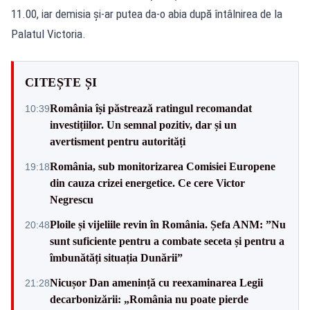
11.00, iar demisia și-ar putea da-o abia după întâlnirea de la
Palatul Victoria.
CITEȘTE ȘI
România își păstrează ratingul recomandat
10:39
investițiilor. Un semnal pozitiv, dar și un
avertisment pentru autorități
România, sub monitorizarea Comisiei Europene
19:18
din cauza crizei energetice. Ce cere Victor
Negrescu
Ploile și vijeliile revin în România. Șefa ANM: ”Nu
20:48
sunt suficiente pentru a combate seceta și pentru a
îmbunătăți situația Dunării”
Nicușor Dan amenință cu reexaminarea Legii
21:28
decarbonizării: „România nu poate pierde