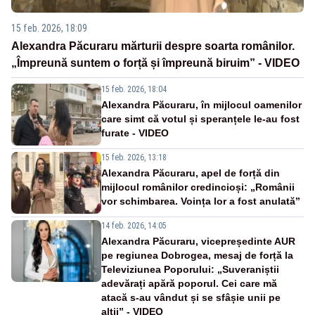
15 feb. 2026, 18:09
Alexandra Păcuraru mărturii despre soarta românilor.
„Împreună suntem o forță și împreună biruim” - VIDEO
15 feb. 2026, 18:04
Alexandra Păcuraru, în mijlocul oamenilor
care simt că votul și speranțele le-au fost
furate - VIDEO
15 feb. 2026, 13:18
Alexandra Păcuraru, apel de forță din
mijlocul românilor credincioși: „Românii
vor schimbarea. Voința lor a fost anulată”
14 feb. 2026, 14:05
Alexandra Păcuraru, vicepreședinte AUR
pe regiunea Dobrogea, mesaj de forță la
Televiziunea Poporului: „Suveraniștii
adevărați apără poporul. Cei care mă
atacă s-au vândut și se sfâșie unii pe
alții” - VIDEO