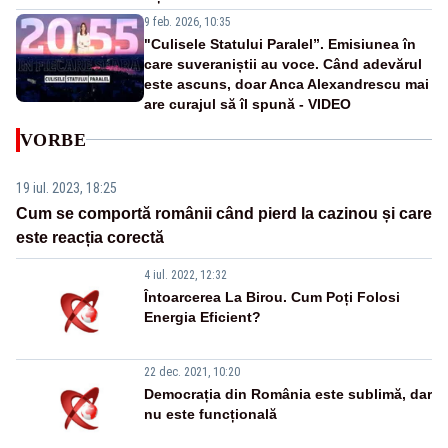
9 feb. 2026, 10:35
"Culisele Statului Paralel”. Emisiunea în
care suveraniștii au voce. Când adevărul
este ascuns, doar Anca Alexandrescu mai
are curajul să îl spună - VIDEO
VORBE
19 iul. 2023, 18:25
Cum se comportă românii când pierd la cazinou și care
este reacția corectă
4 iul. 2022, 12:32
Întoarcerea La Birou. Cum Poți Folosi
Energia Eficient?
22 dec. 2021, 10:20
Democrația din România este sublimă, dar
nu este funcțională