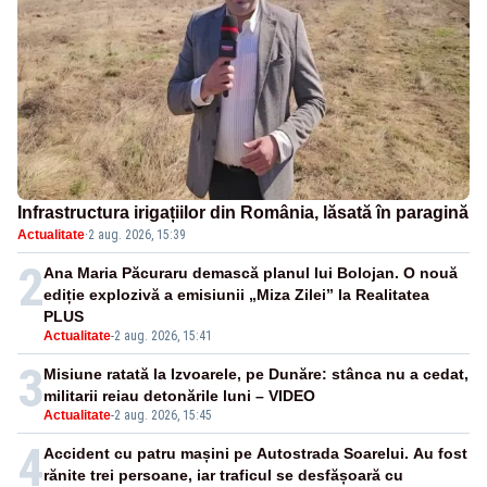
Infrastructura irigațiilor din România, lăsată în paragină
Actualitate
·
2 aug. 2026, 15:39
2
Ana Maria Păcuraru demască planul lui Bolojan. O nouă
ediție explozivă a emisiunii „Miza Zilei” la Realitatea
PLUS
Actualitate
-
2 aug. 2026, 15:41
3
Misiune ratată la Izvoarele, pe Dunăre: stânca nu a cedat,
militarii reiau detonările luni – VIDEO
Actualitate
-
2 aug. 2026, 15:45
4
Accident cu patru mașini pe Autostrada Soarelui. Au fost
rănite trei persoane, iar traficul se desfășoară cu