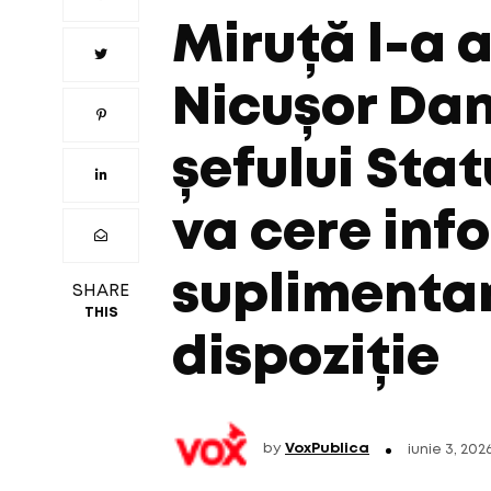
Miruță l-a 
Nicușor Dan
șefului Sta
va cere inf
suplimentar
SHARE
THIS
dispoziție
by
VoxPublica
iunie 3, 202