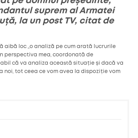
mat pe domnul președinte,
ndantul suprem al Armatei
ță, la un post TV, citat de
să aibă loc „o analiză pe cum arată lucrurile
 în perspectiva mea, coordonată de
abil că va analiza această situație și dacă va
a noi, tot ceea ce vom avea la dispoziție vom