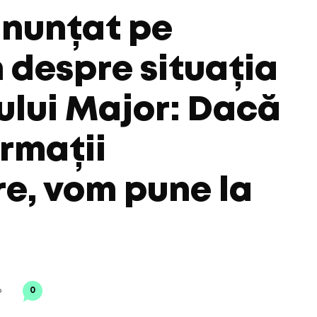
anunțat pe
 despre situația
tului Major: Dacă
ormații
e, vom pune la
6
0