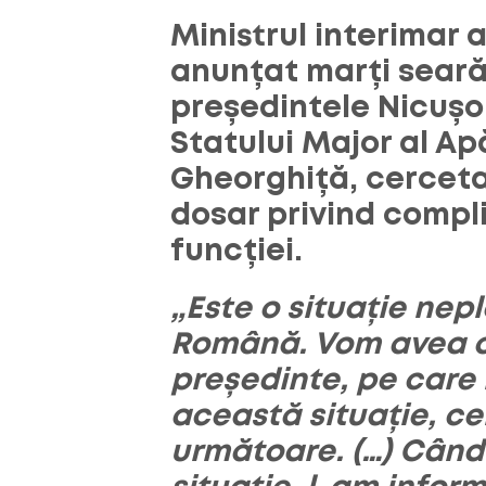
Ministrul interimar a
anunțat marți seară
președintele Nicușor
Statului Major al Ap
Gheorghiță, cerceta
dosar privind compl
funcției.
„Este o situație ne
Română. Vom avea o
președinte, pe care
această situație, ce
următoare. (…) Când