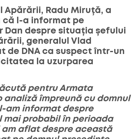
l Apărării, Radu Miruță, a
 că l-a informat pe
 Dan despre situația șefului
ărării, generalul Vlad
t de DNA ca suspect într-un
icitatea la uzurparea
plăcută pentru Armata
 analiză împreună cu domnul
 l-am informat despre
l mai probabil în perioada
 am aflat despre această