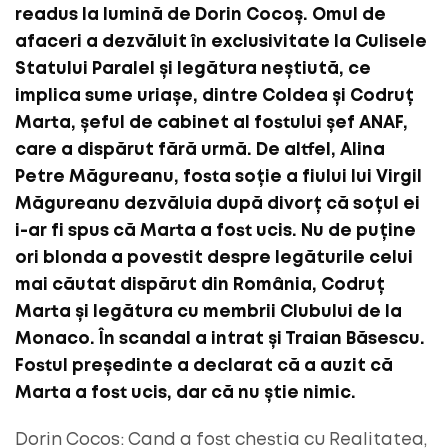
readus la lumină de Dorin Cocoș. Omul de
afaceri a dezvăluit în exclusivitate la Culisele
Statului Paralel și legătura neștiută, ce
implica sume uriașe, dintre Coldea și Codruț
Marta, șeful de cabinet al fostului șef ANAF,
care a dispărut fără urmă. De altfel, Alina
Petre Măgureanu, fosta soție a fiului lui Virgil
Măgureanu dezvăluia după divorț că soțul ei
i-ar fi spus că Marta a fost ucis. Nu de puține
ori blonda a povestit despre legăturile celui
mai căutat dispărut din România, Codruț
Marta și legătura cu membrii Clubului de la
Monaco. În scandal a intrat și
Traian Băsescu
.
Fostul președinte a declarat că a auzit că
Marta a fost ucis, dar că nu știe nimic.
Dorin Cocos: Cand a fost chestia cu Realitatea,