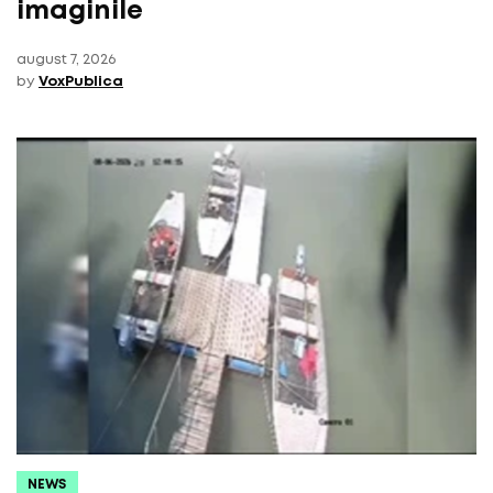
imaginile
august 7, 2026
by
VoxPublica
NEWS