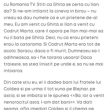
cu Romania TV. Stiti ca Ghita se certa cu Ilan,
da? Si ne-am intlanit la cineva in birou – nu
vreau sa dau numele ca e un prietene de-al
meu. Eu am venit cu Ghita si Ilan a venit cu
Codrut Marta, care il apara pe Ilan mai-mai sa
nu il bata pe Ghita. Deci, nu ca erau prieteni:
erau la catarama. Si Codrut Marta era tot de
acolo. Saracu, daca o fi murit, Dumnezeu sa-l
odihneasca, sa-i fie tarana usoara! Daca
traieste, sa stea linistit pe unde e, sa nu se mai
intoarca.
Din cate stiu eu, el ii dadea bani lui fratele lui
Coldea si pe urma il tot suna pe Blejnar, pe
astia, si se imbata si le spunea <<Ba, iar a venit
nenorocitul asta. I-am dat bani>>. Va dati
seama, afla imediat Coldea si il chema pe