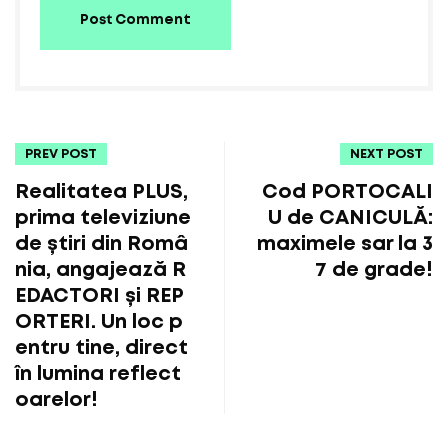
Post Comment
PREV POST
NEXT POST
Realitatea PLUS,
Cod PORTOCALI
prima televiziune
U de CANICULĂ:
de știri din Româ
maximele sar la 3
nia, angajează R
7 de grade!
EDACTORI și REP
ORTERI. Un loc p
entru tine, direct
în lumina reflect
oarelor!