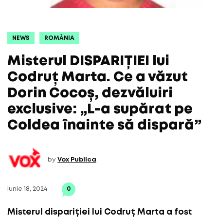
NEWS
ROMÂNIA
Misterul DISPARIȚIEI lui
Codruț Marta. Ce a văzut
Dorin Cocoș, dezvăluiri
exclusive: „L-a supărat pe
Coldea înainte să dispară”
by
Vox Publica
iunie 18, 2024
0
Misterul dispariției lui Codruț Marta a fost