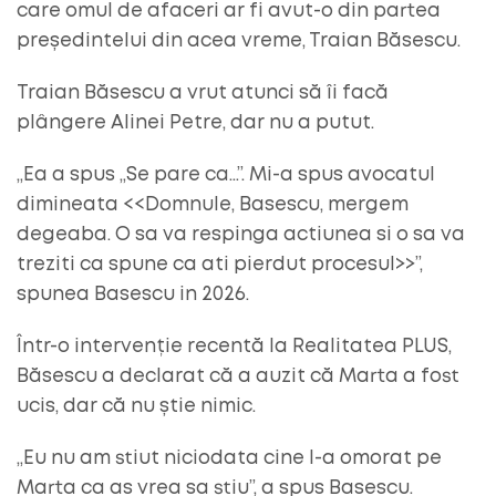
care omul de afaceri ar fi avut-o din partea
președintelui din acea vreme, Traian Băsescu.
Traian Băsescu a vrut atunci să îi facă
plângere Alinei Petre, dar nu a putut.
„Ea a spus „Se pare ca…”. Mi-a spus avocatul
dimineata <<Domnule, Basescu, mergem
degeaba. O sa va respinga actiunea si o sa va
treziti ca spune ca ati pierdut procesul>>”,
spunea Basescu in 2026.
Într-o intervenție recentă la Realitatea PLUS,
Băsescu a declarat că a auzit că Marta a fost
ucis, dar că nu știe nimic.
„Eu nu am stiut niciodata cine l-a omorat pe
Marta ca as vrea sa stiu”, a spus Basescu.