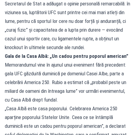
Secretarul de Stat a adăugat o opinie personală remarcabilă: în
viziunea sa, luptătorii UFC sunt printre cei mai mari atleți din
lume, pentru că sportul lor cere nu doar forță și anduranță, ci
„curaj fizic” și capacitatea de a lupta prin durere — evocând
cazul unui sportiv care, cu ligamentele rupte, a obținut un
knockout în ultimele secunde ale rundei.
Gala de la Casa Albă: „Un cadou pentru poporul american”
Memorandumul vine în ajunul unui eveniment fără precedent:
gala UFC găzduită duminică pe domeniul Casei Albe, parte a
celebrării America 250. Rubio a estimat că „probabil peste un
miliard de oameni din întreaga lume” vor urmări evenimentul,
cu Casa Albă drept fundal.
„Casa Albă este casa poporului. Celebrarea America 250
aparține poporului Statelor Unite. Ceea ce se întâmplă
duminică este un cadou pentru poporul american”, a declarat
șeful diplomației de la Washington, care a confirmat, amuzat,