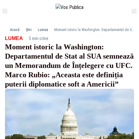
Acasă
Știri
Lumea
Moment istoric la Washington: Departamentul de Stat al SUA semnează un Memorandum de Înțelegere cu UFC. Marco Rubio: „Aceasta este definiția puterii diplomatice soft a Americii”
·
LUMEA
5 min citire
Moment istoric la Washington:
Departamentul de Stat al SUA semnează
un Memorandum de Înțelegere cu UFC.
Marco Rubio: „Aceasta este definiția
puterii diplomatice soft a Americii”