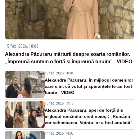
15 feb. 2026, 18:09
Alexandra Păcuraru mărturii despre soarta românilor.
„Împreună suntem o forță și împreună biruim” - VIDEO
15 feb. 2026, 18:04
Alexandra Păcuraru, în mijlocul oamenilor
care simt că votul și speranțele le-au fost
furate - VIDEO
15 feb. 2026, 13:18
Alexandra Păcuraru, apel de forță din
mijlocul românilor credincioși: „Românii
vor schimbarea. Voința lor a fost anulată”
14 feb. 2026, 14:05