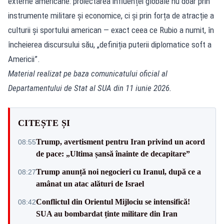
externe americane: proiectarea influenței globale nu doar prin
instrumente militare și economice, ci și prin forța de atracție a
culturii și sportului american — exact ceea ce Rubio a numit, în
încheierea discursului său, „definiția puterii diplomatice soft a
Americii”.
Material realizat pe baza comunicatului oficial al
Departamentului de Stat al SUA din 11 iunie 2026.
CITEȘTE ȘI
Trump, avertisment pentru Iran privind un acord
08:55
de pace: „Ultima șansă înainte de decapitare”
Trump anunță noi negocieri cu Iranul, după ce a
08:27
amânat un atac alături de Israel
Conflictul din Orientul Mijlociu se intensifică!
08:42
SUA au bombardat ținte militare din Iran