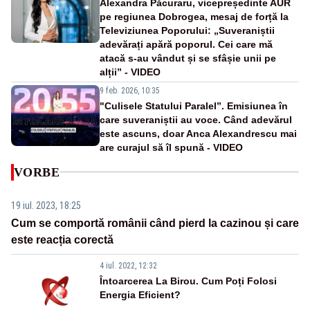
Alexandra Păcuraru, vicepreședinte AUR
pe regiunea Dobrogea, mesaj de forță la
Televiziunea Poporului: „Suveraniștii
adevărați apără poporul. Cei care mă
atacă s-au vândut și se sfâșie unii pe
alții” - VIDEO
9 feb. 2026, 10:35
"Culisele Statului Paralel”. Emisiunea în
care suveraniștii au voce. Când adevărul
este ascuns, doar Anca Alexandrescu mai
are curajul să îl spună - VIDEO
VORBE
19 iul. 2023, 18:25
Cum se comportă românii când pierd la cazinou și care
este reacția corectă
4 iul. 2022, 12:32
Întoarcerea La Birou. Cum Poți Folosi
Energia Eficient?