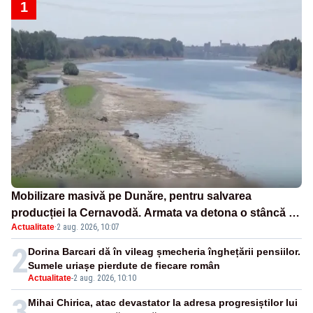
1
Mobilizare masivă pe Dunăre, pentru salvarea
producției la Cernavodă. Armata va detona o stâncă și
Actualitate
·
2 aug. 2026, 10:07
va devia apa fluviului - IMAGINI AERIENE
2
Dorina Barcari dă în vileag șmecheria înghețării pensiilor.
Sumele uriașe pierdute de fiecare român
Actualitate
-
2 aug. 2026, 10:10
3
Mihai Chirica, atac devastator la adresa progresiștilor lui