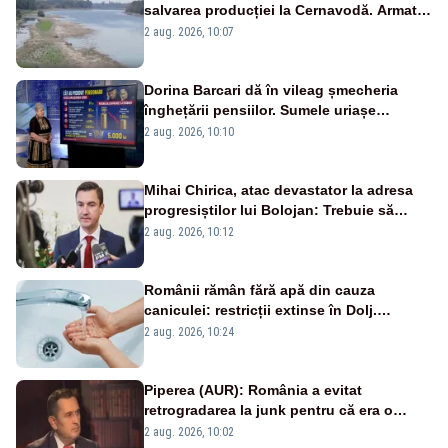
salvarea producției la Cernavodă. Armata
va detona o stâncă și va devia apa
2 aug. 2026, 10:07
fluviului - IMAGINI AERIENE
Dorina Barcari dă în vileag șmecheria
înghețării pensiilor. Sumele uriașe
pierdute de fiecare român
2 aug. 2026, 10:10
Mihai Chirica, atac devastator la adresa
progresiștilor lui Bolojan: Trebuie să
protejăm și natura, dar nu șținem omaneii
2 aug. 2026, 10:12
în stare permanentă de alertă
Românii rămân fără apă din cauza
caniculei: restricții extinse în Dolj.
Oamenii au „cu program la robinet”
2 aug. 2026, 10:24
Piperea (AUR): România a evitat
retrogradarea la junk pentru că era o
catastrofă pentru bănci și fondurile de
2 aug. 2026, 10:02