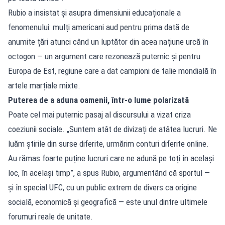
Rubio a insistat și asupra dimensiunii educaționale a
fenomenului: mulți americani aud pentru prima dată de
anumite țări atunci când un luptător din acea națiune urcă în
octogon — un argument care rezonează puternic și pentru
Europa de Est, regiune care a dat campioni de talie mondială în
artele marțiale mixte.
Puterea de a aduna oamenii, într-o lume polarizată
Poate cel mai puternic pasaj al discursului a vizat criza
coeziunii sociale. „Suntem atât de divizați de atâtea lucruri. Ne
luăm știrile din surse diferite, urmărim conturi diferite online.
Au rămas foarte puține lucruri care ne adună pe toți în același
loc, în același timp”, a spus Rubio, argumentând că sportul —
și în special UFC, cu un public extrem de divers ca origine
socială, economică și geografică — este unul dintre ultimele
forumuri reale de unitate.