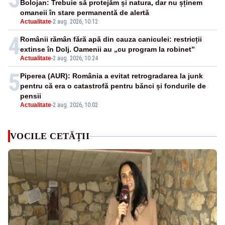
Bolojan: Trebuie să protejăm și natura, dar nu șținem
omaneii în stare permanentă de alertă
Actualitate
-
2 aug. 2026, 10:12
4
Românii rămân fără apă din cauza caniculei: restricții
extinse în Dolj. Oamenii au „cu program la robinet”
Actualitate
-
2 aug. 2026, 10:24
5
Piperea (AUR): România a evitat retrogradarea la junk
pentru că era o catastrofă pentru bănci și fondurile de
pensii
Actualitate
-
2 aug. 2026, 10:02
VOCILE CETĂȚII