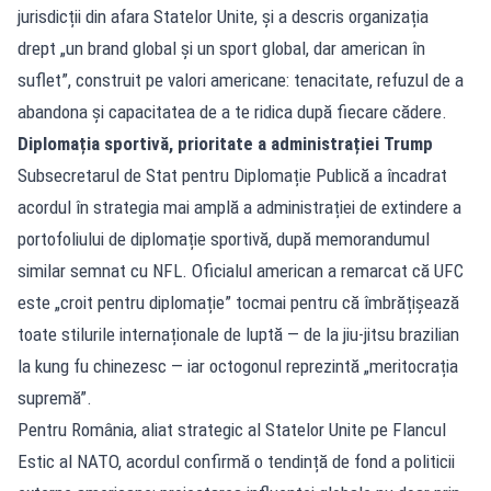
jurisdicții din afara Statelor Unite, și a descris organizația
drept „un brand global și un sport global, dar american în
suflet”, construit pe valori americane: tenacitate, refuzul de a
abandona și capacitatea de a te ridica după fiecare cădere.
Diplomația sportivă, prioritate a administrației Trump
Subsecretarul de Stat pentru Diplomație Publică a încadrat
acordul în strategia mai amplă a administrației de extindere a
portofoliului de diplomație sportivă, după memorandumul
similar semnat cu NFL. Oficialul american a remarcat că UFC
este „croit pentru diplomație” tocmai pentru că îmbrățișează
toate stilurile internaționale de luptă — de la jiu-jitsu brazilian
la kung fu chinezesc — iar octogonul reprezintă „meritocrația
supremă”.
Pentru România, aliat strategic al Statelor Unite pe Flancul
Estic al NATO, acordul confirmă o tendință de fond a politicii