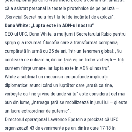
că a asistat personal la testele pirotehnice de pe peluză —
„Serviciul Secret nu a fost la fel de încântat de explozii”.
Dana White: „Lupta este în ADN-ul nostru”
CEO-ul UFC, Dana White, a mulțumit Secretarului Rubio pentru
sprijin și a rezumat filosofia care a transformat compania,
cumpărată în urmă cu 25 de ani, într-un fenomen global: „Nu
contează ce culoare ai, din ce țară vii, ce limbă vorbești — toți
suntem ființe umane, iar lupta este în ADN-ul nostru”.
White a subliniat un mecanism cu profunde implicații
diplomatice: atunci când un luptător care „arată ca tine,
vorbește ca tine și vine de unde vii tu” este considerat cel mai
bun din lume, „întreaga țară se mobilizează în jurul lui — și este
un lucru extraordinar de puternic”.
Directorul operațional Lawrence Epstein a precizat că UFC
organizează 43 de evenimente pe an, dintre care 17-18 în