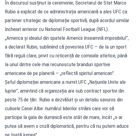
În discursul susținut la ceremonie, Secretarul de Stat Marco
Rubio a explicat de ce administrația americană a ales UFC ca
partener strategic de diplomație sportivă, după acordul similar
încheiat anterior cu National Football League (NFL).
„America și idealul din spatele Americii înseamnă imposibilul”,
a declarat Rubio, subliniind că povestea UFC — de la un sport
fără reguli clare, privit cu reticență de comisiile atletice, până
la unul dintre cele mai recunoscute branduri sportive
americane de pe planetă — „reflectă spiritul american”.
Șeful diplomației americane a numit UFC „Națiunile Unite ale
luptei”, amintind că organizația are sub contract sportivi din
peste 75 de țări. Rubio a dezvăluit și un detaliu savuros din
culisele Casei Albe: numărul liderilor străini care vor să
participe la gala de duminică este atât de mare, încât „s-ar
putea să avem o criză diplomatică, pentru că nu putem aduce
pe toată lumea”.