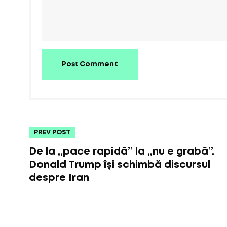
Post Comment
PREV POST
De la „pace rapidă” la „nu e grabă”.
Donald Trump își schimbă discursul
despre Iran