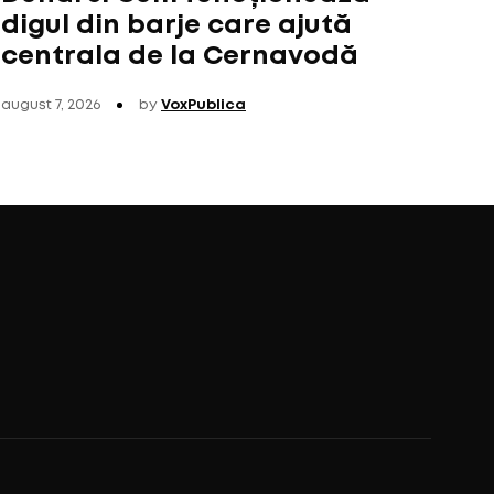
digul din barje care ajută
centrala de la Cernavodă
august 7, 2026
by
VoxPublica