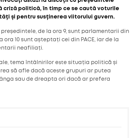
vocați astăzi la discuții cu președintele
nă criză politică, în timp ce se caută voturile
ăți și pentru susținerea viitorului guvern.
u președintele, de la ora 9, sunt parlamentarii din
 ora 10 sunt așteptați cei din PACE, iar de la
ntarii neafiliați.
le, tema întâlnirilor este situația politică și
 vrea să afle dacă aceste grupuri ar putea
tânga sau de dreapta ori dacă ar prefera