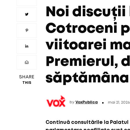
Noi discuții
Cotroceni 
viitoarei ma
Premierul,
săptămâna 
SHARE
THIS
by
VoxPublica
mai 21, 2026
Continuă consultările la Palatul