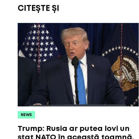
CITEȘTE ȘI
NEWS
Trump: Rusia ar putea lovi un
stat NATO în această toamnă.