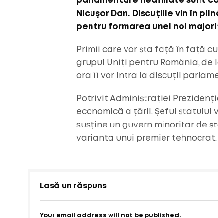
parlamentare neafiliate sunt con
Nicușor Dan. Discuțiile vin în pli
pentru formarea unei noi majorit
Primii care vor sta față în față c
grupul Uniți pentru România, de la
ora 11 vor intra la discuții parlame
Potrivit Administrației Prezidenția
economică a țării. Șeful statului
susține un guvern minoritar de s
varianta unui premier tehnocrat.
Lasă un răspuns
Your email address will not be published.