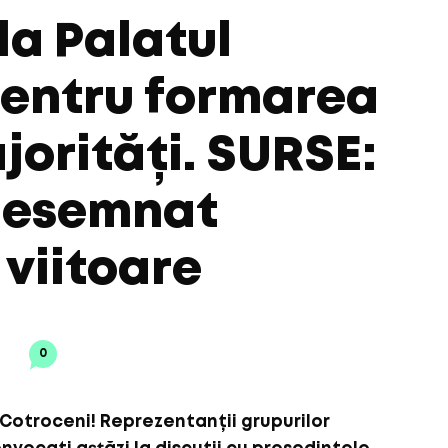
 la Palatul
pentru formarea
jorități. SURSE:
 desemnat
viitoare
0
 Cotroceni! Reprezentanții grupurilor