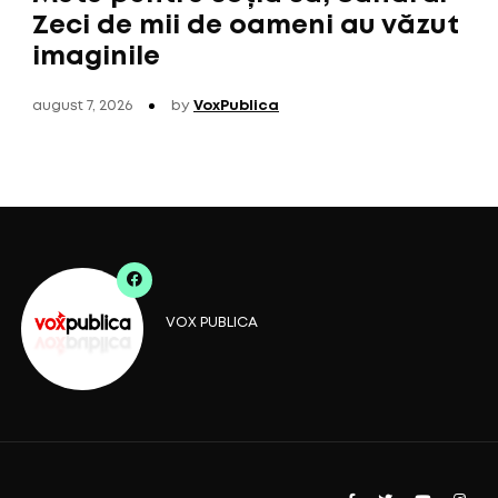
Zeci de mii de oameni au văzut
imaginile
august 7, 2026
by
VoxPublica
VOX PUBLICA