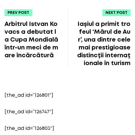
PREV POST
NEXT POST
Arbitrul Istvan Ko
Iașiul a primit tro
vacs a debutat l
feul ‘Mărul de Au
a Cupa Mondială
r’, una dintre cele
într-un meci de m
mai prestigioase
are încărcătură
distincții internaț
ionale în turism
[the_ad id=”126801″]
[the_ad id=”126747″]
[the_ad id=”126803″]