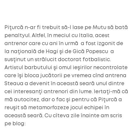
Piţurcă n-ar fi trebuit să-l lase pe Mutu să bată
penaltyul. Altfel, în meciul cu Italia, acest
antrenor care cu ani în urmă a fost izgonit de
la naţională de Hagi şi de Gică Popescu a
susţinut un strălucit doctorat fotbalistic.
Artistul barbutului şi omul ieşirilor necontrolate
care îşi bloca jucătorii pe vremea cînd antrena
Steaua a devenit în această seară unul dintre
cei interesanţi antrenori din lume. Iertaţi-mă că
mă autocitez, dar o fac şi pentru că Piţurcă a
reuşit să metamorfozeze jocul echipei în
această seară. Cu cîteva zile înainte am scris
pe blog: