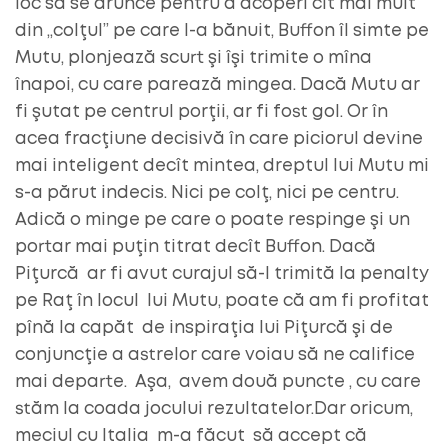
loc să se arunce pentru a acoperi cît mai mult
din „colţul” pe care l-a bănuit, Buffon îl simte pe
Mutu, plonjează scurt şi îşi trimite o mîna
înapoi, cu care parează mingea. Dacă Mutu ar
fi şutat pe centrul porţii, ar fi fost gol. Or în
acea fracţiune decisivă în care piciorul devine
mai inteligent decît mintea, dreptul lui Mutu mi
s-a părut indecis. Nici pe colţ, nici pe centru.
Adică o minge pe care o poate respinge şi un
portar mai puţin titrat decît Buffon. Dacă
Piţurcă ar fi avut curajul să-l trimită la penalty
pe Raţ în locul lui Mutu, poate că am fi profitat
pînă la capăt de inspiraţia lui Piţurcă şi de
conjuncţie a astrelor care voiau să ne califice
mai departe. Aşa, avem două puncte , cu care
stăm la coada jocului rezultatelor.Dar oricum,
meciul cu Italia m-a făcut să accept că