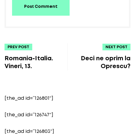
Post Comment
PREV POST
NEXT POST
Romania-Italia.
Deci ne oprim la
Vineri, 13.
Oprescu?
[the_ad id=”126801″]
[the_ad id=”126747″]
[the_ad id=”126803″]