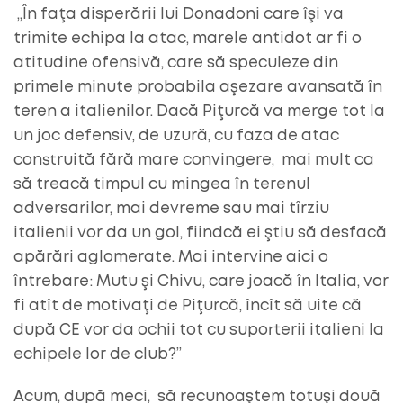
„În faţa disperării lui Donadoni care îşi va
trimite echipa la atac, marele antidot ar fi o
atitudine ofensivă, care să speculeze din
primele minute probabila aşezare avansată în
teren a italienilor. Dacă Piţurcă va merge tot la
un joc defensiv, de uzură, cu faza de atac
construită fără mare convingere, mai mult ca
să treacă timpul cu mingea în terenul
adversarilor, mai devreme sau mai tîrziu
italienii vor da un gol, fiindcă ei ştiu să desfacă
apărări aglomerate. Mai intervine aici o
întrebare: Mutu şi Chivu, care joacă în Italia, vor
fi atît de motivaţi de Piţurcă, încît să uite că
după CE vor da ochii tot cu suporterii italieni la
echipele lor de club?”
Acum, după meci, să recunoaştem totuşi două