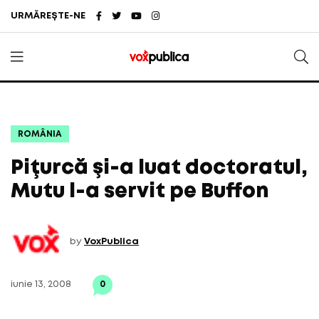
URMĂREȘTE-NE
ROMÂNIA
Piţurcă şi-a luat doctoratul,
Mutu l-a servit pe Buffon
by
VoxPublica
iunie 13, 2008
0