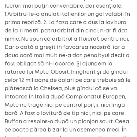
lucruri mai puţin convenabile, dar esenţiale.
1.Arbitrul le-a anulat italienilor un gol valabil în
prima repriză. 2. La faza care a dus la lovitura
de la 11 metri, patru arbitri din cinci, n-ar fi dat
nimic. Nu spun că arbitrul a fluierat pentru noi,
Dar o dată a greşit în favoarea noastră, iar a
doua oară mai mult ne-a dat penaltyul decît a
fost obligat să ni-l acorde. Şi ajungem la
ratarea lui Mutu. Obosit, hingherit şi de gîndul
celor 12 milioane de dolari pe care trebuie să le
plătească la Chelsea, plus gîndul că se va
întoarce în Italia după Campionatul Europen,
Mutu nu trage nici pe centrul porţii, nici lîngă
bară. A fost o lovitură de tip nici, nici, pe care
Buffon a respins-o după un plonjon scurt. Ceea
ce poate părea bizar la un asemenea meci. În