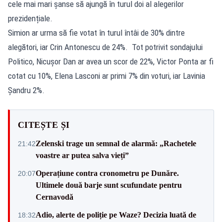
cele mai mari șanse să ajungă în turul doi al alegerilor
prezidențiale.
Simion ar urma să fie votat în turul întâi de 30% dintre
alegători, iar Crin Antonescu de 24%. Tot potrivit sondajului
Politico, Nicușor Dan ar avea un scor de 22%, Victor Ponta ar fi
cotat cu 10%, Elena Lasconi ar primi 7% din voturi, iar Lavinia
Șandru 2%.
CITEȘTE ȘI
Zelenski trage un semnal de alarmă: „Rachetele
21:42
voastre ar putea salva vieți”
Operațiune contra cronometru pe Dunăre.
20:07
Ultimele două barje sunt scufundate pentru
Cernavodă
Adio, alerte de poliție pe Waze? Decizia luată de
18:32