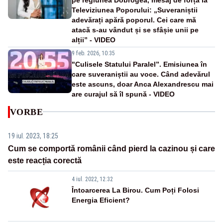
Televiziunea Poporului: „Suveraniștii
adevărați apără poporul. Cei care mă
atacă s-au vândut și se sfâșie unii pe
alții” - VIDEO
9 feb. 2026, 10:35
"Culisele Statului Paralel”. Emisiunea în
care suveraniștii au voce. Când adevărul
este ascuns, doar Anca Alexandrescu mai
are curajul să îl spună - VIDEO
VORBE
19 iul. 2023, 18:25
Cum se comportă românii când pierd la cazinou și care
este reacția corectă
4 iul. 2022, 12:32
Întoarcerea La Birou. Cum Poți Folosi
Energia Eficient?