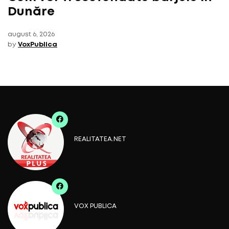
Dunăre
august 6, 2026
by
VoxPublica
REALITATEA.NET
VOX PUBLICA