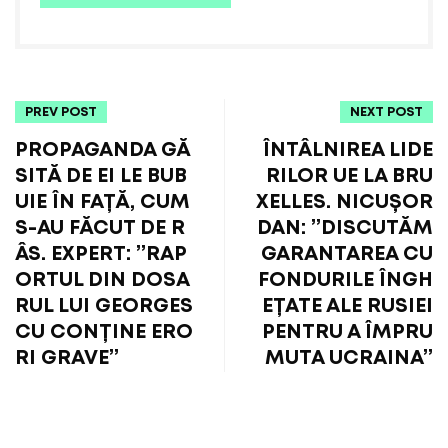
PREV POST
NEXT POST
PROPAGANDA GĂ
ÎNTÂLNIREA LIDE
SITĂ DE EI LE BUB
RILOR UE LA BRU
UIE ÎN FAȚĂ, CUM
XELLES. NICUȘOR
S-AU FĂCUT DE R
DAN: ”DISCUTĂM
ÂS. EXPERT: ”RAP
GARANTAREA CU
ORTUL DIN DOSA
FONDURILE ÎNGH
RUL LUI GEORGES
EȚATE ALE RUSIEI
CU CONȚINE ERO
PENTRU A ÎMPRU
RI GRAVE”
MUTA UCRAINA”