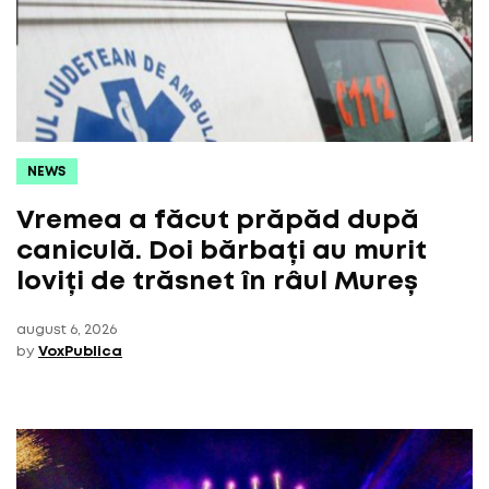
NEWS
Vremea a făcut prăpăd după
caniculă. Doi bărbați au murit
loviți de trăsnet în râul Mureș
august 6, 2026
by
VoxPublica