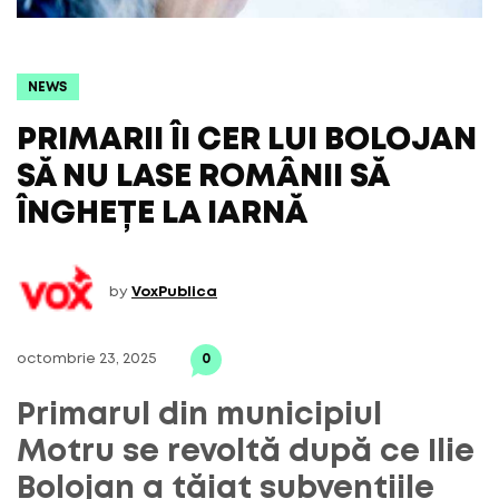
NEWS
PRIMARII ÎI CER LUI BOLOJAN
SĂ NU LASE ROMÂNII SĂ
ÎNGHEȚE LA IARNĂ
by
VoxPublica
octombrie 23, 2025
0
Primarul din municipiul
Motru se revoltă după ce Ilie
Bolojan a tăiat subvențiile