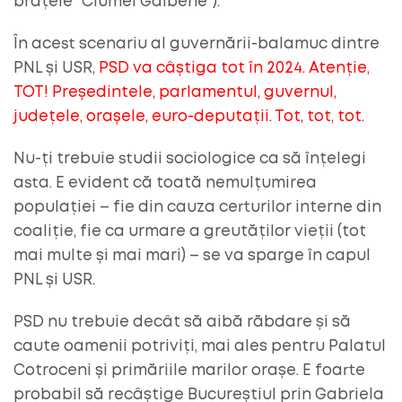
brațele ”Ciumei Galbene”).
În acest scenariu al guvernării-balamuc dintre
PNL și USR,
PSD va câștiga tot în 2024. Atenție,
TOT! Președintele, parlamentul, guvernul,
județele, orașele, euro-deputații. Tot, tot, tot.
Nu-ți trebuie studii sociologice ca să înțelegi
asta. E evident că toată nemulțumirea
populației – fie din cauza certurilor interne din
coaliție, fie ca urmare a greutăților vieții (tot
mai multe și mai mari) – se va sparge în capul
PNL și USR.
PSD nu trebuie decât să aibă răbdare și să
caute oamenii potriviți, mai ales pentru Palatul
Cotroceni și primăriile marilor orașe. E foarte
probabil să recâștige Bucureștiul prin Gabriela