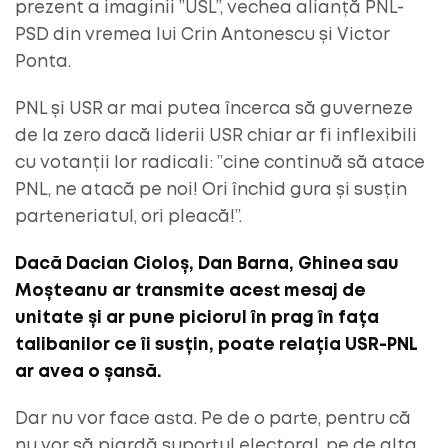
prezent a imaginii ”USL”, vechea alianță PNL-
PSD din vremea lui Crin Antonescu și Victor
Ponta.
PNL și USR ar mai putea încerca să guverneze
de la zero dacă liderii USR chiar ar fi inflexibili
cu votanții lor radicali: ”cine continuă să atace
PNL, ne atacă pe noi! Ori închid gura și susțin
parteneriatul, ori pleacă!”.
Dacă Dacian Cioloș, Dan Barna, Ghinea sau
Moșteanu ar transmite acest mesaj de
unitate și ar pune piciorul în prag în fața
talibanilor ce îi susțin, poate relația USR-PNL
ar avea o șansă.
Dar nu vor face asta. Pe de o parte, pentru că
nu vor să piardă suportul electoral, pe de alta