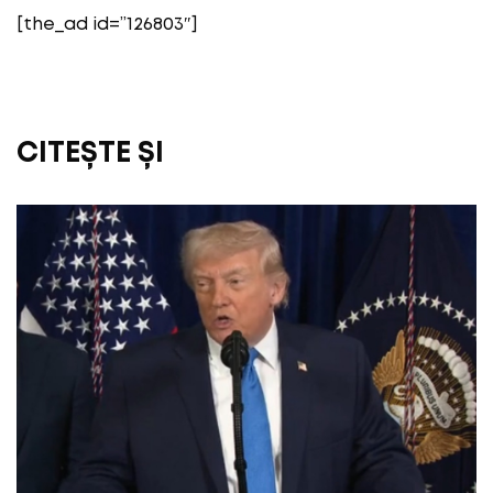
[the_ad id=”126803″]
CITEȘTE ȘI