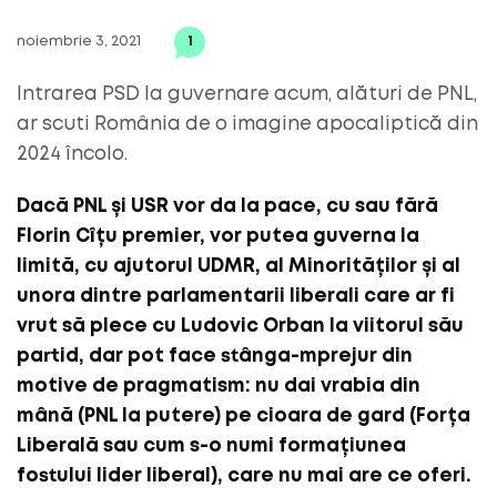
noiembrie 3, 2021
1
Intrarea PSD la guvernare acum, alături de PNL,
ar scuti România de o imagine apocaliptică din
2024 încolo.
Dacă PNL și USR vor da la pace, cu sau fără
Florin Cîțu premier, vor putea guverna la
limită, cu ajutorul UDMR, al Minorităților și al
unora dintre parlamentarii liberali care ar fi
vrut să plece cu Ludovic Orban la viitorul său
partid, dar pot face stânga-mprejur din
motive de pragmatism: nu dai vrabia din
mână (PNL la putere) pe cioara de gard (Forța
Liberală sau cum s-o numi formațiunea
fostului lider liberal), care nu mai are ce oferi.