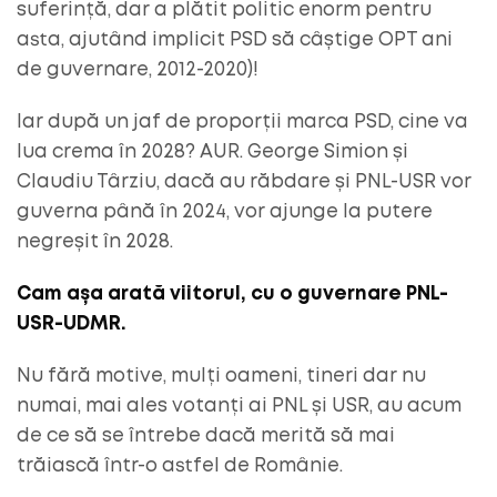
suferință, dar a plătit politic enorm pentru
asta, ajutând implicit PSD să câștige OPT ani
de guvernare, 2012-2020)!
Iar după un jaf de proporții marca PSD, cine va
lua crema în 2028? AUR. George Simion și
Claudiu Târziu, dacă au răbdare și PNL-USR vor
guverna până în 2024, vor ajunge la putere
negreșit în 2028.
Cam așa arată viitorul, cu o guvernare PNL-
USR-UDMR.
Nu fără motive, mulți oameni, tineri dar nu
numai, mai ales votanți ai PNL și USR, au acum
de ce să se întrebe dacă merită să mai
trăiască într-o astfel de Românie.