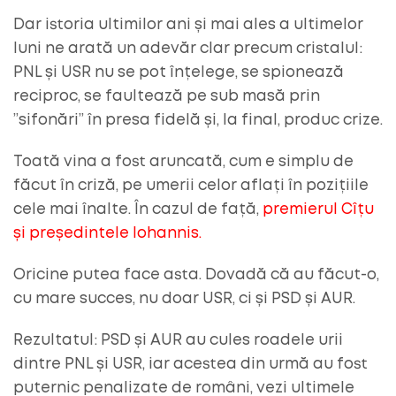
Dar istoria ultimilor ani și mai ales a ultimelor
luni ne arată un adevăr clar precum cristalul:
PNL și USR nu se pot înțelege, se spionează
reciproc, se faultează pe sub masă prin
”sifonări” în presa fidelă și, la final, produc crize.
Toată vina a fost aruncată, cum e simplu de
făcut în criză, pe umerii celor aflați în pozițiile
cele mai înalte. În cazul de față,
premierul Cîțu
și președintele Iohannis.
Oricine putea face asta. Dovadă că au făcut-o,
cu mare succes, nu doar USR, ci și PSD și AUR.
Rezultatul: PSD și AUR au cules roadele urii
dintre PNL și USR, iar acestea din urmă au fost
puternic penalizate de români, vezi ultimele