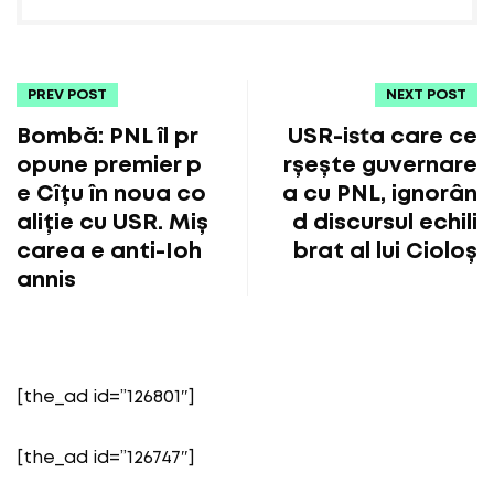
PREV POST
NEXT POST
Bombă: PNL îl pr
USR-ista care ce
opune premier p
rșește guvernare
e Cîțu în noua co
a cu PNL, ignorân
aliție cu USR. Miș
d discursul echili
carea e anti-Ioh
brat al lui Cioloș
annis
[the_ad id=”126801″]
[the_ad id=”126747″]