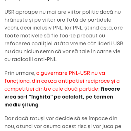
USR aproape nu mai are viitor politic dacă nu
hrănește și pe viitor ura față de partidele
vechi, deci inclusiv PNL. Iar PNL, știind asta, are
toate motivele să fie foarte precaut cu
refacerea coaliției atâta vreme cât liderii USR
nu dau niciun semn că vor să taie în carne vie
cu radicalii anti-PNL.
Prin urmare,
o guvernare PNL-USR nu va
funcționa, din cauza antipatiei reciproce și a
competiției dintre cele două partide
;
fiecare
vrea să-l ”înghită” pe celălalt, pe termen
mediu și lung
.
Dar dacă totuși vor decide să se împace din
nou, atunci vor asuma acest risc și vor juca pe