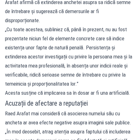
Arafat afirmă că extinderea anchetei asupra sa ridică semne
de întrebare și sugerează că demersurile ar fi
disproporționate.
„Cu toate acestea, subliniez că, până în prezent, nu au fost
prezentate niciun fel de elemente concrete care să indice
existența unor fapte de natură penală. Persistența și
extinderea acestor investigații cu privire la persoana mea și la
activitatea mea profesională, în absența unor indicii reale și
verificabile, ridică serioase semne de întrebare cu privire la
temeinicia și proporționalitatea lor.”
Acesta susține că implicarea sa în dosar ar fi una artificială.
Acuzații de afectare a reputației
Raed Arafat mai consideră că asocierea numelui său cu
ancheta ar avea efecte negative asupra imaginii sale publice.
„În mod deosebit, atrag atenția asupra faptului că includerea