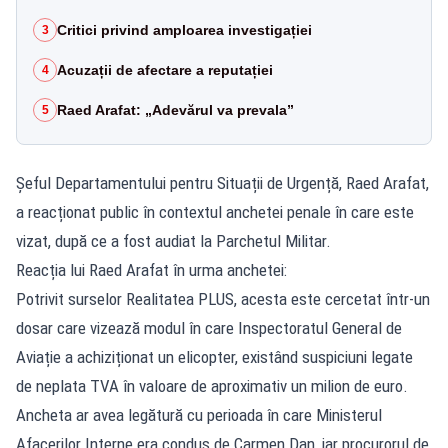
Critici privind amploarea investigației
3
Acuzații de afectare a reputației
4
Raed Arafat: „Adevărul va prevala”
5
Șeful Departamentului pentru Situații de Urgență, Raed Arafat,
a reacționat public în contextul anchetei penale în care este
vizat, după ce a fost audiat la Parchetul Militar.
Reacția lui Raed Arafat în urma anchetei:
Potrivit surselor Realitatea PLUS,
acesta este cercetat într-un
dosar care vizează modul în care Inspectoratul General de
Aviație
a achiziționat un elicopter, existând suspiciuni legate
de neplata TVA în valoare de aproximativ un milion de euro.
Ancheta ar avea legătură cu perioada în care Ministerul
Afacerilor Interne era condus de Carmen Dan, iar procurorul de