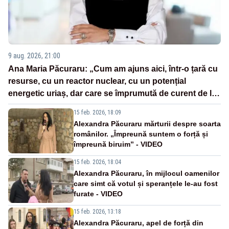
9 aug. 2026, 21:00
Ana Maria Păcuraru: „Cum am ajuns aici, într-o țară cu
resurse, cu un reactor nuclear, cu un potențial
energetic uriaș, dar care se împrumută de curent de la
vecini?”
15 feb. 2026, 18:09
Alexandra Păcuraru mărturii despre soarta
românilor. „Împreună suntem o forță și
împreună biruim” - VIDEO
15 feb. 2026, 18:04
Alexandra Păcuraru, în mijlocul oamenilor
care simt că votul și speranțele le-au fost
furate - VIDEO
15 feb. 2026, 13:18
Alexandra Păcuraru, apel de forță din