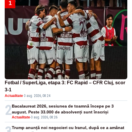
1
Fotbal / SuperLiga, etapa 3: FC Rapid – CFR Cluj, scor
3-1
Actualitate
·
3 aug. 2026, 08:24
2
Bacalaureat 2026, sesiunea de toamnă începe pe 3
august. Peste 33.000 de absolvenți sunt înscriși
Actualitate
-
3 aug. 2026, 08:26
3
Trump anunță noi negocieri cu Iranul, după ce a amânat