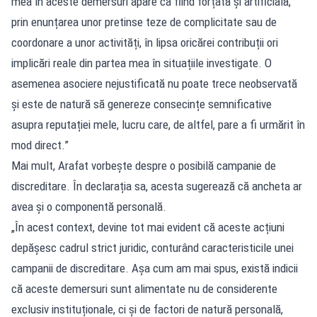
mea în aceste demersuri apare ca fiind forțată și artificială,
prin enunțarea unor pretinse teze de complicitate sau de
coordonare a unor activități, în lipsa oricărei contribuții ori
implicări reale din partea mea în situațiile investigate. O
asemenea asociere nejustificată nu poate trece neobservată
și este de natură să genereze consecințe semnificative
asupra reputației mele, lucru care, de altfel, pare a fi urmărit în
mod direct.”
Mai mult, Arafat vorbește despre o posibilă campanie de
discreditare. În declarația sa, acesta sugerează că ancheta ar
avea și o componentă personală.
„În acest context, devine tot mai evident că aceste acțiuni
depășesc cadrul strict juridic, conturând caracteristicile unei
campanii de discreditare. Așa cum am mai spus, există indicii
că aceste demersuri sunt alimentate nu de considerente
exclusiv instituționale, ci și de factori de natură personală,