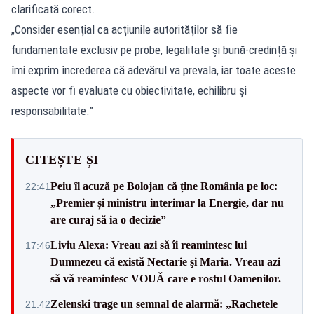
clarificată corect.
„Consider esențial ca acțiunile autorităților să fie
fundamentate exclusiv pe probe, legalitate și bună-credință și
îmi exprim încrederea că adevărul va prevala, iar toate aceste
aspecte vor fi evaluate cu obiectivitate, echilibru și
responsabilitate.”
CITEȘTE ȘI
Peiu îl acuză pe Bolojan că ține România pe loc:
22:41
„Premier și ministru interimar la Energie, dar nu
are curaj să ia o decizie”
Liviu Alexa: Vreau azi sǎ îi reamintesc lui
17:46
Dumnezeu cǎ existǎ Nectarie şi Maria. Vreau azi
sǎ vǎ reamintesc VOUǍ care e rostul Oamenilor.
Zelenski trage un semnal de alarmă: „Rachetele
21:42