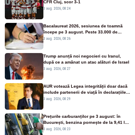
CFR Cluj, scor 3-1
3 aug. 2026, 08:24
Bacalaureat 2026, sesiunea de toamnă
începe pe 3 august. Peste 33.000 de
absolvenți sunt înscriși
3 aug. 2026, 08:26
Trump anunță noi negocieri cu Iranul,
după ce a amânat un atac alături de Israel
3 aug. 2026, 08:27
AUR votează Legea integrității doar dacă
include partenerii de viață în declarațiile
de avere și interese
3 aug. 2026, 08:29
Prețurile carburanților pe 3 august: în
București, benzina pornește de la 9,41 lei,
iar motorina de la 10,57 lei pe litru
3 aug. 2026, 08:23