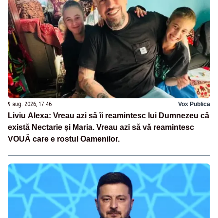
9 aug. 2026, 17:46
Vox Publica
Liviu Alexa: Vreau azi sǎ îi reamintesc lui Dumnezeu cǎ
existǎ Nectarie şi Maria. Vreau azi sǎ vǎ reamintesc
VOUǍ care e rostul Oamenilor.