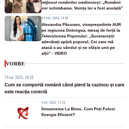
mijlocul românilor credincioși: „Românii
vor schimbarea. Voința lor a fost anulată”
14 feb. 2026, 14:05
Alexandra Păcuraru, vicepreședinte AUR
pe regiunea Dobrogea, mesaj de forță la
Televiziunea Poporului: „Suveraniștii
adevărați apără poporul. Cei care mă
atacă s-au vândut și se sfâșie unii pe
alții” - VIDEO
VORBE
19 iul. 2023, 18:25
Cum se comportă românii când pierd la cazinou și care
este reacția corectă
4 iul. 2022, 12:32
Întoarcerea La Birou. Cum Poți Folosi
Energia Eficient?