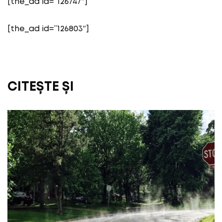
[the_ad id=”126747″]
[the_ad id=”126803″]
CITEȘTE ȘI