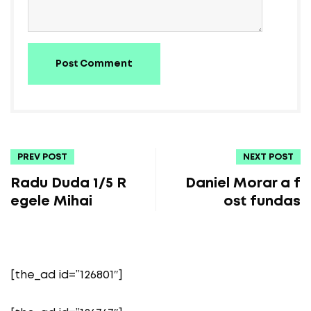
Post Comment
PREV POST
NEXT POST
Radu Duda 1/5 R
Daniel Morar a f
egele Mihai
ost fundas
[the_ad id=”126801″]