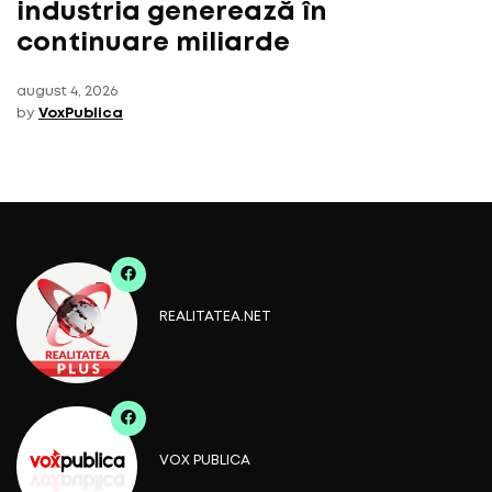
industria generează în
continuare miliarde
august 4, 2026
by
VoxPublica
REALITATEA.NET
VOX PUBLICA