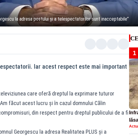
orgescu la adresa postului și a telespectatorilor sunt inacceptabile”
CE
1
lespectatorii. Iar acest respect este mai important
eleviziunea care oferă dreptul la exprimare tuturor
. Am făcut acest lucru și în cazul domnului Călin
compromisuri, din respect pentru dreptul publicului de a fi
Infr
lăs
Actua
omnul Georgescu la adresa Realitatea PLUS și a