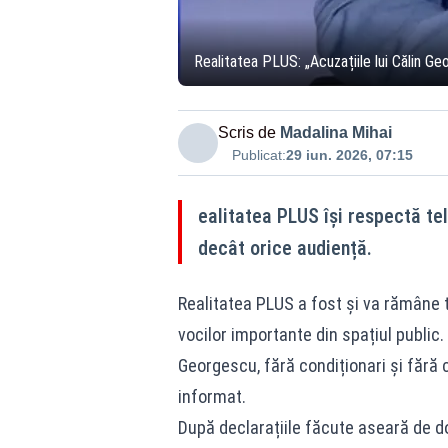
Realitatea PLUS: „Acuzațiile lui Călin Ge
Scris de
Madalina Mihai
Publicat:
29 iun. 2026, 07:15
ealitatea PLUS își respectă te
decât orice audiență.
Realitatea PLUS a fost și va rămâne t
vocilor importante din spațiul public
Georgescu, fără condiționari și fără 
informat.
După declarațiile făcute aseară de d