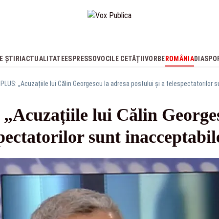
E ȘTIRI
ACTUALITATE
ESPRESSO
VOCILE CETĂȚII
VORBE
ROMÂNIA
DIASPO
PLUS: „Acuzațiile lui Călin Georgescu la adresa postului și a telespectatorilor 
„Acuzațiile lui Călin George
spectatorilor sunt inacceptabil