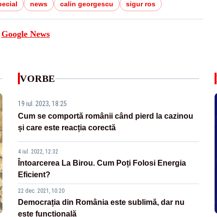
pecial
news
calin georgescu
sigur ros
e
Google News
VORBE
19 iul. 2023, 18:25
Cum se comportă românii când pierd la cazinou
și care este reacția corectă
4 iul. 2022, 12:32
Întoarcerea La Birou. Cum Poți Folosi Energia
Eficient?
22 dec. 2021, 10:20
Democrația din România este sublimă, dar nu
este funcțională