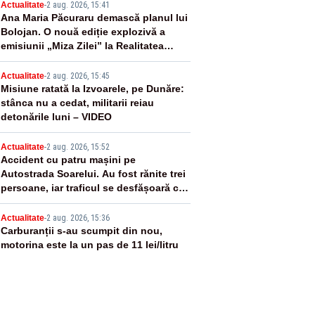
2
Actualitate
-
2 aug. 2026, 15:41
Ana Maria Păcuraru demască planul lui
Bolojan. O nouă ediție explozivă a
emisiunii „Miza Zilei” la Realitatea
PLUS
3
Actualitate
-
2 aug. 2026, 15:45
Misiune ratată la Izvoarele, pe Dunăre:
stânca nu a cedat, militarii reiau
detonările luni – VIDEO
4
Actualitate
-
2 aug. 2026, 15:52
Accident cu patru mașini pe
Autostrada Soarelui. Au fost rănite trei
persoane, iar traficul se desfășoară cu
dificultate
5
Actualitate
-
2 aug. 2026, 15:36
Carburanții s-au scumpit din nou,
motorina este la un pas de 11 lei/litru