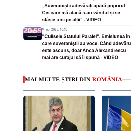
„Suveraniștii adevărați apără poporul.
Cei care mă atacă s-au vândut și se
sfâșie unii pe alții” - VIDEO
9 feb. 2026, 10:35
"Culisele Statului Paralel”. Emisiunea în
care suveraniștii au voce. Când adevăru
este ascuns, doar Anca Alexandrescu
mai are curajul să îl spună - VIDEO
MAI MULTE ȘTIRI DIN
ROMÂNIA