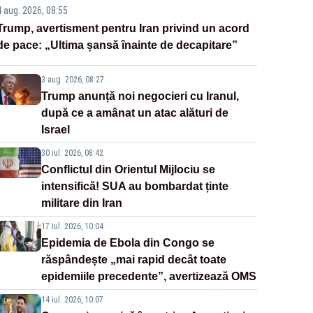
4 aug. 2026, 08:55
Trump, avertisment pentru Iran privind un acord
de pace: „Ultima șansă înainte de decapitare”
3 aug. 2026, 08:27
Trump anunță noi negocieri cu Iranul,
după ce a amânat un atac alături de
Israel
30 iul. 2026, 08:42
Conflictul din Orientul Mijlociu se
intensifică! SUA au bombardat ținte
militare din Iran
17 iul. 2026, 10:04
Epidemia de Ebola din Congo se
răspândește „mai rapid decât toate
epidemiile precedente”, avertizează OMS
14 iul. 2026, 10:07