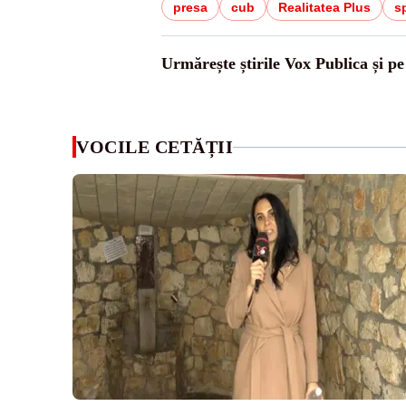
presa
cub
Realitatea Plus
s
Urmărește știrile Vox Publica și p
VOCILE CETĂȚII