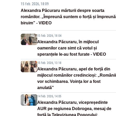
15 feb. 2026, 18:09
Alexandra Păcuraru mărturii despre soarta
românilor. „Împreună suntem o forță și împreună
biruim” - VIDEO
15 feb. 2026, 18:04
Alexandra Păcuraru, în mijlocul
oamenilor care simt că votul și
speranțele le-au fost furate - VIDEO
15 feb. 2026, 13:18
Alexandra Păcuraru, apel de forță din
mijlocul românilor credincioși: „Românii
vor schimbarea. Voința lor a fost
anulată”
14 feb. 2026, 14:05
Alexandra Păcuraru, vicepreședinte
AUR pe regiunea Dobrogea, mesaj de
forță la Televiziunea Poporului: