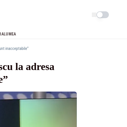
Schimba tema
RA
LUMEA
sunt inacceptabile”
scu la adresa
e”