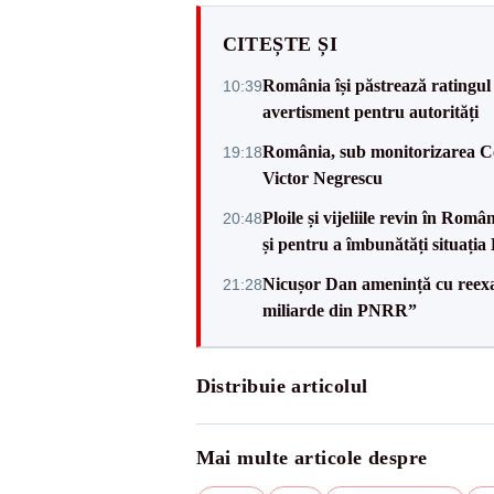
CITEȘTE ȘI
România își păstrează ratingul 
10:39
avertisment pentru autorități
România, sub monitorizarea Com
19:18
Victor Negrescu
Ploile și vijeliile revin în Ro
20:48
și pentru a îmbunătăți situația
Nicușor Dan amenință cu reexa
21:28
miliarde din PNRR”
Distribuie articolul
Mai multe articole despre