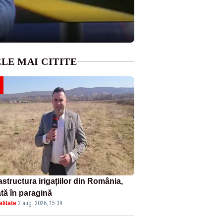
LE MAI CITITE
astructura irigațiilor din România,
ată în paragină
litate
·
2 aug. 2026, 15:39