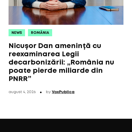
NEWS
ROMÂNIA
Nicușor Dan amenință cu
reexaminarea Legii
decarbonizării: „România nu
poate pierde miliarde din
PNRR”
august 4, 2026
by
VoxPublica