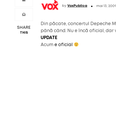
by
VoxPublica
mai 13, 200
Din păcate, concertul Depeche M
SHARE
până când. Nu e încă oficial, dar v
THIS
UPDATE
Acum
e oficial