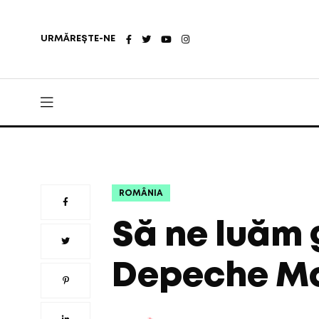
URMĂREȘTE-NE
ROMÂNIA
Să ne luăm 
Depeche Mo