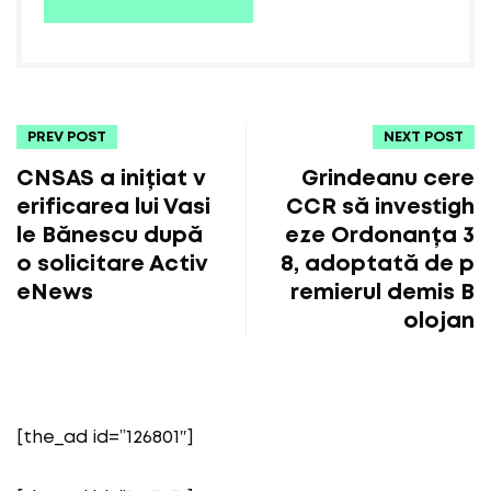
PREV POST
NEXT POST
CNSAS a inițiat v
Grindeanu cere
erificarea lui Vasi
CCR să investigh
le Bănescu după
eze Ordonanța 3
o solicitare Activ
8, adoptată de p
eNews
remierul demis B
olojan
[the_ad id=”126801″]