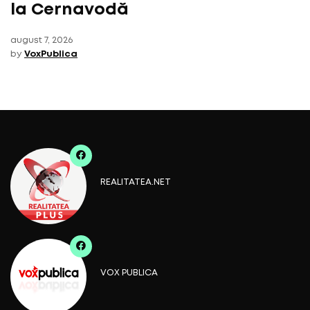
la Cernavodă
august 7, 2026
by
VoxPublica
REALITATEA.NET
VOX PUBLICA