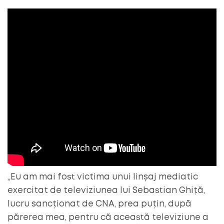
„Eu am mai fost victima unui linșaj mediatic
exercitat de televiziunea lui Sebastian Ghiță,
lucru sancționat de CNA, prea puțin, după
părerea mea, pentru că această televiziune a