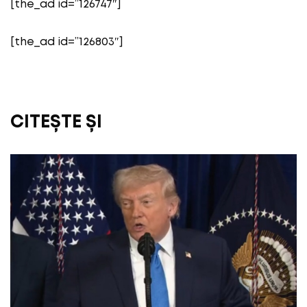
[the_ad id=”126747″]
[the_ad id=”126803″]
CITEȘTE ȘI