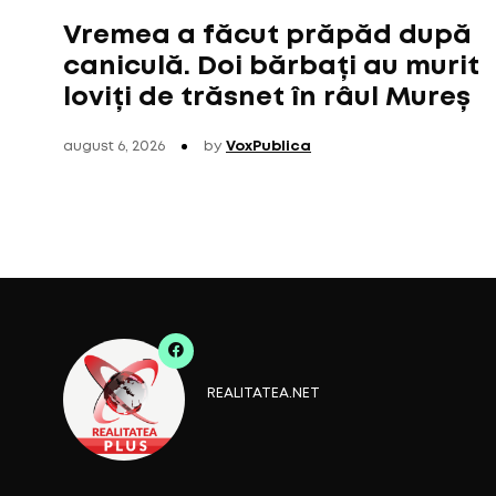
Vremea a făcut prăpăd după
caniculă. Doi bărbați au murit
loviți de trăsnet în râul Mureș
august 6, 2026
by
VoxPublica
REALITATEA.NET