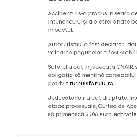
Accidentul s-a produs în seara de
întunericului și a pietrei aflate
impactul.
Autoturismul a fost declarat „da
valoarea pagubelor a fost stabilită
Șoferul a dat în judecată CNAIR,
obligația să mențină carosabilul 
potrivit
turnulsfatului.ro
.
Judecătoria i-a dat dreptate, în
etape procesuale, Curtea de Apel A
să primească 3.706 euro, echivalen