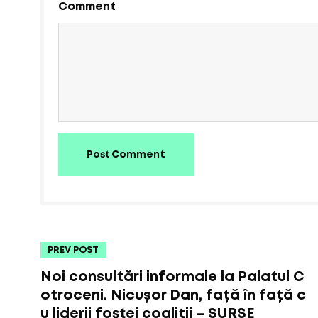
Comment
Post Comment
PREV POST
Noi consultări informale la Palatul C
otroceni. Nicușor Dan, față în față c
u liderii fostei coaliţii – SURSE