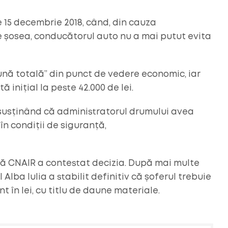
 15 decembrie 2018, când, din cauza
 pe șosea, conducătorul auto nu a mai putut evita
ună totală” din punct de vedere economic, iar
 inițial la peste 42.000 de lei.
 susținând că administratorul drumului avea
în condiții de siguranță,
să CNAIR a contestat decizia. După mai multe
lba Iulia a stabilit definitiv că șoferul trebuie
t în lei, cu titlu de daune materiale.