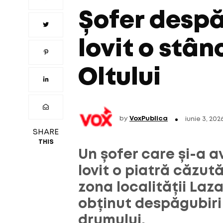
Șofer despă
lovit o stâ
Oltului
by
VoxPublica
iunie 3, 202
SHARE
THIS
Un șofer care și-a 
lovit o piatră căzută
zona localității Laza
obținut despăgubiri
drumului.