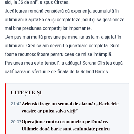
aici, la 36 de ani”, a spus Cîrstea.
Jucătoarea română consideră că experiența acumulată în
ultimii ani a ajutat-o să își completeze jocul și să gestioneze
mai bine presiunea competițiilor importante.
„Am pus mai multă presiune pe mine, iar asta m-a ajutat în
ultimii ani. Cred că am devenit o jucătoare completă. Sunt
foarte recunoscătoare pentru ceea ce mi se întâmplă.
Pasiunea mea este tenisul”, a adăugat Sorana Cîrstea după
calificarea în sferturile de finală de la Roland Garros.
CITEȘTE ȘI
Zelenski trage un semnal de alarmă: „Rachetele
21:42
voastre ar putea salva vieți”
Operațiune contra cronometru pe Dunăre.
20:07
Ultimele două barje sunt scufundate pentru