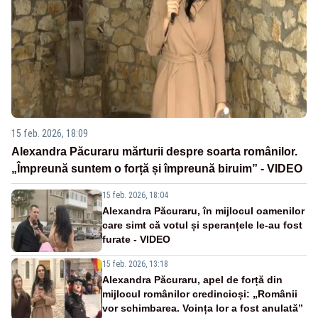
15 feb. 2026, 18:09
Alexandra Păcuraru mărturii despre soarta românilor.
„Împreună suntem o forță și împreună biruim” - VIDEO
15 feb. 2026, 18:04
Alexandra Păcuraru, în mijlocul oamenilor
care simt că votul și speranțele le-au fost
furate - VIDEO
15 feb. 2026, 13:18
Alexandra Păcuraru, apel de forță din
mijlocul românilor credincioși: „Românii
vor schimbarea. Voința lor a fost anulată”