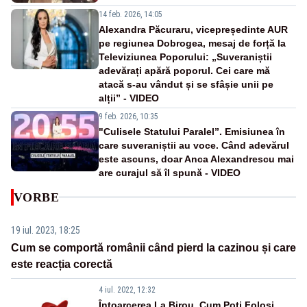
14 feb. 2026, 14:05
Alexandra Păcuraru, vicepreședinte AUR
pe regiunea Dobrogea, mesaj de forță la
Televiziunea Poporului: „Suveraniștii
adevărați apără poporul. Cei care mă
atacă s-au vândut și se sfâșie unii pe
alții” - VIDEO
9 feb. 2026, 10:35
"Culisele Statului Paralel”. Emisiunea în
care suveraniștii au voce. Când adevărul
este ascuns, doar Anca Alexandrescu mai
are curajul să îl spună - VIDEO
VORBE
19 iul. 2023, 18:25
Cum se comportă românii când pierd la cazinou și care
este reacția corectă
4 iul. 2022, 12:32
Întoarcerea La Birou. Cum Poți Folosi