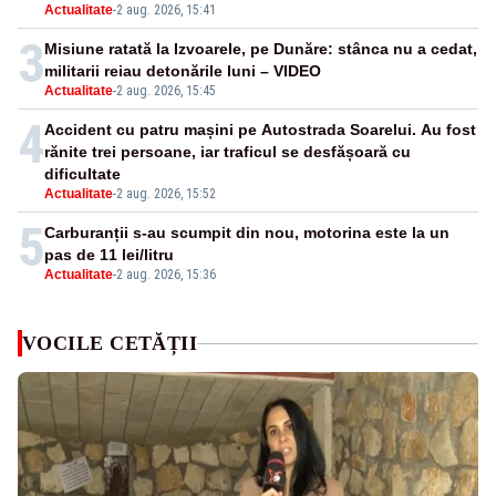
Actualitate
-
2 aug. 2026, 15:41
3
Misiune ratată la Izvoarele, pe Dunăre: stânca nu a cedat,
militarii reiau detonările luni – VIDEO
Actualitate
-
2 aug. 2026, 15:45
4
Accident cu patru mașini pe Autostrada Soarelui. Au fost
rănite trei persoane, iar traficul se desfășoară cu
dificultate
Actualitate
-
2 aug. 2026, 15:52
5
Carburanții s-au scumpit din nou, motorina este la un
pas de 11 lei/litru
Actualitate
-
2 aug. 2026, 15:36
VOCILE CETĂȚII