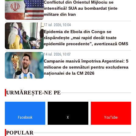
Conflictul din Orientul Mijlociu se
intensifică! SUA au bombardat ținte
militare din Iran
17 iul. 2026, 10:04
Epidemia de Ebola din Congo se
răspândește „mai rapid decât toate
epidemiile precedente”, avertizează OMS
14 iul. 2026, 10:07
Campanie masivă împotriva Argentinei: 5
milioane de semnături pentru excluderea
naționalei de la CM 2026
URMĂREȘTE-NE PE
Facebook
X
YouTube
POPULAR