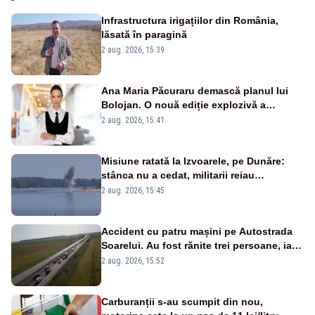
Infrastructura irigațiilor din România,
lăsată în paragină
2 aug. 2026, 15:39
Ana Maria Păcuraru demască planul lui
Bolojan. O nouă ediție explozivă a
emisiunii „Miza Zilei” la Realitatea PLUS
2 aug. 2026, 15:41
Misiune ratată la Izvoarele, pe Dunăre:
stânca nu a cedat, militarii reiau
detonările luni – VIDEO
2 aug. 2026, 15:45
Accident cu patru mașini pe Autostrada
Soarelui. Au fost rănite trei persoane, iar
traficul se desfășoară cu dificultate
2 aug. 2026, 15:52
Carburanții s-au scumpit din nou,