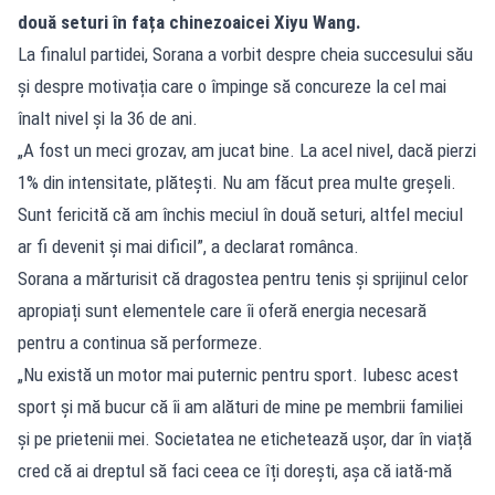
două seturi în fața chinezoaicei Xiyu Wang.
La finalul partidei, Sorana a vorbit despre cheia succesului său
și despre motivația care o împinge să concureze la cel mai
înalt nivel și la 36 de ani.
„A fost un meci grozav, am jucat bine. La acel nivel, dacă pierzi
1% din intensitate, plătești. Nu am făcut prea multe greșeli.
Sunt fericită că am închis meciul în două seturi, altfel meciul
ar fi devenit și mai dificil”, a declarat românca.
Sorana a mărturisit că dragostea pentru tenis și sprijinul celor
apropiați sunt elementele care îi oferă energia necesară
pentru a continua să performeze.
„Nu există un motor mai puternic pentru sport. Iubesc acest
sport și mă bucur că îi am alături de mine pe membrii familiei
și pe prietenii mei. Societatea ne etichetează ușor, dar în viață
cred că ai dreptul să faci ceea ce îți dorești, așa că iată-mă