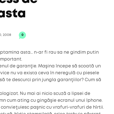
asta
0, 2008
0
ptamina asta… n-ar fi rau sa ne gindim putin
important.
enul de garanţie. Maşina începe să scoată un
rvice nu va exista ceva în neregulă cu piesele
să te descurci prin jungla garanţiilor? Cum să
logizat. Nu mai ai nicio scuză a lipsei de
omn cum ating cu gingăşie ecranul unui Iphone.
 convieţuiesc paşnic cu vrafuri-vrafuri de hîrtii.