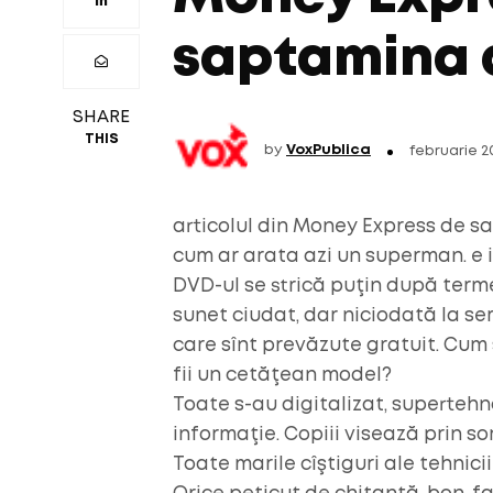
saptamina 
SHARE
THIS
by
VoxPublica
februarie 2
articolul din Money Express de sa
cum ar arata azi un superman. e 
DVD-ul se strică puţin după term
sunet ciudat, dar niciodată la se
care sînt prevăzute gratuit. Cum 
fii un cetăţean model?
Toate s-au digitalizat, supertehno
informaţie. Copiii visează prin s
Toate marile cîştiguri ale tehnicii