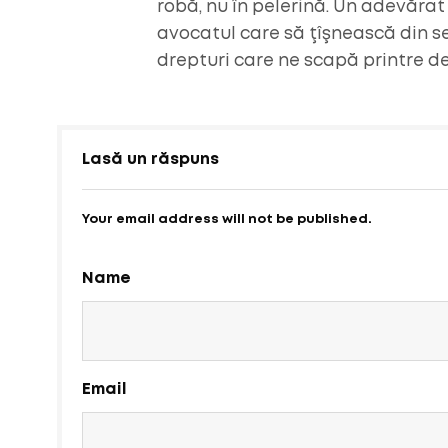
robă, nu în pelerină. Un adevărat 
avocatul care să ţîşnească din sen
drepturi care ne scapă printre deg
Lasă un răspuns
Your email address will not be published.
Name
Email