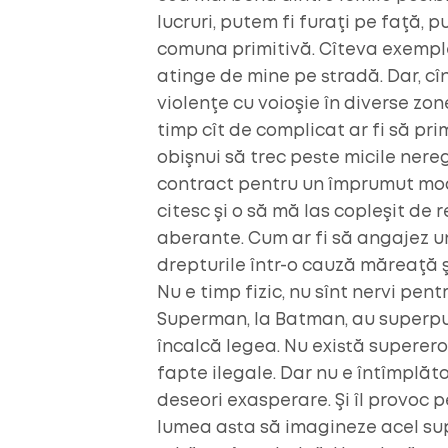
lucruri, putem fi furaţi pe faţă, p
comuna primitivă. Cîteva exemple
atinge de mine pe stradă. Dar, cî
violenţe cu voioşie în diverse zon
timp cît de complicat ar fi să pri
obişnui să trec peste micile nereg
contract pentru un împrumut modi
citesc şi o să mă las copleşit de 
aberante. Cum ar fi să angajez 
drepturile într-o cauză măreaţă şi
Nu e timp fizic, nu sînt nervi pentr
Superman, la Batman, au superputer
încalcă legea. Nu există supererou
fapte ilegale. Dar nu e întîmplăt
deseori exasperare. Şi îl provoc 
lumea asta să imagineze acel su