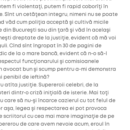
utem fi violentaţi, putem fi rapid coborîţi în
. Sînt un cetăţean integru, nimeni nu se poate
nd văd cum poliţia acceptă şi cultivă micile
e din Bucureşti sau din ţară şi văd în acelaşi
meşti dreptate de la justiţie, evident că mă voi
uli. Cînd sînt îngropat în 30 de pagini de
c de la o mare bancă, evident că n-o să-l
respectul funcţionarului şi comisioanele
un avocat bun şi scump pentru a-mi demonstra
 penibil de ieftină?
u atîta justiţie. Supereroii celebri, de la
i dintr-o criză iniţială de isterie. Mai toţi
 care să nu-şi încarce cazierul cu tot felul de
or aşa, legea şi respectarea ei pot provoca
pe scriitorul cu cea mai mare imaginaţie de pe
pererou de care avem nevoie acum, eroul în