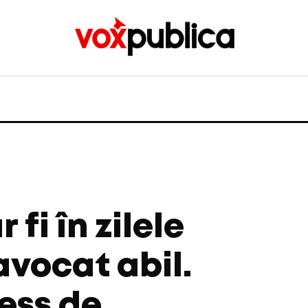
fi în zilele
avocat abil.
ess de