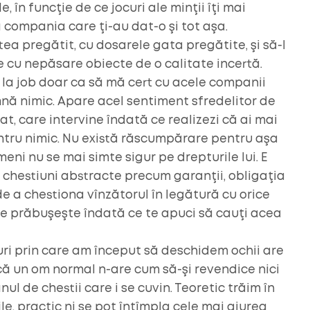
, în funcţie de ce jocuri ale minţii îţi mai
la compania care ţi-au dat-o şi tot aşa.
ea pregătit, cu dosarele gata pregătite, şi să-l
 cu nepăsare obiecte de o calitate incertă.
 la job doar ca să mă cert cu acele companii
nă nimic. Apare acel sentiment sfredelitor de
at, care intervine îndată ce realizezi că ai mai
entru nimic. Nu există răscumpărare pentru aşa
imeni nu se mai simte sigur pe drepturile lui. E
se chestiuni abstracte precum garanţii, obligaţia
de a chestiona vînzătorul în legătură cu orice
se prăbuşeşte îndată ce te apuci să cauţi acea
uri prin care am început să deschidem ochii are
ă un om normal n-are cum să-şi revendice nici
l de chestii care i se cuvin. Teoretic trăim în
le, practic ni se pot întîmpla cele mai aiurea