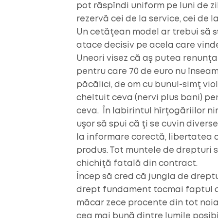
pot răspîndi uniform pe luni de zile
rezervă cei de la service, cei de 
Un cetăţean model ar trebui să st
atace decisiv pe acela care vinde
Uneori visez că aş putea renunţa
pentru care 70 de euro nu înseam
păcălici, de om cu bunul-simţ viol
cheltuit ceva (nervi plus bani) p
ceva.
În labirintul hîrţogăriilor n
uşor să spui că ţi se cuvin diver
la informare corectă, libertatea 
produs. Tot muntele de drepturi 
chichiţă fatală din contract.
Încep să cred că jungla de drept
drept fundament tocmai faptul c
măcar zece procente din tot noianu
cea mai bună dintre lumile posibi