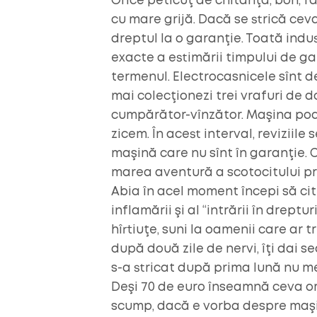
Orice peticuţ de chitanţă, bon, fa
cu mare grijă. Dacă se strică ce
dreptul la o garanţie. Toată indust
exacte a estimării timpului de ga
termenul. Electrocasnicele sînt des
mai colecţionezi trei vrafuri d
cumpărător-vînzător. Maşina poat
zicem. În acest interval, reviziil
maşină care nu sînt în garanţie. 
marea aventură a scotocitului prin
Abia în acel moment începi să cite
inflamării şi al “intrării în dreptu
hîrtiuţe, suni la oamenii care ar 
după două zile de nervi, îţi dai
s-a stricat după prima lună nu mer
Deşi 70 de euro înseamnă ceva or
scump, dacă e vorba despre maşina