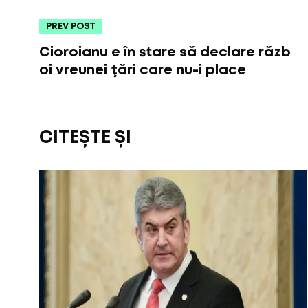
PREV POST
Cioroianu e în stare să declare răzb
oi vreunei ţări care nu-i place
CITEȘTE ȘI