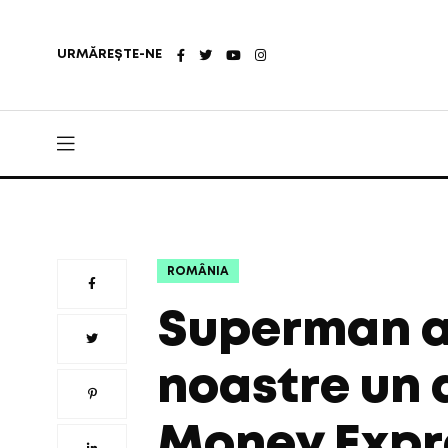
URMĂREȘTE-NE
ROMÂNIA
Superman ar 
noastre un 
Money Expr