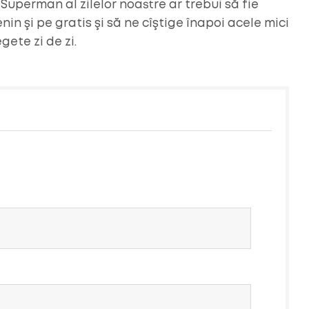
Superman al zilelor noastre ar trebui să fie
in şi pe gratis şi să ne cîştige înapoi acele mici
ete zi de zi.