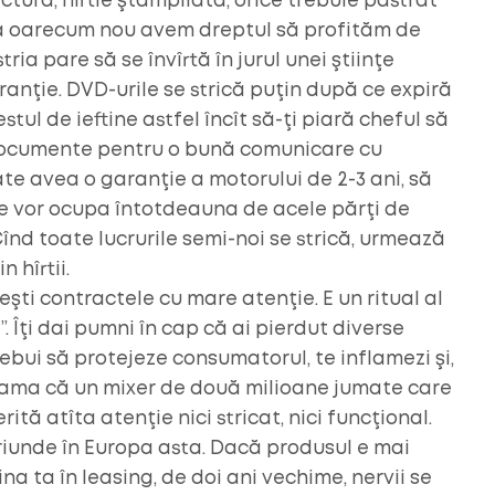
ctură, hîrtie ştampilată, orice trebuie păstrat
va oarecum nou avem dreptul să profităm de
ria pare să se învîrtă în jurul unei ştiinţe
ranţie. DVD-urile se strică puţin după ce expiră
tul de ieftine astfel încît să-ţi piară cheful să
e documente pentru o bună comunicare cu
e avea o garanţie a motorului de 2-3 ani, să
e se vor ocupa întotdeauna de acele părţi de
Cînd toate lucrurile semi-noi se strică, urmează
 hîrtii.
şti contractele cu mare atenţie. E un ritual al
ri”. Îţi dai pumni în cap că ai pierdut diverse
trebui să protejeze consumatorul, te inflamezi şi,
 seama că un mixer de două milioane jumate care
ită atîta atenţie nici stricat, nici funcţional.
iunde în Europa asta. Dacă produsul e mai
 ta în leasing, de doi ani vechime, nervii se