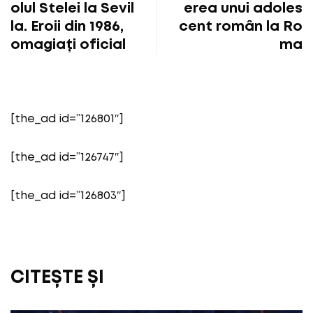
olul Stelei la Sevil
erea unui adoles
la. Eroii din 1986,
cent român la Ro
omagiați oficial
ma
[the_ad id=”126801″]
[the_ad id=”126747″]
[the_ad id=”126803″]
CITEȘTE ȘI