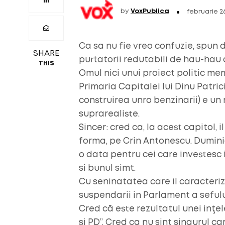
by
VoxPublica
februarie 2
Ca sa nu fie vreo confuzie, spun d
SHARE
purtatorii redutabili de hau-hau
THIS
Omul nici unui proiect politic mem
Primaria Capitalei lui Dinu Patri
construirea unro benzinarii) e un
suprarealiste.
Sincer: cred ca, la acest capitol, 
forma, pe Crin Antonescu. Duminic
o data pentru cei care investesc 
si bunul simt.
Cu seninatatea care il caracterize
suspendarii in Parlament a sefului
Cred că este rezultatul unei inţ
şi PD”. Cred ca nu sint singurul c