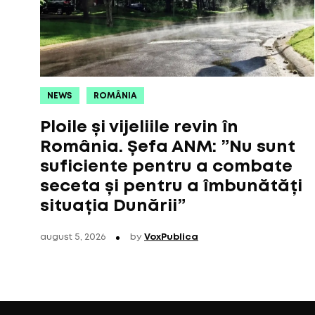
NEWS
ROMÂNIA
Ploile și vijeliile revin în
România. Șefa ANM: ”Nu sunt
suficiente pentru a combate
seceta și pentru a îmbunătăți
situația Dunării”
august 5, 2026
by
VoxPublica