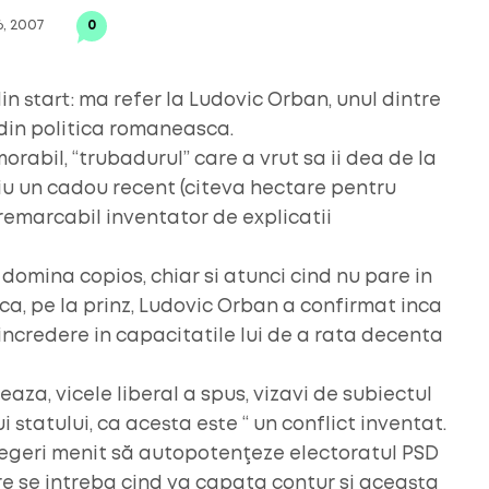
6, 2007
0
in start: ma refer la Ludovic Orban, unul dintre
 din politica romaneasca.
orabil, “trubadurul” care a vrut sa ii dea de la
ciu un cadou recent (citeva hectare pentru
 remarcabil inventator de explicatii
il domina copios, chiar si atunci cind nu pare in
a, pe la prinz, Ludovic Orban a confirmat inca
incredere in capacitatile lui de a rata decenta
aza, vicele liberal a spus, vizavi de subiectul
 statului, ca acesta este “ un conflict inventat.
elegeri menit să autopotenţeze electoratul PSD
are se intreba cind va capata contur si aceasta