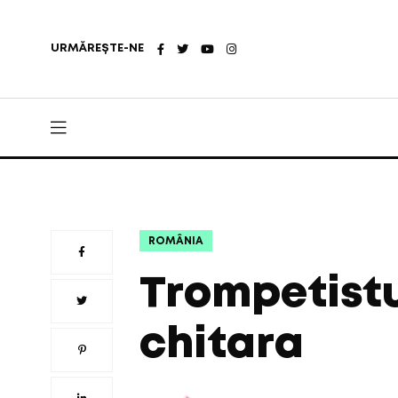
URMĂREȘTE-NE
ROMÂNIA
Trompetistu
chitara