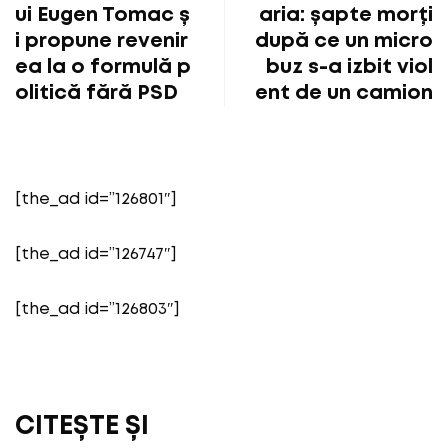
ui Eugen Tomac ș
aria: șapte morți
i propune revenir
după ce un micro
ea la o formulă p
buz s-a izbit viol
olitică fără PSD
ent de un camion
[the_ad id=”126801″]
[the_ad id=”126747″]
[the_ad id=”126803″]
CITEȘTE ȘI