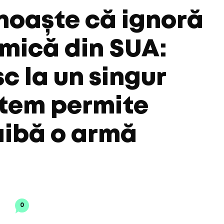
noaște că ignoră
mică din SUA:
 la un singur
utem permite
 aibă o armă
0