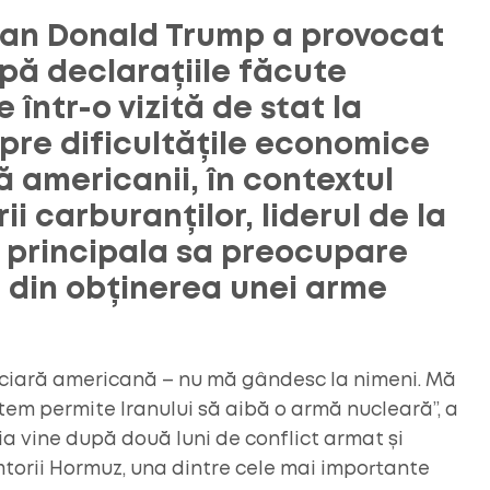
can Donald Trump a provocat
pă declarațiile făcute
e într-o vizită de stat la
spre dificultățile economice
 americanii, în contextul
rii carburanților, liderul de la
 principala sa preocupare
i din obținerea unei arme
nciară americană – nu mă gândesc la nimeni. Mă
tem permite Iranului să aibă o armă nucleară”, a
a vine după două luni de conflict armat și
torii Hormuz, una dintre cele mai importante