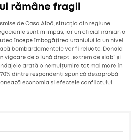
nul rămâne fragil
nsmise de Casa Albă, situația din regiune
cierile sunt în impas, iar un oficial iranian a
utea începe îmbogățirea uraniului la un nivel
, dacă bombardamentele vor fi reluate. Donald
în vigoare de o lună drept „extrem de slab” și
 sondajele arată o nemulțumire tot mai mare în
v 70% dintre respondenți spun că dezaprobă
ionează economia și efectele conflictului