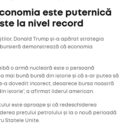
conomia este puternică
te la nivel record
liștilor, Donald Trump și-a apărat strategia
a bursieră demonstrează că economia
ă aibă o armă nucleară este o persoană
 mai bună bursă din istorie și că s-ar putea să
 s-a dovedit incorect, deoarece bursa noastră
in istorie”, a afirmat liderul american.
ctului este aproape și că redeschiderea
erea prețului petrolului și la o nouă perioadă
u Statele Unite.