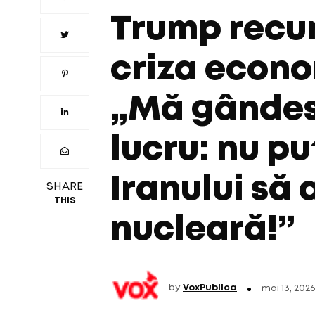
Trump recu
criza econo
„Mă gândesc
lucru: nu p
Iranului să
SHARE
THIS
nucleară!”
by
VoxPublica
mai 13, 2026