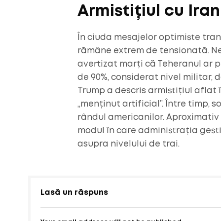
Armistițiul cu Ira
În ciuda mesajelor optimiste tra
rămâne extrem de tensionată. Nego
avertizat marți că Teheranul ar p
de 90%, considerat nivel militar
Trump a descris armistițiul aflat 
„menținut artificial”. Între timp,
rândul americanilor. Aproximati
modul în care administrația gest
asupra nivelului de trai.
Lasă un răspuns