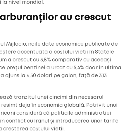
 la nivel mondial.
 carburanților au crescut
ntul Mijlociu, noile date economice publicate de
ștere accentuată a costului vieții în Statele
nsum a crescut cu 3,8% comparativ cu aceeași
ce prețul benzinei a urcat cu 5,4% doar în ultima
 ajuns la 4,50 dolari pe galon, față de 3,13
ază tranzitul unei cincimi din necesarul
 resimt deja în economia globală. Potrivit unui
icani consideră că politicile administrației
în conflict cu Iranul și introducerea unor tarife
 creșterea costului vieții.