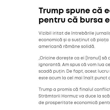
Trump spune că e
pentru că bursa es
Vizibil iritat de întrebările jurna
economică și a susținut că piaț
americană rămâne solidă.
„Oricine dorește ca ei [Iranul] s
ignorantă. Am spus că vom lua cea
scadă puțin. De fapt, acest lucru
este acum la cel mai înalt punct d
Trump a promis că finalul confli
Strâmtorii Hormuz va duce la scăd
de prosperitate economică pentr