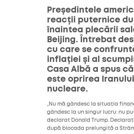
Președintele ameri
reacții puternice du
înaintea plecării sal
Beijing. Întrebat de
cu care se confruntă
inflației și al scumpi
Casa Albă a spus că
este oprirea Iranulu
nucleare.
„Nu mă gândesc la situația fina
gândesc la un singur lucru: nu pu
declarat Donald Trump. Declarați
după blocada prelungită a Strâm