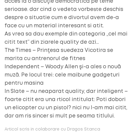
acces la o discuţie democratică pe teme
serioase. dar cind o vedeta vorbeste deschis
despre o situatie cum e divortul avem de-a
face cu un material interesant si atit.
As vrea sa dau exemple din categoria „cel mai
citit text” din ziarele quality de azi…
The Times – Prinţesa suedeza Vicotira se
marita cu antrenorul de fitnes
Independent – Woody Allen şi-a ales o nouă
muză. Pe locul trei: cele maibune gadgeturi
pentru masina
In Slate – nu neaparat quality, dar inteligent –
foarte citit era una rticol intitulat: Poti dobori
un elicopter cu un pistol? nici nu l-am mai citit,
dar am ris sincer si mult pe seama titlului.
Articol scris in colaborare cu Dragos Stanca