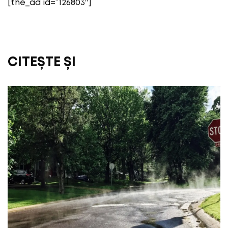
[the_ad id=”126803″]
CITEȘTE ȘI