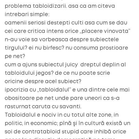
problema tabloidizarii. asa ca am citeva
intrebari simple:
oamenii seriosi destepti culti asa cum se dau
cei care critica intens orice „placere vinovata”
n-au voie sa vorbeasca despre subiectele
tirgului? ei nu birfesc? nu consuma prostioare
pe net?
cum a ajuns subiectul juicy dreptul deplin al
tabloidului jegos? de ce nu poate scrie
oricine despre acel subiect?
ipocrizia cu „tabloidalul” e una dintre cele mai
obositoare pe net unde pare uneori ca s-a
rasturnat caruta cu savanti.
Tabloidalul e nociv in cu totul alte zone, in
politic, in economic; pînă şi în cultură există un
soi de contratabloid stupid care inhibă orice