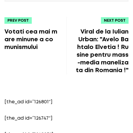
PREV POST
NEXT POST
Votati cea mai m
Viral de la Iulian
are minune a co
Urban: "Avelo Ba
munismului
htalo Elvetia ! Ru
sine pentru mass
-media maneliza
ta din Romania !"
[the_ad id=”126801″]
[the_ad id=”126747″]