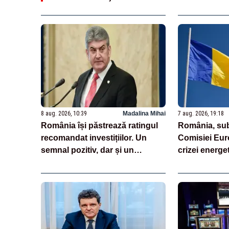
8 aug. 2026, 10:39
Madalina Mihai
7 aug. 2026, 19:18
România își păstrează ratingul
România, sub
recomandat investițiilor. Un
Comisiei Eur
semnal pozitiv, dar și un
crizei energe
avertisment pentru autorități
Negrescu