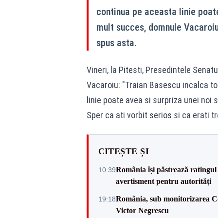
continua pe aceasta linie poat
mult succes, domnule Vacaroiu! 
spus asta.
Vineri, la Pitesti, Presedintele Senat
Vacaroiu: "Traian Basescu incalca to
linie poate avea si surpriza unei no
Sper ca ati vorbit serios si ca erati t
CITEȘTE ȘI
România își păstrează ratingul 
10:39
avertisment pentru autorități
România, sub monitorizarea Com
19:18
Victor Negrescu