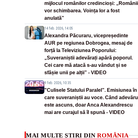
mijlocul românilor credincioși: „Românii
vor schimbarea. Voința lor a fost
anulată”
14 feb. 2026, 14:05
Alexandra Păcuraru, vicepreședinte
AUR pe regiunea Dobrogea, mesaj de
forță la Televiziunea Poporului:
„Suveraniștii adevărați apără poporul.
Cei care mă atacă s-au vândut și se
sfâșie unii pe alții” - VIDEO
9 feb. 2026, 10:35
"Culisele Statului Paralel”. Emisiunea în
care suveraniștii au voce. Când adevăru
este ascuns, doar Anca Alexandrescu
mai are curajul să îl spună - VIDEO
MAI MULTE ȘTIRI DIN
ROMÂNIA