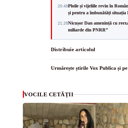
Ploile și vijeliile revin în Ro
20:48
și pentru a îmbunătăți situația
Nicușor Dan amenință cu reexa
21:28
miliarde din PNRR”
Distribuie articolul
Urmărește știrile Vox Publica și p
VOCILE CETĂȚII