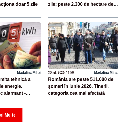
cționa doar 5 zile
zile: peste 2.300 de hectare de
teren au fost afectate
Madalina Mihai
30 iul. 2026, 11:50
Madalina Mihai
imita tehnică a
România are peste 511.000 de
de energie.
șomeri în iunie 2026. Tinerii,
sc alarmant -
categoria cea mai afectată
tatea Plus
ai Multe