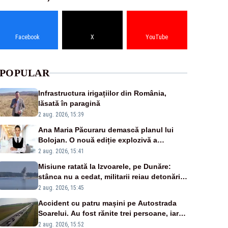
Facebook
X
YouTube
POPULAR
Infrastructura irigațiilor din România,
lăsată în paragină
2 aug. 2026, 15:39
Ana Maria Păcuraru demască planul lui
Bolojan. O nouă ediție explozivă a
emisiunii „Miza Zilei” la Realitatea PLUS
2 aug. 2026, 15:41
Misiune ratată la Izvoarele, pe Dunăre:
stânca nu a cedat, militarii reiau detonările
luni – VIDEO
2 aug. 2026, 15:45
Accident cu patru mașini pe Autostrada
Soarelui. Au fost rănite trei persoane, iar
traficul se desfășoară cu dificultate
2 aug. 2026, 15:52