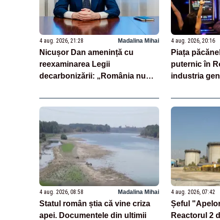
4 aug. 2026, 21:28
Madalina Mihai
4 aug. 2026, 20:16
Nicușor Dan amenință cu
Piața păcănel
reexaminarea Legii
puternic în 
decarbonizării: „România nu
industria gen
poate pierde miliarde din
continuare mi
PNRR”
4 aug. 2026, 08:58
Madalina Mihai
4 aug. 2026, 07:42
Statul român știa că vine criza
Șeful "Apelo
apei. Documentele din ultimii
Reactorul 2 