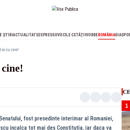
E ȘTIRI
ACTUALITATE
ESPRESSO
VOCILE CETĂȚII
VORBE
ROMÂNIA
DIASPO
-ai cu cine!
 cine!
CE
1
 Senatului, fost presedinte interimar al Romaniei,
scu incalca tot mai des Constitutia, iar daca va