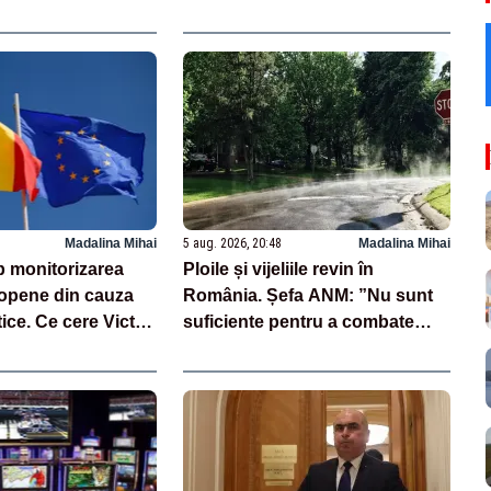
Madalina Mihai
5 aug. 2026, 20:48
Madalina Mihai
 monitorizarea
Ploile și vijeliile revin în
opene din cauza
România. Șefa ANM: ”Nu sunt
tice. Ce cere Victor
suficiente pentru a combate
seceta și pentru a îmbunătăți
situația Dunării”