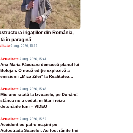
astructura irigațiilor din România,
ată în paragină
litate
·
2 aug. 2026, 15:39
2
Actualitate
-
2 aug. 2026, 15:41
Ana Maria Păcuraru demască planul lui
Bolojan. O nouă ediție explozivă a
emisiunii „Miza Zilei” la Realitatea
PLUS
3
Actualitate
-
2 aug. 2026, 15:45
Misiune ratată la Izvoarele, pe Dunăre:
stânca nu a cedat, militarii reiau
detonările luni – VIDEO
4
Actualitate
-
2 aug. 2026, 15:52
Accident cu patru mașini pe
Autostrada Soarelui. Au fost rănite trei