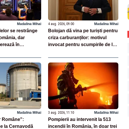
Madalina Mihai
4 aug. 2026, 09:00
Madalina Mihai
elor se restrânge
Bolojan dă vina pe turiști pentru
România, dar
criza carburanților: motivul
erează în
invocat pentru scumpirile de la
liarde
pompă
Madalina Mihai
3 aug. 2026, 11:10
Madalina Mihai
r Române":
Pompierii au intervenit la 513
de la Cernavodă
incendii în România, în doar trei