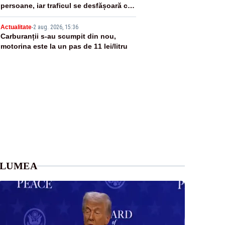
persoane, iar traficul se desfășoară cu
dificultate
5
Actualitate
-
2 aug. 2026, 15:36
Carburanții s-au scumpit din nou,
motorina este la un pas de 11 lei/litru
LUMEA