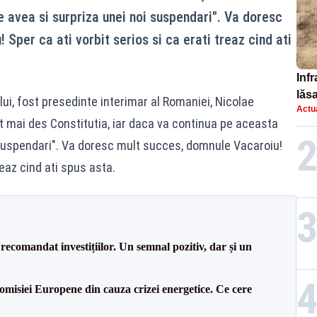
e avea si surpriza unei noi suspendari". Va doresc
Sper ca ati vorbit serios si ca erati treaz cind ati
Infr
lăs
ului, fost presedinte interimar al Romaniei, Nicolae
Actua
t mai des Constitutia, iar daca va continua pe aceasta
i suspendari". Va doresc mult succes, domnule Vacaroiu!
reaz cind ati spus asta.
recomandat investițiilor. Un semnal pozitiv, dar și un
isiei Europene din cauza crizei energetice. Ce cere