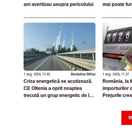
ani avertizau asupra pericolului
mai poate fun
1 aug. 2026, 13:42
Madalina Mihai
1 aug. 2026, 11:37
Criza energetică se acutizează.
România, la l
CE Oltenia a oprit noaptea
importurilor 
trecută un grup energetic de la
Prețurile cre
Rovinari
Analiză Reali
M