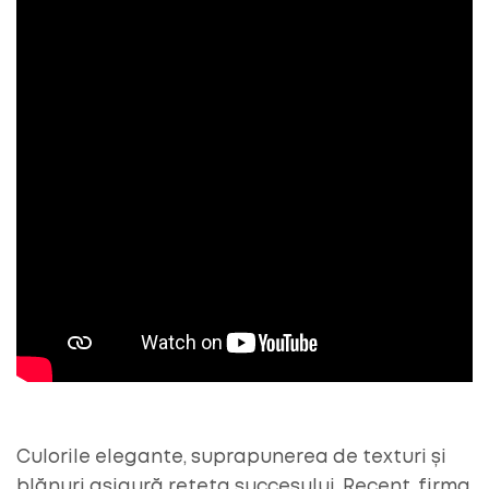
Culorile elegante, suprapunerea de texturi și
blănuri asigură rețeta succesului. Recent, firma