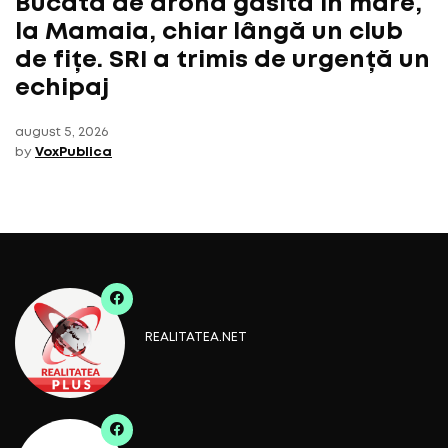
Bucată de dronă găsită în mare,
la Mamaia, chiar lângă un club
de fițe. SRI a trimis de urgență un
echipaj
august 5, 2026
by
VoxPublica
REALITATEA.NET