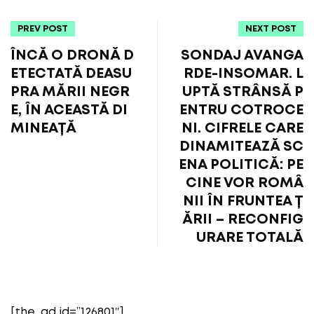
PREV POST
NEXT POST
ÎNCĂ O DRONĂ D
SONDAJ AVANGA
ETECTATĂ DEASU
RDE-INSOMAR. L
PRA MĂRII NEGR
UPTĂ STRÂNSĂ P
E, ÎN ACEASTĂ DI
ENTRU COTROCE
MINEAȚĂ
NI. CIFRELE CARE
DINAMITEAZĂ SC
ENA POLITICĂ: PE
CINE VOR ROMÂ
NII ÎN FRUNTEA Ț
ĂRII – RECONFIG
URARE TOTALĂ
[the_ad id=”126801″]