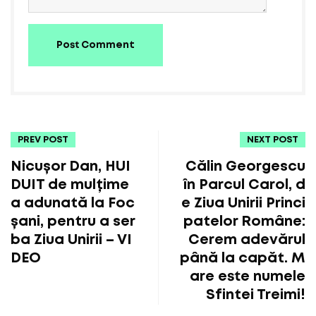
Post Comment
PREV POST
NEXT POST
Nicușor Dan, HUI
Călin Georgescu
DUIT de mulțime
în Parcul Carol, d
a adunată la Foc
e Ziua Unirii Princi
șani, pentru a ser
patelor Române:
ba Ziua Unirii – VI
Cerem adevărul
DEO
până la capăt. M
are este numele
Sfintei Treimi!