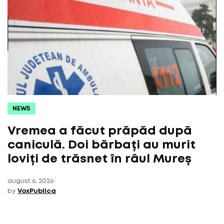
NEWS
Vremea a făcut prăpăd după
caniculă. Doi bărbați au murit
loviți de trăsnet în râul Mureș
august 6, 2026
by
VoxPublica