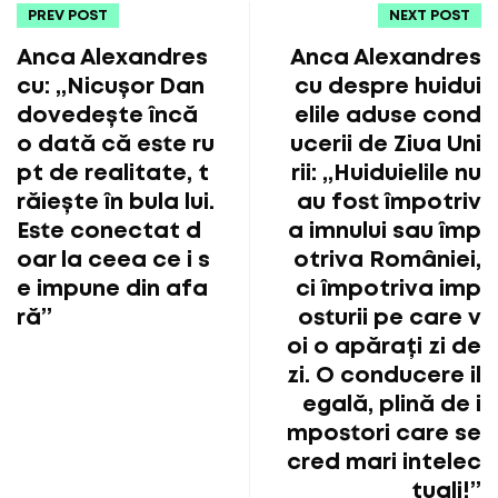
PREV POST
NEXT POST
Anca Alexandres
Anca Alexandres
cu: „Nicușor Dan
cu despre huidui
dovedește încă
elile aduse cond
o dată că este ru
ucerii de Ziua Uni
pt de realitate, t
rii: „Huiduielile nu
răiește în bula lui.
au fost împotriv
Este conectat d
a imnului sau împ
oar la ceea ce i s
otriva României,
e impune din afa
ci împotriva imp
ră”
osturii pe care v
oi o apărați zi de
zi. O conducere il
egală, plină de i
mpostori care se
cred mari intelec
tuali!”