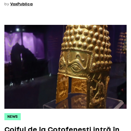
by
VoxPublica
NEWS
Coiful de la Coțofenești intră în