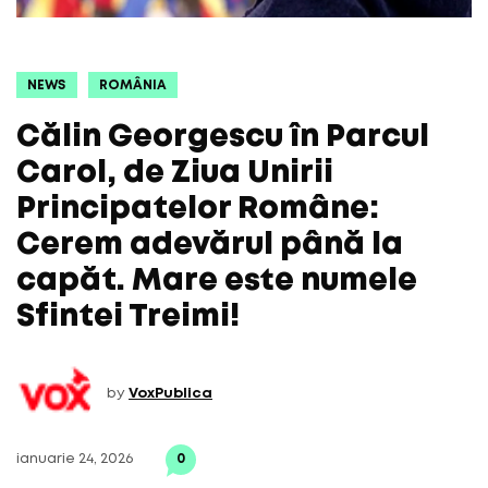
NEWS
ROMÂNIA
Călin Georgescu în Parcul
Carol, de Ziua Unirii
Principatelor Române:
Cerem adevărul până la
capăt. Mare este numele
Sfintei Treimi!
by
VoxPublica
ianuarie 24, 2026
0