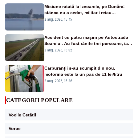
Misiune ratată la Izvoarele, pe Dunăre:
stânca nu a cedat, militarii reiau
detonările luni – VIDEO
2 aug. 2026, 15:45
Accident cu patru mașini pe Autostrada
Soarelui. Au fost rănite trei persoane, iar
traficul se desfășoară cu dificultate
2 aug. 2026, 15:52
Carburanții s-au scumpit din nou,
motorina este la un pas de 11 lei/litru
2 aug. 2026, 15:36
CATEGORII POPULARE
Vocile Cetății
Vorbe