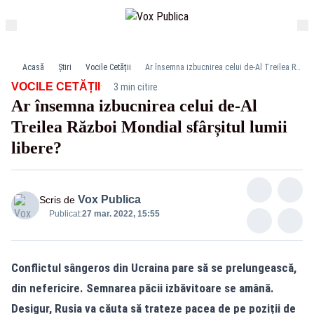
Acasă
Știri
Vocile Cetății
Ar însemna izbucnirea celui de-Al Treilea Război Mondial sfârșitul lumii libere?
·
VOCILE CETĂȚII
3 min citire
Ar însemna izbucnirea celui de-Al
Treilea Război Mondial sfârșitul lumii
hadrian gorun pupitru
libere?
Vox Publica
Scris de
Publicat:
27 mar. 2022, 15:55
Conflictul sângeros din Ucraina pare să se prelungească,
din nefericire. Semnarea păcii izbăvitoare se amână.
Desigur, Rusia va căuta să trateze pacea de pe poziții de