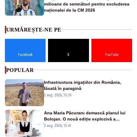
milioane de semnături pentru excluderea
naționalei de la CM 2026
URMĂREȘTE-NE PE
Facebook
X
YouTube
POPULAR
Infrastructura irigațiilor din România,
lăsată în paragină
2 aug. 2026, 15:39
Ana Maria Păcuraru demască planul lui
Bolojan. O nouă ediție explozivă a
emisiunii „Miza Zilei” la Realitatea PLUS
2 aug. 2026, 15:41