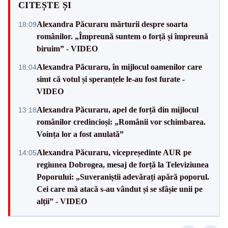
CITEȘTE ȘI
Alexandra Păcuraru mărturii despre soarta
18:09
românilor. „Împreună suntem o forță și împreună
biruim” - VIDEO
Alexandra Păcuraru, în mijlocul oamenilor care
18:04
simt că votul și speranțele le-au fost furate -
VIDEO
Alexandra Păcuraru, apel de forță din mijlocul
13:18
românilor credincioși: „Românii vor schimbarea.
Voința lor a fost anulată”
Alexandra Păcuraru, vicepreședinte AUR pe
14:05
regiunea Dobrogea, mesaj de forță la Televiziunea
Poporului: „Suveraniștii adevărați apără poporul.
Cei care mă atacă s-au vândut și se sfâșie unii pe
alții” - VIDEO