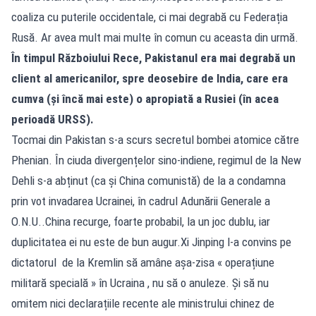
coaliza cu puterile occidentale, ci mai degrabă cu Federația
Rusă. Ar avea mult mai multe în comun cu aceasta din urmă.
În timpul Războiului Rece, Pakistanul era mai degrabă un
client al americanilor, spre deosebire de India, care era
cumva (și încă mai este) o apropiată a Rusiei (în acea
perioadă URSS).
Tocmai din Pakistan s-a scurs secretul bombei atomice către
Phenian. În ciuda divergențelor sino-indiene, regimul de la New
Dehli s-a abținut (ca și China comunistă) de la a condamna
prin vot invadarea Ucrainei, în cadrul Adunării Generale a
O.N.U..China recurge, foarte probabil, la un joc dublu, iar
duplicitatea ei nu este de bun augur.Xi Jinping l-a convins pe
dictatorul de la Kremlin să amâne așa-zisa « operațiune
militară specială » în Ucraina , nu să o anuleze. Și să nu
omitem nici declarațiile recente ale ministrului chinez de