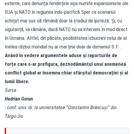
externe, care denunța tendințele așa-numite expansioniste ale
SUA și NATO în regiunea indo-pacifică.Sper ca scenariul
schițat mai sus să rămână doar la stadiul de ipoteză. Și, cu
siguranță, va rămâne, dacă NATO nu va interveni în mod direct
în Ucraina. Altfel, din păcate, posibilitatea izbucnirii celui de al
treilea război mondial nu ar mai ține doar de domeniul S.F..
Având în vedere argumentele aduse și raporturile de
forțe care s-ar prefigura, deznodământul unui asemenea
conflict global ar însemna chiar sfârșitul democrației și al
lumii libere.
Sursa:
Hadrian Gorun
- conf. univ. dr. la universitatea ”Constantin Brâncuși” din
Târgu-Jiu