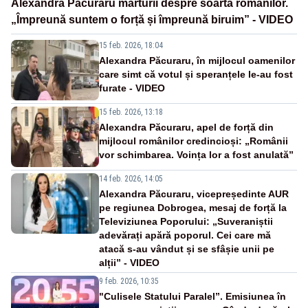
Alexandra Păcuraru mărturii despre soarta românilor.
„Împreună suntem o forță și împreună biruim” - VIDEO
15 feb. 2026, 18:04
Alexandra Păcuraru, în mijlocul oamenilor
care simt că votul și speranțele le-au fost
furate - VIDEO
15 feb. 2026, 13:18
Alexandra Păcuraru, apel de forță din
mijlocul românilor credincioși: „Românii
vor schimbarea. Voința lor a fost anulată”
14 feb. 2026, 14:05
Alexandra Păcuraru, vicepreședinte AUR
pe regiunea Dobrogea, mesaj de forță la
Televiziunea Poporului: „Suveraniștii
adevărați apără poporul. Cei care mă
atacă s-au vândut și se sfâșie unii pe
alții” - VIDEO
9 feb. 2026, 10:35
"Culisele Statului Paralel”. Emisiunea în