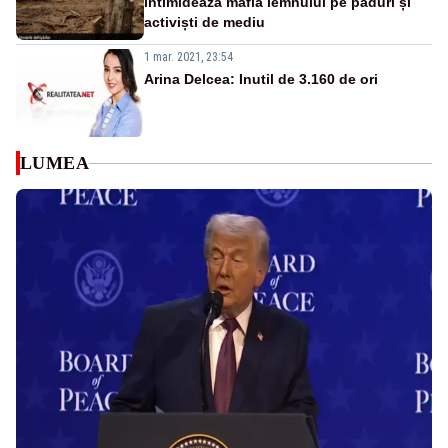
intimidează mafia lemnului pe păduri și
activiști de mediu
1 mar. 2021, 23:54
Arina Delcea: Inutil de 3.160 de ori
LUMEA