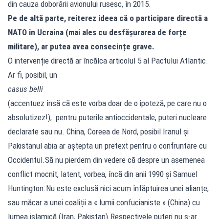
din cauza doborârii avionului rusesc, în 2015.
Pe de altă parte, reiterez ideea că o participare directă a
NATO în Ucraina (mai ales cu desfășurarea de forțe
militare), ar putea avea consecințe grave.
O intervenție directă ar încălca articolul 5 al Pactului Atlantic.
Ar fi, posibil, un
casus belli
(accentuez însă că este vorba doar de o ipoteză, pe care nu o
absolutizez!), pentru puterile antioccidentale, puteri nucleare
declarate sau nu. China, Coreea de Nord, posibil Iranul și
Pakistanul abia ar aștepta un pretext pentru o confruntare cu
Occidentul.Să nu pierdem din vedere că despre un asemenea
conflict mocnit, latent, vorbea, încă din anii 1990 și Samuel
Huntington.Nu este exclusă nici acum înfăptuirea unei alianțe,
sau măcar a unei coaliții a « lumii confucianiste » (China) cu
lumea islamică (Iran, Pakistan).Respectivele puteri nu s-ar