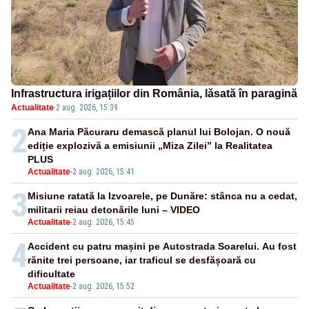
Infrastructura irigațiilor din România, lăsată în paragină
Actualitate
·
2 aug. 2026, 15:39
2
Ana Maria Păcuraru demască planul lui Bolojan. O nouă
ediție explozivă a emisiunii „Miza Zilei” la Realitatea
PLUS
Actualitate
-
2 aug. 2026, 15:41
3
Misiune ratată la Izvoarele, pe Dunăre: stânca nu a cedat,
militarii reiau detonările luni – VIDEO
Actualitate
-
2 aug. 2026, 15:45
4
Accident cu patru mașini pe Autostrada Soarelui. Au fost
rănite trei persoane, iar traficul se desfășoară cu
dificultate
Actualitate
-
2 aug. 2026, 15:52