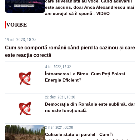
care suveraniștii au voce. Când adevărul
este ascuns, doar Anca Alexandrescu mai
are curajul să îl spună - VIDEO
VORBE
19 iul. 2023, 18:25
Cum se comportă românii când pierd la cazinou și care
este reacția corectă
4 iul. 2022, 12:32
Întoarcerea La Birou. Cum Poți Folosi
Energia Eficient?
22 dec. 2021, 10:20
Democrația din România este sublimă, dar
nu este funcțională
2 mar. 2021, 00:30
Culisele statului paralel - Cum îi