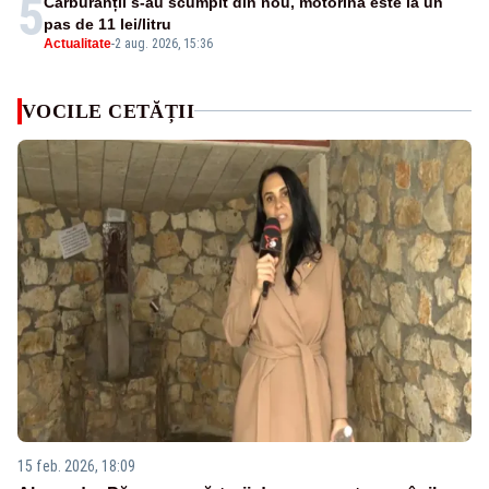
5
Carburanții s-au scumpit din nou, motorina este la un
pas de 11 lei/litru
Actualitate
-
2 aug. 2026, 15:36
VOCILE CETĂȚII
15 feb. 2026, 18:09