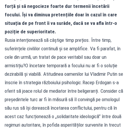
forță și să negocieze foarte dur termenii încetării
focului. Își va diminua pretențiile doar în cazul în care
situația de pe front îi va surâde, dacă se va afla într-o
poziție de superioritate.
Rusia intenționează să câștige timp prețios. Între timp,
suferințele civililor continuă și se amplifice. Va fi parafat, în
cele din urmă, un tratat de pace veritabil sau doar un
armistițiu?O încetare temporară a focului nu ar fi o soluție
dezirabilă și viabilă. Atitudinea oamenilor lui Vladimir Putin se
înscrie în strategia războiului psihologic.Racep Erdogan s-a
oferit să joace rolul de mediator între beligeranți. Consider că
președintele turc ar fi în măsură să îl convingă pe omologul
său rus să își dorească încetarea conflictului, pentru că în
acest caz funcționează o „solidaritate ideologică” între două
regimuri autoritare, în pofida asperităților survenite în trecut