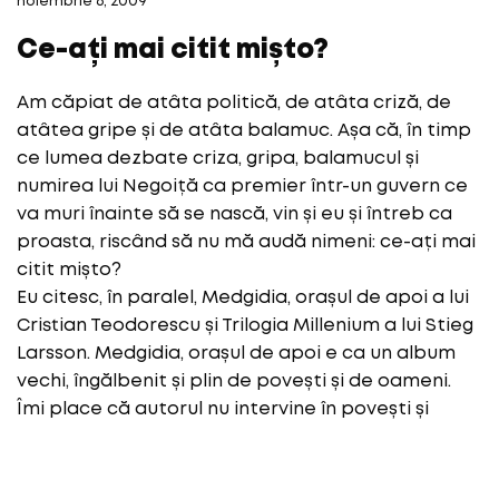
noiembrie 6, 2009
Ce-ați mai citit mișto?
Am căpiat de atâta politică, de atâta criză, de
atâtea gripe și de atâta balamuc. Așa că, în timp
ce lumea dezbate criza, gripa, balamucul și
numirea lui Negoiță ca premier într-un guvern ce
va muri înainte să se nască, vin și eu și întreb ca
proasta, riscând să nu mă audă nimeni: ce-ați mai
citit mișto?
Eu citesc, în paralel, Medgidia, orașul de apoi a lui
Cristian Teodorescu și Trilogia Millenium a lui Stieg
Larsson. Medgidia, orașul de apoi e ca un album
vechi, îngălbenit și plin de povești și de oameni.
Îmi place că autorul nu intervine în povești și