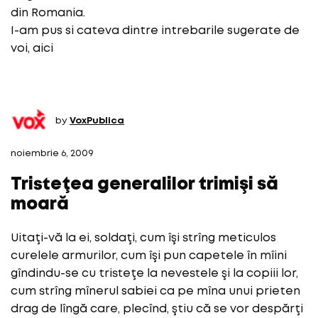
din Romania.
I-am pus si cateva dintre intrebarile sugerate de
voi, aici
by
VoxPublica
noiembrie 6, 2009
Tristeţea generalilor trimişi să
moară
Uitaţi-vă la ei, soldaţi, cum îşi strîng meticulos
curelele armurilor, cum îşi pun capetele în mîini
gîndindu-se cu tristeţe la nevestele şi la copiii lor,
cum strîng mînerul sabiei ca pe mîna unui prieten
drag de lîngă care, plecînd, ştiu că se vor despărţi