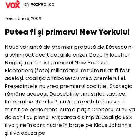
by
VoxPublica
noiembrie 6, 2009
Putea fi şi primarul New Yorkului
Noua variantă de premier propusă de Băsescu n-
a schimbat decît detaliile crizei. Dacă în locul lui
Negoiţă ar fi fost primarul New Yorkului,
Bloomberg (foto) miliardarul, rezultatul ar fi fost
acelaşi. Coaliţia antibăsescu vrea premierul ei.
Preşedintele nu vrea premierul coaliţiei. Stategia
rămâne aceeaşi. Deosebirile sînt strict tactice.
Primarul sectorului 3, nu 4!, probabil că nu va fi
trîntit de parlament, cum a păţit Croitoru, ci nu va
da ochii cu plenul. Mişcarea e simplă. Coaliţia 65%
îl va ţine în continuare în braţe pe Klaus Johannis
şi îl va acuza pe