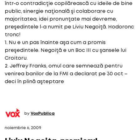
într-o contradicţie copilărească cu ideile de bine
public, sinergie naţională şi colaborare cu
majoritatea, idei pronunţate mai devreme,
preşedintele l-a numit pe Liviu Negoiţă. Hodoronc
tronc!
1. Nu e un pas înainte aşa cum a promis
preşedintele. Negoiţă e un Boc III cu şansele lui
Croitoru.
2. Jeffrey Franks, omul care semnează pentru
venirea banilor de la FMI a declarat pe 30 oct –
deci în plină aşteptare
by
VoxPublica
noiembrie 6, 2009