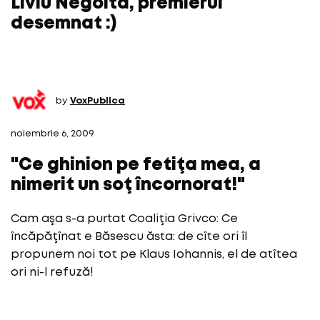
Liviu Negoita, premierul
desemnat :)
by
VoxPublica
noiembrie 6, 2009
"Ce ghinion pe fetiţa mea, a
nimerit un soţ încornorat!"
Cam aşa s-a purtat Coaliţia Grivco: Ce
încăpăţînat e Băsescu ăsta: de cîte ori îl
propunem noi tot pe Klaus Iohannis, el de atîtea
ori ni-l refuză!