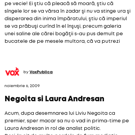
pe vecie! Ei ştiu că pleacă să moară, ştiu că
sîngele lor se va vărsa în zadar şi nu va stinge ura şi
disperarea din inima împăratului, ştiu că imperiul
se va prăbuşi curînd în el înşuşi, precum galeria
unei saline ale cărei bogăţii s-au pus demult pe
bucatele de pe mesele multora, că va putrezi
by
VoxPublica
noiembrie 6, 2009
Negoita si Laura Andresan
Acum, dupa desemnarea lui Liviu Negoita ca
premier, sper macar sa nu o vad in prima-time pe
Laura Andresan in rol de analist politic.