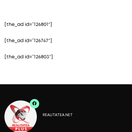
[the_ad id=”126801″]
[the_ad id=”126747″]
[the_ad id=”126803″]
REALITATEA.NET