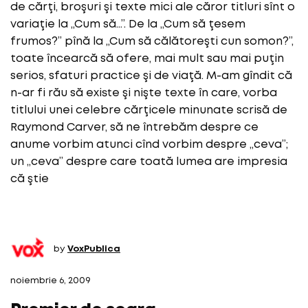
de cărţi, broşuri şi texte mici ale căror titluri sînt o
variaţie la „Cum să…”. De la „Cum să ţesem
frumos?” pînă la „Cum să călătoreşti cun somon?”,
toate încearcă să ofere, mai mult sau mai puţin
serios, sfaturi practice şi de viaţă. M-am gîndit că
n-ar fi rău să existe şi nişte texte în care, vorba
titlului unei celebre cărţicele minunate scrisă de
Raymond Carver, să ne întrebăm despre ce
anume vorbim atunci cînd vorbim despre „ceva”;
un „ceva” despre care toată lumea are impresia
că ştie
by
VoxPublica
noiembrie 6, 2009