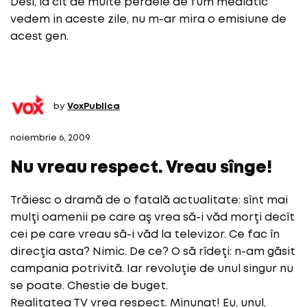
Desi, la cit de multe perdele de fum mediatic
vedem in aceste zile, nu m-ar mira o emisiune de
acest gen.
by
VoxPublica
noiembrie 6, 2009
Nu vreau respect. Vreau sînge!
Trăiesc o dramă de o fatală actualitate: sînt mai
mulţi oamenii pe care aş vrea să-i văd morţi decît
cei pe care vreau să-i văd la televizor. Ce fac în
direcţia asta? Nimic. De ce? O să rîdeţi: n-am găsit
campania potrivită. Iar revoluţie de unul singur nu
se poate. Chestie de buget.
Realitatea TV vrea respect. Minunat! Eu, unul,