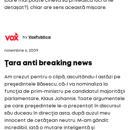
(oare mai poate cineva să privească lucrurile
detașat?), chiar are sens această mișcare.
by
VoxPublica
noiembrie 6, 2009
Ţara anti breaking news
Am crezut pentru o clipă, ascultându-l astăzi pe
preşedintele Băsescu, că-l va nominaliza la
funcţia de prim-ministru pe candidatul majorităţii
parlamentare, Klaus Johannis. Toate argumentele
pe care preşedintele le-a prezentat în discursul
său duceau în direcţia asta, după auzul meu
innocent de cetăţean neutru. M-am gândit:
incredibil, iată o mutare inteligentă şi