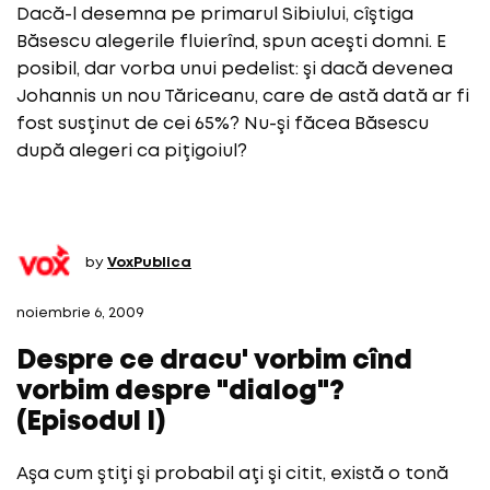
Dacă-l desemna pe primarul Sibiului, cîştiga
Băsescu alegerile fluierînd, spun aceşti domni. E
posibil, dar vorba unui pedelist: şi dacă devenea
Johannis un nou Tăriceanu, care de astă dată ar fi
fost susţinut de cei 65%? Nu-şi făcea Băsescu
după alegeri ca piţigoiul?
by
VoxPublica
noiembrie 6, 2009
Despre ce dracu' vorbim cînd
vorbim despre "dialog"?
(Episodul I)
Aşa cum ştiţi şi probabil aţi şi citit, există o tonă