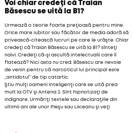
Voi chiar credeţi că Traian
Băsescu se uită la B1?
Urmează o teorie foarte preţioasă pentru mine.
Orice mare iubitor sau făcător de media adoră să
privească-citească lucruri pe care le urăşte. Chiar
credeţi că Traian Băsescu se uită la B1? sînteţi
naivi. Credeţi că-şi ascultă intelectualii care îl
flatează? Nici asta nu cred. Băsescu are nevoie
de venin pentru că narcoticul lui principal este
„antidotul” de tip catartic.
Ştiu mulţi oameni inteligenţi care se uită prea
mult la OTV şi Antena 3. Sînt hipnotizaţi de
indignare. Urmăriţi textele sau declaraţiile din
ultimii ani ale unor Pleşu sau Liiceanu şi veţi