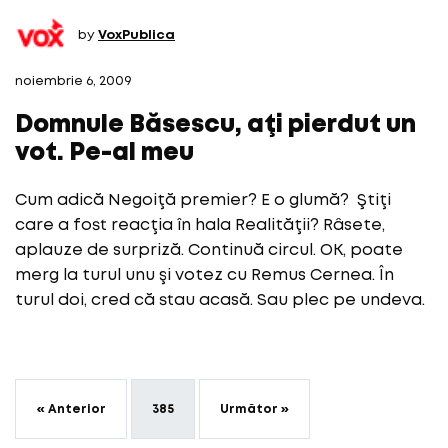
by
VoxPublica
noiembrie 6, 2009
Domnule Băsescu, aţi pierdut un
vot. Pe-al meu
Cum adică Negoiţă premier? E o glumă? Ştiţi
care a fost reacţia în hala Realităţii? Râsete,
aplauze de surpriză. Continuă circul. OK, poate
merg la turul unu şi votez cu Remus Cernea. În
turul doi, cred că stau acasă. Sau plec pe undeva.
« Anterior
385
Următor »