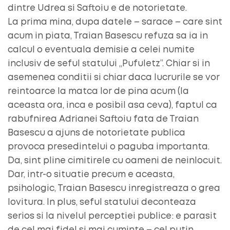
dintre Udrea si Saftoiu e de notorietate.
La prima mina, dupa datele – sarace – care sint
acum in piata, Traian Basescu refuza sa ia in
calcul o eventuala demisie a celei numite
inclusiv de seful statului „Pufuletz”. Chiar si in
asemenea conditii si chiar daca lucrurile se vor
reintoarce la matca lor de pina acum (la
aceasta ora, inca e posibil asa ceva), faptul ca
rabufnirea Adrianei Saftoiu fata de Traian
Basescu a ajuns de notorietate publica
provoca presedintelui o paguba importanta.
Da, sint pline cimitirele cu oameni de neinlocuit.
Dar, intr-o situatie precum e aceasta,
psihologic, Traian Basescu inregistreaza o grea
lovitura. In plus, seful statului deconteaza
serios si la nivelul perceptiei publice: e parasit