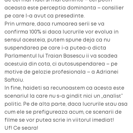
de cel mai fidel si mai cuminte – cel putin
aceasta este perceptia dominanta – consilier
pe care l-a avut ca presedinte.
Prin urmare, daca rumoarea serii se va
confirma 100% si daca lucrurile vor evolua in
sensul acesteia, putem spune deja ca nu
suspendarea pe care i-a putea-o dicta
Parlamentul lui Traian Basescu ii va scadea
acestuia din cota, ci autosuspendarea – pe
motive de gelozie profesionala – a Adrianei
Saftoiu.
In fine, haideti sa recunoastem ca acesta este
scenariul la care nu s-a gindit nici un „analist”
politic. Pe de alta parte, daca lucrurile stau asa
cum ele se prefigureaza acum, ce scenarii de
filme se vor putea scrie in viitorul imediat!
Uf! Ce seara!