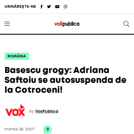
URMĂREȘTE-NE
ROMÂNIA
Basescu grogy: Adriana
Saftoiu se autosuspenda de
la Cotroceni!
by
VoxPublica
martie 28, 2007
0