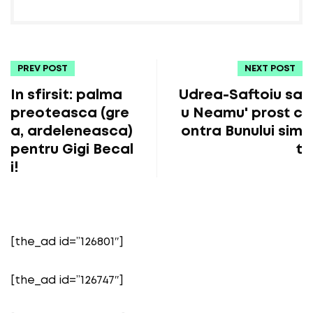
PREV POST
NEXT POST
In sfirsit: palma
Udrea-Saftoiu sa
preoteasca (gre
u Neamu' prost c
a, ardeleneasca)
ontra Bunului sim
pentru Gigi Becal
t
i!
[the_ad id=”126801″]
[the_ad id=”126747″]