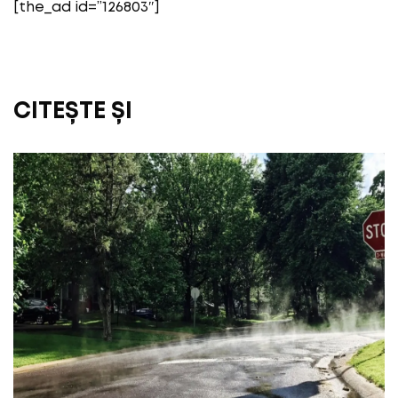
[the_ad id=”126803″]
CITEȘTE ȘI