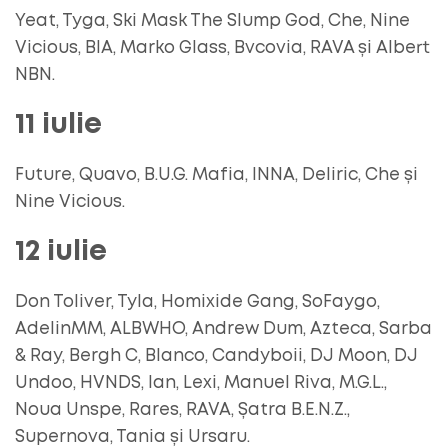
Yeat, Tyga, Ski Mask The Slump God, Che, Nine
Vicious, BIA, Marko Glass, Bvcovia, RAVA și Albert
NBN.
11 iulie
Future, Quavo, B.U.G. Mafia, INNA, Deliric, Che și
Nine Vicious.
12 iulie
Don Toliver, Tyla, Homixide Gang, SoFaygo,
AdelinMM, ALBWHO, Andrew Dum, Azteca, Sarba
& Ray, Bergh C, Blanco, Candyboii, DJ Moon, DJ
Undoo, HVNDS, Ian, Lexi, Manuel Riva, M.G.L.,
Noua Unspe, Rares, RAVA, Șatra B.E.N.Z.,
Supernova, Tania și Ursaru.