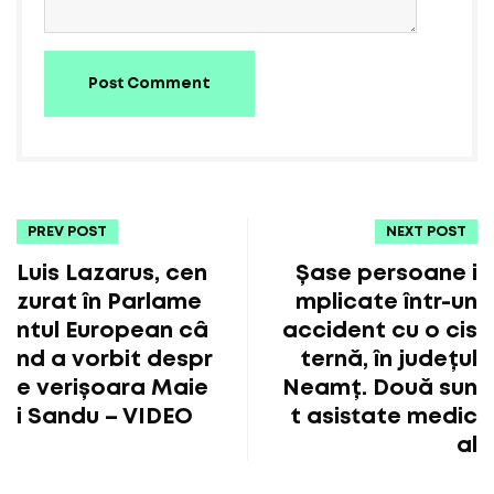
Post Comment
PREV POST
NEXT POST
Luis Lazarus, cen
Șase persoane i
zurat în Parlame
mplicate într-un
ntul European câ
accident cu o cis
nd a vorbit despr
ternă, în județul
e verișoara Maie
Neamț. Două sun
i Sandu – VIDEO
t asistate medic
al