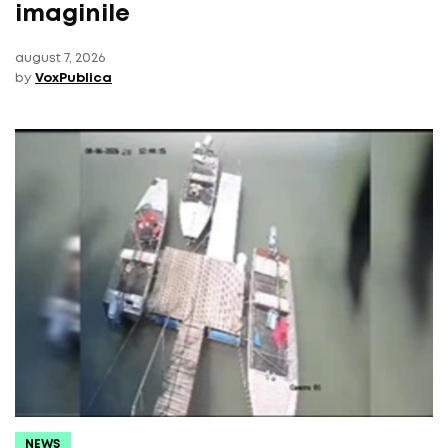
imaginile
august 7, 2026
by
VoxPublica
NEWS