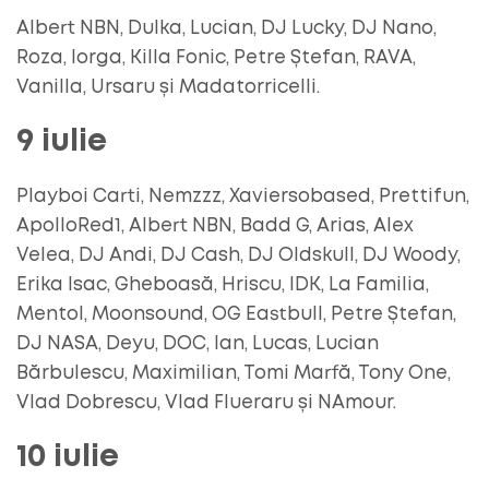
Albert NBN, Dulka, Lucian, DJ Lucky, DJ Nano,
Roza, Iorga, Killa Fonic, Petre Ștefan, RAVA,
Vanilla, Ursaru și Madatorricelli.
9 iulie
Playboi Carti, Nemzzz, Xaviersobased, Prettifun,
ApolloRed1, Albert NBN, Badd G, Arias, Alex
Velea, DJ Andi, DJ Cash, DJ Oldskull, DJ Woody,
Erika Isac, Gheboasă, Hriscu, IDK, La Familia,
Mentol, Moonsound, OG Eastbull, Petre Ștefan,
DJ NASA, Deyu, DOC, Ian, Lucas, Lucian
Bărbulescu, Maximilian, Tomi Marfă, Tony One,
Vlad Dobrescu, Vlad Flueraru și NAmour.
10 iulie