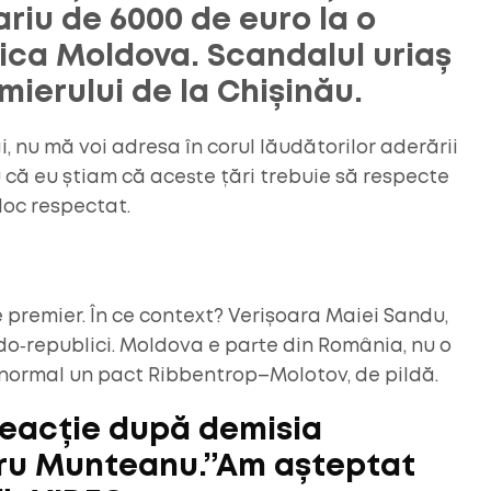
riu de 6000 de euro la o
lica Moldova. Scandalul uriaș
mierului de la Chișinău.
, nu mă voi adresa în corul lăudătorilor aderării
u că eu știam că aceste țări trebuie să respecte
eloc respectat.
 premier. În ce context? Verișoara Maiei Sandu,
o‑republici. Moldova e parte din România, nu o
t normal un pact Ribbentrop–Molotov, de pildă.
reacție după demisia
dru Munteanu.”Am așteptat