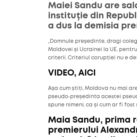
Maiei Sandu are sala
instituție din Repub
a dus la demisia pre
„Domnule președinte, dragi colegi
Moldovei și Ucrainei la UE, pentr
criterii. Criteriul corupției nu e d
VIDEO, AICI
Așa cum știți, Moldova nu mai are
pseudo‑președinta acestei pseud
spune nimeni, ca și cum ar fi fos
Maia Sandu, prima 
premierului Alexan