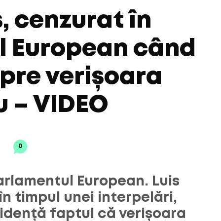
, cenzurat în
l European când
spre verișoara
u – VIDEO
0
arlamentul European. Luis
în timpul unei interpelări,
idență faptul că verișoara