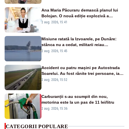
Ana Maria Păcuraru demască planul lui
Bolojan. O nouă ediție explozivă a
emisiunii „Miza Zilei” la Realitatea PLUS
2 aug. 2026, 15:41
Misiune ratată la Izvoarele, pe Dunăre:
stânca nu a cedat, militarii reiau
detonările luni – VIDEO
2 aug. 2026, 15:45
Accident cu patru mașini pe Autostrada
Soarelui. Au fost rănite trei persoane, iar
traficul se desfășoară cu dificultate
2 aug. 2026, 15:52
Carburanții s-au scumpit din nou,
motorina este la un pas de 11 lei/litru
2 aug. 2026, 15:36
CATEGORII POPULARE