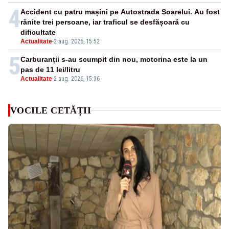
4
Accident cu patru mașini pe Autostrada Soarelui. Au fost
rănite trei persoane, iar traficul se desfășoară cu
dificultate
Actualitate
-
2 aug. 2026, 15:52
5
Carburanții s-au scumpit din nou, motorina este la un
pas de 11 lei/litru
Actualitate
-
2 aug. 2026, 15:36
VOCILE CETĂȚII