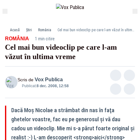
Acasă
Știri
România
Cel mai bun videoclip pe care l-am văzut în ultima vreme
·
ROMÂNIA
1 min citire
Cel mai bun videoclip pe care l-am
văzut în ultima vreme
Vox Publica
Scris de
Publicat:
8 dec. 2008, 12:58
Dacă Moş Nicolae a strâmbat din nas în faţa
ghetelor voastre, fac eu pe generosul şi vă dau
cadou un videoclip. Mie mi s-a părut foarte original şi
realist :-) L-am descoperit <strong>aici</strong>