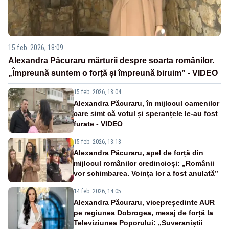
15 feb. 2026, 18:09
Alexandra Păcuraru mărturii despre soarta românilor.
„Împreună suntem o forță și împreună biruim” - VIDEO
15 feb. 2026, 18:04
Alexandra Păcuraru, în mijlocul oamenilor
care simt că votul și speranțele le-au fost
furate - VIDEO
15 feb. 2026, 13:18
Alexandra Păcuraru, apel de forță din
mijlocul românilor credincioși: „Românii
vor schimbarea. Voința lor a fost anulată”
14 feb. 2026, 14:05
Alexandra Păcuraru, vicepreședinte AUR
pe regiunea Dobrogea, mesaj de forță la
Televiziunea Poporului: „Suveraniștii