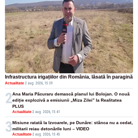
Infrastructura irigațiilor din România, lăsată în paragină
Actualitate
·
2 aug. 2026, 15:39
2
Ana Maria Păcuraru demască planul lui Bolojan. O nouă
ediție explozivă a emisiunii „Miza Zilei” la Realitatea
PLUS
Actualitate
-
2 aug. 2026, 15:41
3
Misiune ratată la Izvoarele, pe Dunăre: stânca nu a cedat,
militarii reiau detonările luni – VIDEO
Actualitate
-
2 aug. 2026, 15:45