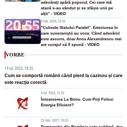
adevărați apără poporul. Cei care mă
atacă s-au vândut și se sfâșie unii pe
alții” - VIDEO
9 feb. 2026, 10:35
"Culisele Statului Paralel”. Emisiunea în
care suveraniștii au voce. Când adevărul
este ascuns, doar Anca Alexandrescu mai
are curajul să îl spună - VIDEO
VORBE
19 iul. 2023, 18:25
Cum se comportă românii când pierd la cazinou și care
este reacția corectă
4 iul. 2022, 12:32
Întoarcerea La Birou. Cum Poți Folosi
Energia Eficient?
22 dec. 2021, 10:20
Democrația din România este sublimă, dar