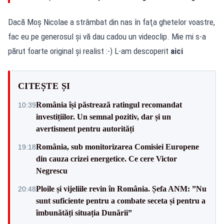
Dacă Moş Nicolae a strâmbat din nas în faţa ghetelor voastre,
fac eu pe generosul şi vă dau cadou un videoclip. Mie mi s-a
părut foarte original şi realist :-) L-am descoperit
aici
CITEȘTE ȘI
România își păstrează ratingul recomandat
10:39
investițiilor. Un semnal pozitiv, dar și un
avertisment pentru autorități
România, sub monitorizarea Comisiei Europene
19:18
din cauza crizei energetice. Ce cere Victor
Negrescu
Ploile și vijeliile revin în România. Șefa ANM: ”Nu
20:48
sunt suficiente pentru a combate seceta și pentru a
îmbunătăți situația Dunării”