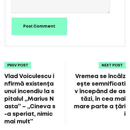
Post Comment
PREV POST
NEXT POST
Vlad Voiculescu i
Vremea se încălz
nfirmă existența
ește semnificati
unui incendiu la s
v începând de as
pitalul „Marius N
tăzi, în cea mai
asta” – „Cineva s
mare parte a țări
-a speriat, nimic
i
mai mult”