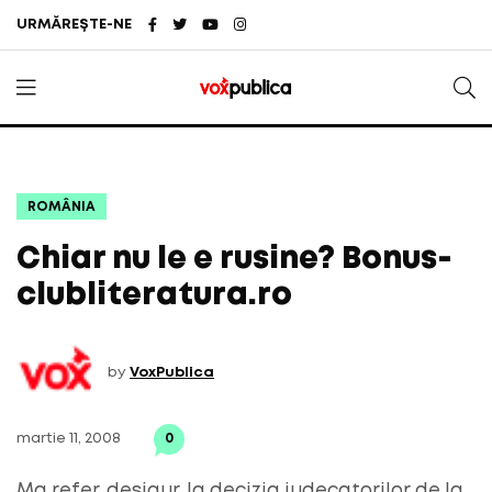
URMĂREȘTE-NE
ROMÂNIA
Chiar nu le e rusine? Bonus-
clubliteratura.ro
by
VoxPublica
martie 11, 2008
0
Ma refer, desigur, la decizia judecatorilor de la