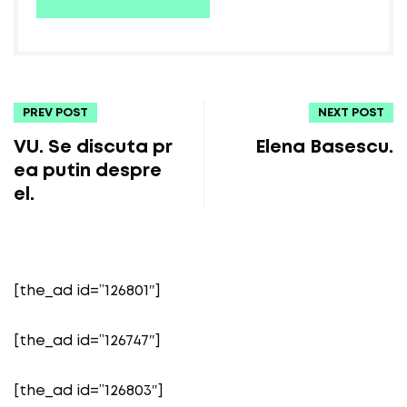
PREV POST
NEXT POST
VU. Se discuta pr
Elena Basescu.
ea putin despre
el.
[the_ad id=”126801″]
[the_ad id=”126747″]
[the_ad id=”126803″]