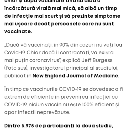
chiar și după vaccinare tind să aibă o
încărcătură virală mai mică, să aibă un timp
de infecție mai scurt și să prezinte simptome
mai ușoare decât persoanele care nu sunt
vaccinate.
„Dacă vă vaccinați, în 90% din cazuri nu veți lua
Covid-19. Chiar dacă îl contractați, va exista
mai puțin coronavirus”, explică Jeff Burgess
(foto sus), investigatorul principal al studiului,
publicat în
New England Journal of Medicine
.
În timp ce vaccinurile COVID-19 se dovedesc a fi
extrem de eficiente în prevenirea infecției cu
COVID-19, niciun vaccin nu este 100% eficient și
apar infecții neprevăzute.
Dintre 3.975 de participanți la două studiu,