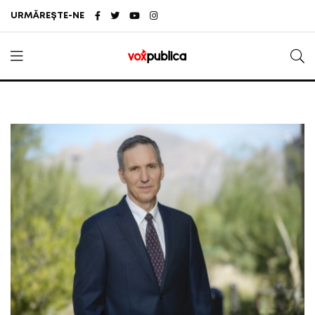
URMĂREȘTE-NE