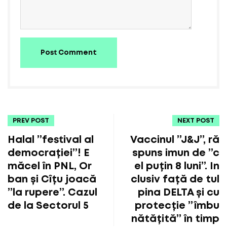
Post Comment
PREV POST
NEXT POST
Halal ”festival al
Vaccinul ”J&J”, ră
democrației”! E
spuns imun de ”c
măcel în PNL, Or
el puțin 8 luni”. In
ban și Cîțu joacă
clusiv față de tul
”la rupere”. Cazul
pina DELTA și cu
de la Sectorul 5
protecție ”îmbu
nătățită” în timp