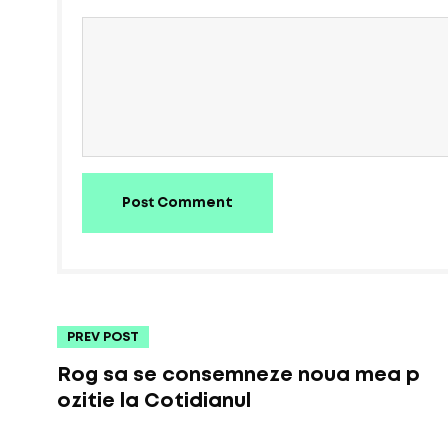
Post Comment
PREV POST
Rog sa se consemneze noua mea p
ozitie la Cotidianul