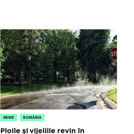
NEWS
ROMÂNIA
Ploile și vijeliile revin în