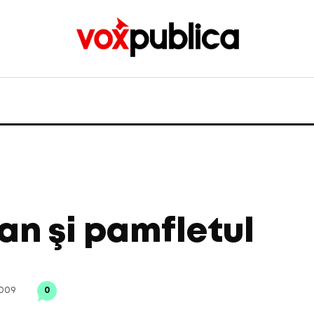
an şi pamfletul
2009
0