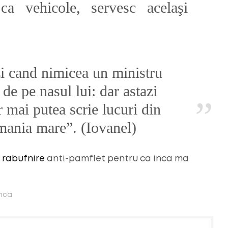
 ca vehicole, servesc acelaşi
i cand nimicea un ministru
de pe nasul lui: dar astazi
r mai putea scrie lucuri din
omania mare”. (Iovanel)
a
rabufnire
anti-pamflet pentru ca inca ma
anca