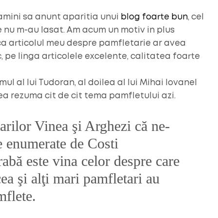
mini sa anunt aparitia unui
blog foarte bun
, cel
le nu m-au lasat. Am acum un motiv in plus
t ca articolul meu despre pamfletarie ar avea
, pe linga articolele excelente, calitatea foarte
l al lui Tudoran, al doilea al lui Mihai Iovanel
ea rezuma cit de cit tema pamfletului azi.
arilor Vinea şi Arghezi că ne-
le enumerate de Costi
bă este vina celor despre care
a şi alţi mari pamfletari au
mflete.