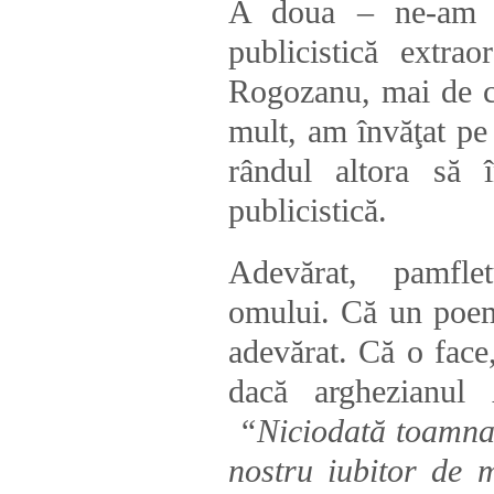
A doua – ne-am a
publicistică extra
Rogozanu, mai de c
mult, am învăţat pe 
rândul altora să 
publicistică.
Adevărat, pamfle
omului. Că un poem 
adevărat. Că o face
dacă arghezianul
“Niciodată toamna 
nostru iubitor de 