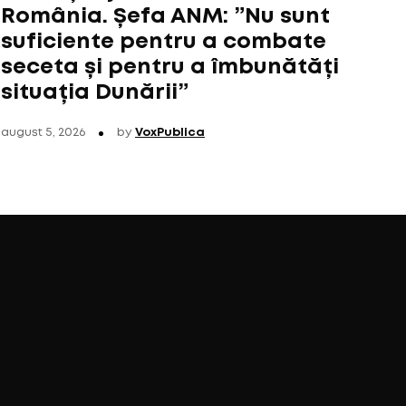
România. Șefa ANM: ”Nu sunt
suficiente pentru a combate
seceta și pentru a îmbunătăți
situația Dunării”
august 5, 2026
by
VoxPublica