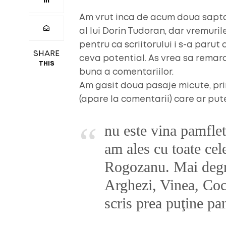
Am vrut inca de acum doua sapta
al lui Dorin Tudoran, dar vremuri
pentru ca scriitorului i s-a paru
SHARE
ceva potential. As vrea sa remarc
THIS
buna a comentariilor.
Am gasit doua pasaje micute, primu
(apare la comentarii) care ar put
nu este vina pamflet
am ales cu toate ce
Rogozanu. Mai degra
Arghezi, Vinea, Coce
scris prea puţine pa