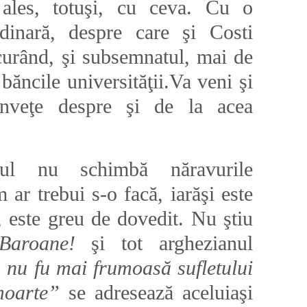
les, totuşi, cu ceva. Cu o
ordinară, despre care şi Costi
urând, şi subsemnatul, mai de
băncile universităţii.Va veni şi
înveţe despre şi de la acea
tul nu schimbă năravurile
ar trebui s-o facă, iarăşi este
, este greu de dovedit. Nu ştiu
Baroane!
şi tot arghezianul
nu fu mai frumoasă sufletului
moarte”
se adresează aceluiaşi