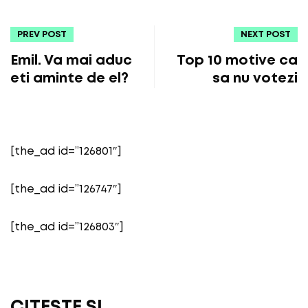
PREV POST
NEXT POST
Emil. Va mai aduc
Top 10 motive ca
eti aminte de el?
sa nu votezi
[the_ad id=”126801″]
[the_ad id=”126747″]
[the_ad id=”126803″]