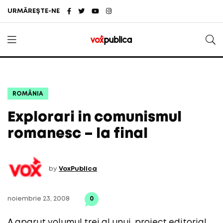
URMĂREȘTE-NE
ROMÂNIA
Explorari in comunismul
romanesc – la final
by
VoxPublica
noiembrie 23, 2008
0
A aparut volumul trei al unui proiect editorial