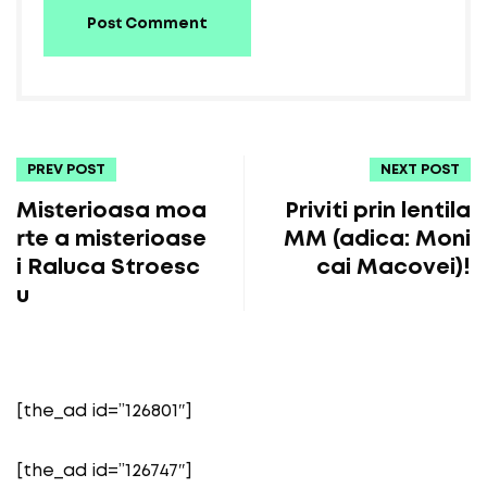
Post Comment
PREV POST
NEXT POST
Misterioasa moa
Priviti prin lentila
rte a misterioase
MM (adica: Moni
i Raluca Stroesc
cai Macovei)!
u
[the_ad id=”126801″]
[the_ad id=”126747″]