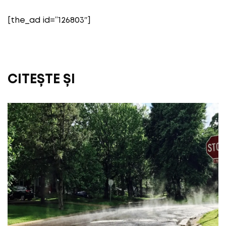
[the_ad id=”126803″]
CITEȘTE ȘI