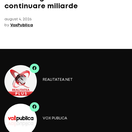
continuare miliarde
august 4, 2026
by
VoxPublica
REALITATEA.NET
VOX PUBLICA