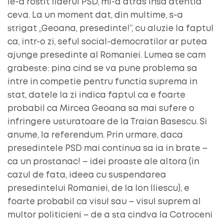
le-a rostit liderul PSD, mi-a atras insa atentia
ceva. La un moment dat, din multime, s-a
strigat „Geoana, presedinte!”, cu aluzie la faptul
ca, intr-o zi, seful social-democratilor ar putea
ajunge presedinte al Romaniei. Lumea se cam
grabeste: pina cind se va pune problema sa
intre in competie pentru functia suprema in
stat, datele la zi indica faptul ca e foarte
probabil ca Mircea Geoana sa mai sufere o
infringere usturatoare de la Traian Basescu. Si
anume, la referendum. Prin urmare, daca
presedintele PSD mai continua sa ia in brate –
ca un prostanac! – idei proaste ale altora (in
cazul de fata, ideea cu suspendarea
presedintelui Romaniei, de la Ion Iliescu), e
foarte probabil ca visul sau – visul suprem al
multor politicieni – de a sta cindva la Cotroceni