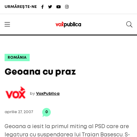
URMĂREȘTE-NE
ROMÂNIA
Geoana cu praz
by
VoxPublica
aprilie 27, 2007
0
Geoana a iesit la primul miting al PSD care are
legatura cu suspendarea lui Traian Basescu. S-