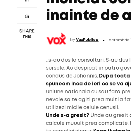
inainte de a
SHARE
THIS
by
VoxPublica
octombrie 1
…s-au dus la consultari. S-au dus 
sursele. Au despicat in patru guv
condus de Johannis.
Dupa toata 
spuneam inca de ieri ca se va a
uniune nationala cu sau fara pre
nevoie sa te agiti prea mult la fata
utilizezi micile celule cenusii.
Unde s-a gresit?
Unde au gresit at
calcule muuult prea complicate. D