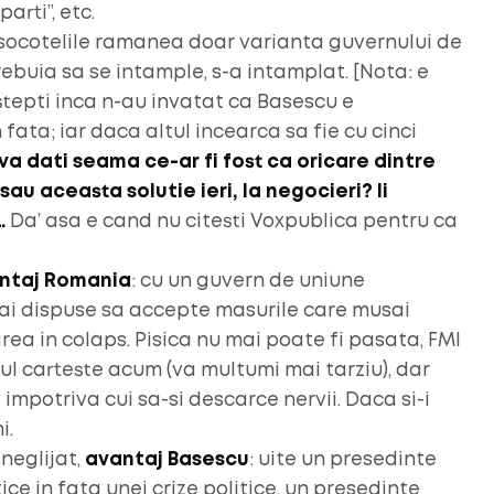
arti”, etc.
 socotelile ramanea doar varianta guvernului de
ebuia sa se intample, s-a intamplat. [Nota: e
tepti inca n-au invatat ca Basescu e
fata; iar daca altul incearca sa fie cu cinci
va dati seama ce-ar fi fost ca oricare dintre
au aceasta solutie ieri, la negocieri? Ii
…
Da’ asa e cand nu citesti Voxpublica pentru ca
ntaj Romania
: cu un guvern de uniune
 mai dispuse sa accepte masurile care musai
rea in colaps. Pisica nu mai poate fi pasata, FMI
orul carteste acum (va multumi mai tarziu), dar
impotriva cui sa-si descarce nervii. Daca si-i
i.
 neglijat,
avantaj Basescu
: uite un presedinte
tice in fata unei crize politice, un presedinte