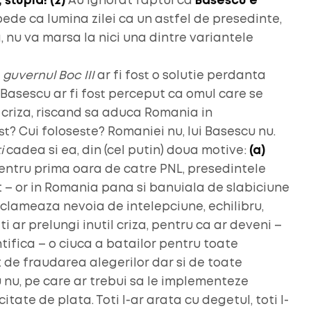
 stupid! (2)
Au ignorat faptul ca
Basescu e
mpede ca lumina zilei ca un astfel de presedinte,
a, nu va marsa la nici una dintre variantele
,
guvernul Boc III
ar fi fost o solutie perdanta
. Basescu ar fi fost perceput ca omul care se
riza, riscand sa aduca Romania in
t? Cui foloseste? Romaniei nu, lui Basescu nu.
i
cadea si ea, din (cel putin) doua motive:
(a)
ntru prima oara de catre PNL, presedintele
– or in Romania pana si banuiala de slabiciune
clameaza nevoia de intelepciune, echilibru,
 ar prelungi inutil criza, pentru ca ar deveni –
ntifica – o ciuca a batailor pentru toate
t de fraudarea alegerilor dar si de toate
 nu, pe care ar trebui sa le implementeze
itate de plata. Toti l-ar arata cu degetul, toti l-