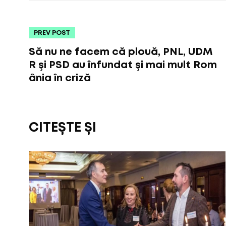
PREV POST
Să nu ne facem că plouă, PNL, UDM
R şi PSD au înfundat şi mai mult Rom
ânia în criză
CITEȘTE ȘI