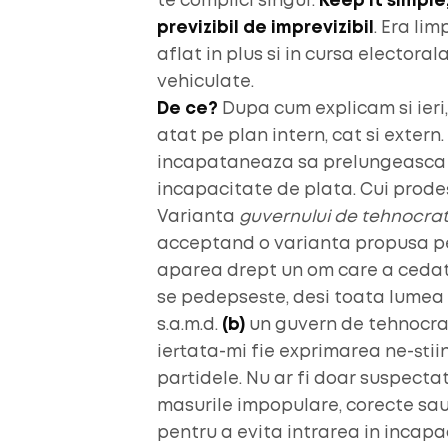
te complici singur.
Keep it simple,
previzibil de imprevizibil
. Era li
aflat in plus si in cursa electoral
vehiculate.
De ce?
Dupa cum explicam si ieri
atat pe plan intern, cat si extern
incapataneaza sa prelungeasca c
incapacitate de plata. Cui prodes
Varianta
guvernului de tehnocrat
acceptand o varianta propusa pe
aparea drept un om care a cedat 
se pedepseste, desi toata lumea 
s.a.m.d.
(b)
un guvern de tehnocrati
iertata-mi fie exprimarea ne-stii
partidele. Nu ar fi doar suspecta
masurile impopulare, corecte sau
pentru a evita intrarea in incapac