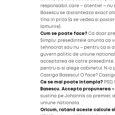
responsabil, care – atentie! – nu 
Basescu se distanteaza exact atat
tina in priza (a se vedea si posta
lamurire).
Cum se poate face?
Ca doar prem
Simplu: presedintele anunta ca 
tehnocrat sau nu – pentru ca si a
guvern politic de uniune nationa
acceptarea de catre presedinte, B
pentru a-si alege cabinetul. N-o 
Castiga Basescu! O face? Castig
Ce se mai poate intampla?
PSD, 
Basescu. Accepta propunerea – 
sustina pe Johannis ca premier, 
uniune nationala.
Oricum, ratand aceste calcule si