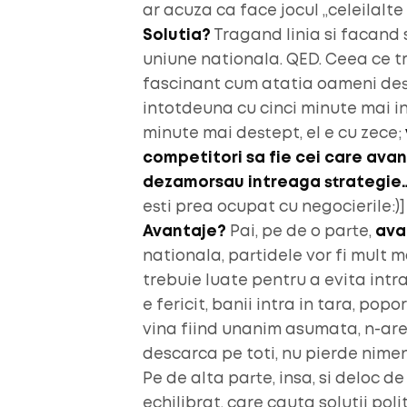
ar acuza ca face jocul „celeilalte p
Solutia?
Tragand linia si facand
uniune nationala. QED. Ceea ce tr
fascinant cum atatia oameni des
intotdeuna cu cinci minute mai in 
minute mai destept, el e cu zece;
competitori sa fie cei care avans
dezamorsau intreaga strategie
esti prea ocupat cu negocierile:)]
Avantaje?
Pai, pe de o parte,
ava
nationala, partidele vor fi mult
trebuie luate pentru a evita intra
e fericit, banii intra in tara, pop
vina fiind unanim asumata, n-are 
descarca pe toti, nu pierde nimen
Pe de alta parte, insa, si deloc de
echilibrat, care cauta solutii poli