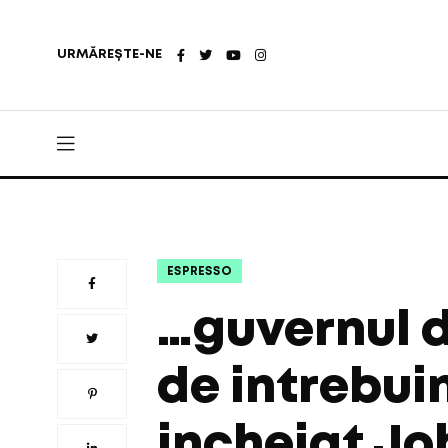
URMĂREȘTE-NE
ESPRESSO
…guvernul d
de intrebui
incheiat Jo