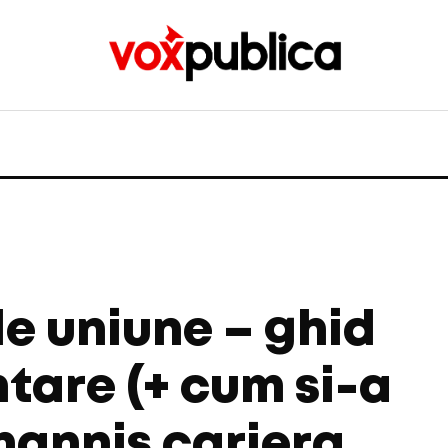
e uniune – ghid
ntare (+ cum si-a
hannis cariera