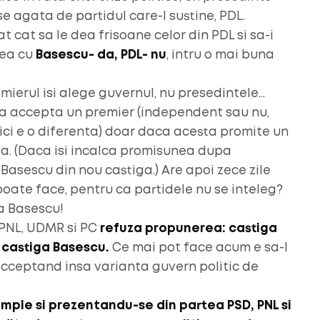
se agata de partidul care-l sustine, PDL.
 cat sa le dea frisoane celor din PDL si sa-i
rea cu
Basescu- da, PDL- nu
, intru o mai buna
ierul isi alege guvernul, nu presedintele…
va accepta un premier (independent sau nu,
ici e o diferenta) doar daca acesta promite un
la. (Daca isi incalca promisunea dupa
asescu din nou castiga.) Are apoi zece zile
poate face, pentru ca partidele nu se inteleg?
a Basescu!
PNL, UDMR si PC
refuza propunerea: castiga
castiga Basescu.
Ce mai pot face acum e sa-l
acceptand insa varianta guvern politic de
mple si prezentandu-se din partea PSD, PNL si