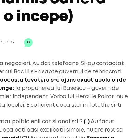
 o incepe)
4, 2009
0
la negocieri. Au dat telefoane. Si-au contactat
ernul Boc III si-n sapte guvernul de tehnocrati
aceasta tevatura s-a ajuns exact acolo unde
junge:
la propunerea lui Basescu – guvern de
mier independent. Vorba lui Hercule Poirot: nu e
 locului. E suficient daca stai in fototliu si-ti
at politicienii cat si analistii?
(1)
Au facut
aca poti gasi explicatii simple, nu are rost sa