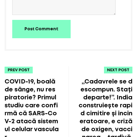
Post Comment
PREV POST
NEXT POST
COVID-19, boală
„Cadavrele se d
de sânge, nu res
escompun. Stați
piratorie? Primul
departe!”. India
studiu care confi
construiește rapi
rmă că SARS-Co
d cimitire și incin
V-2 atacă sistem
eratoare, e criză
ul celular vascula
de oxigen, vacci