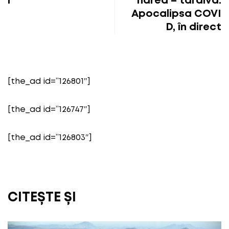
r
narea – tardivă.
Apocalipsa COVI
D, în direct
[the_ad id=”126801″]
[the_ad id=”126747″]
[the_ad id=”126803″]
CITEȘTE ȘI