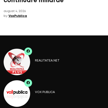
continuare miliarde
august 4, 2026
by
VoxPublica
REALITATEA.NET
VOX PUBLICA