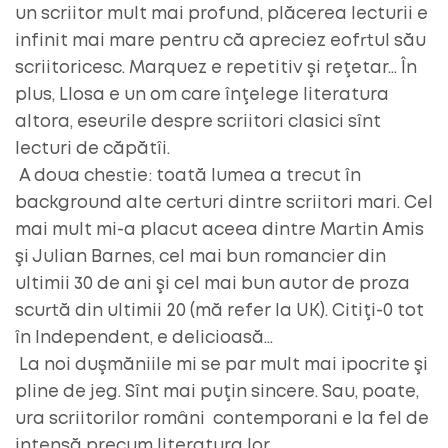
un scriitor mult mai profund, plăcerea lecturii e
infinit mai mare pentru că apreciez eofrtul său
scriitoricesc. Marquez e repetitiv şi reţetar… În
plus, Llosa e un om care înţelege literatura
altora, eseurile despre scriitori clasici sînt
lecturi de căpătîi.
A doua chestie: toată lumea a trecut în
background alte certuri dintre scriitori mari. Cel
mai mult mi-a placut aceea dintre Martin Amis
şi Julian Barnes, cel mai bun romancier din
ultimii 30 de ani şi cel mai bun autor de proza
scurtă din ultimii 20 (mă refer la UK). Citiţi-0 tot
în Independent, e delicioasă…
La noi duşmăniile mi se par mult mai ipocrite şi
pline de jeg. Sînt mai puţin sincere. Sau, poate,
ura scriitorilor români contemporani e la fel de
intensă precum literatura lor…