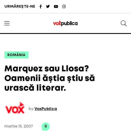
URMĂREȘTE-NE
ROMÂNIA
Marquez sau Llosa?
Oamenii ăştia ştiu să
urască literar.
by
VoxPublica
martie 15, 2007
0