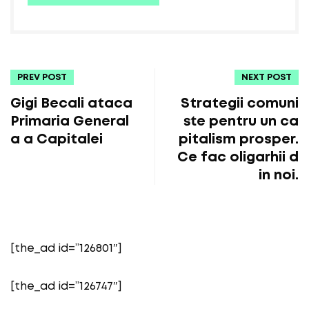
PREV POST
NEXT POST
Gigi Becali ataca
Strategii comuni
Primaria General
ste pentru un ca
a a Capitalei
pitalism prosper.
Ce fac oligarhii d
in noi.
[the_ad id=”126801″]
[the_ad id=”126747″]