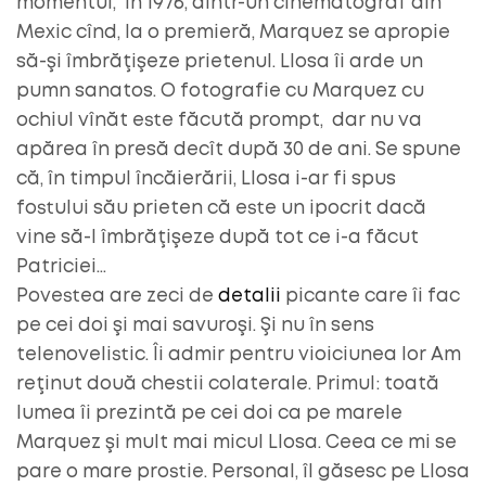
momentul, in 1976, dintr-un cinematograf din
Mexic cînd, la o premieră, Marquez se apropie
să-şi îmbrăţişeze prietenul. Llosa îi arde un
pumn sanatos. O fotografie cu Marquez cu
ochiul vînăt este făcută prompt, dar nu va
apărea în presă decît după 30 de ani. Se spune
că, în timpul încăierării, Llosa i-ar fi spus
fostului său prieten că este un ipocrit dacă
vine să-l îmbrăţişeze după tot ce i-a făcut
Patriciei…
Povestea are zeci de
detalii
picante care îi fac
pe cei doi şi mai savuroşi. Şi nu în sens
telenovelistic. Îi admir pentru vioiciunea lor Am
reţinut două chestii colaterale. Primul: toată
lumea îi prezintă pe cei doi ca pe marele
Marquez şi mult mai micul Llosa. Ceea ce mi se
pare o mare prostie. Personal, îl găsesc pe Llosa