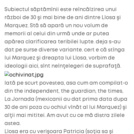
Subiectul săptămînii este reîncălzirea unui
război de 30 şi mai bine de ani dintre Llosa şi
Marquez. Stă să apară un nou volum de
memorii al celui din urmă unde ar putea
apărea clarificarea teribilei lupte. deja s-au
dat pe surse diverse variante. cert e că stînga
lui Marquez şi dreapta lui Llosa, vorbim de
ideologii aici, sînt neînţelegeri de suprafaţă.
Iată pe scurt povestea, asa cum am compilat-o
din the independent, the guardian, the times,
La Jornada (mexicanii au dat prima data dupa
30 de ani poza cu ochiul vînăt al lui Marquez) şi
alţii mai mititei. Am avut cu ce mă distra zilele
astea.
Llosa era cu verişoara Patricia (soţia sa şi