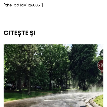
[the_ad id=”126803″]
CITEȘTE ȘI