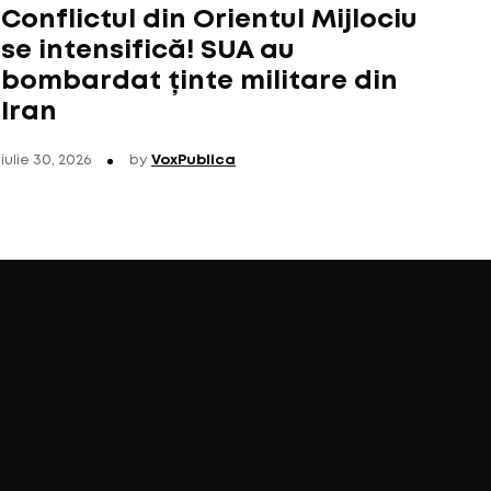
Conflictul din Orientul Mijlociu
se intensifică! SUA au
bombardat ținte militare din
Iran
iulie 30, 2026
by
VoxPublica