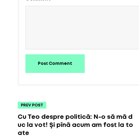
Post Comment
PREV POST
Cu Teo despre politică: N-o să mă d
uc la vot! Şi pînă acum am fost la to
ate