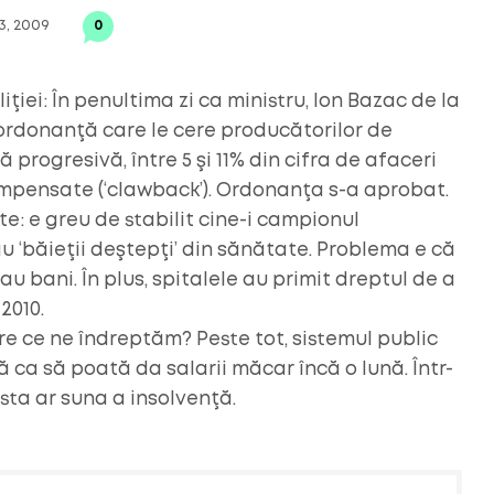
3, 2009
0
iei: În penultima zi ca ministru, Ion Bazac de la
 ordonanţă care le cere producătorilor de
rogresivă, între 5 şi 11% din cifra de afaceri
compensate (‘clawback’). Ordonanţa s-a aprobat.
: e greu de stabilit cine-i campionul
u ‘băieţii deştepţi’ din sănătate. Problema e că
au bani. În plus, spitalele au primit dreptul de a
2010.
tre ce ne îndreptăm? Peste tot, sistemul public
ă ca să poată da salarii măcar încă o lună. Într-
sta ar suna a insolvenţă.