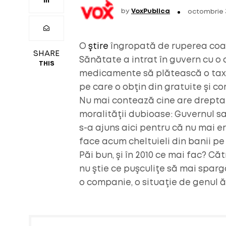
by
VoxPublica
octombrie 
O
ştire
îngropată de ruperea coaliţ
SHARE
Sănătate a intrat în guvern cu o
THIS
medicamente să plătească o taxă p
pe care o obţin din gratuite şi 
Nu mai contează cine are dreptate
moralităţii dubioase: Guvernul sa
s-a ajuns aici pentru că nu mai er
face acum cheltuieli din banii pe 
Păi bun, şi în 2010 ce mai fac? Că
nu ştie ce puşculiţe să mai sparg
o companie, o situaţie de genul ă