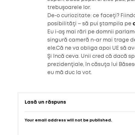
trebuşoarele lor.
De-o curiozitate: ce faceţi? Fiin
posibilităţi – să pui ştampila pe
Eu i-aş mai rări pe domnii parlamen
singură cameră n-ar mai trage de
ele.Că ne va obliga apoi UE să a
Şi încă ceva. Unii cred că dacă sp
prezidenţiale, în căsuţa lui Băsesc
eu mă duc la vot.
Lasă un răspuns
Your email address will not be published.