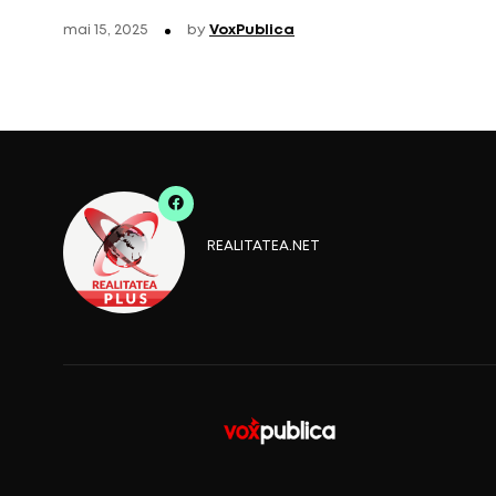
mai 15, 2025
by
VoxPublica
REALITATEA.NET