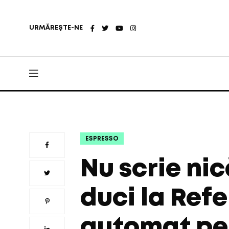
URMĂREȘTE-NE
ESPRESSO
Nu scrie nic
duci la Refe
automat pe