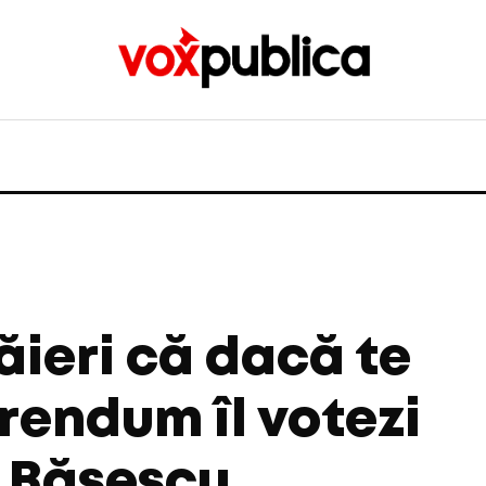
ăieri că dacă te
rendum îl votezi
 Băsescu