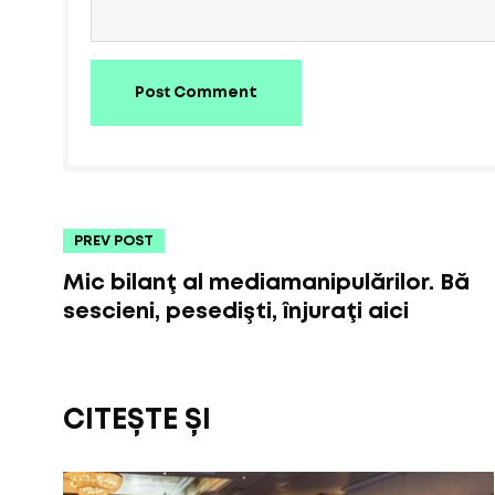
Post Comment
PREV POST
Mic bilanţ al mediamanipulărilor. Bă
sescieni, pesedişti, înjuraţi aici
CITEȘTE ȘI