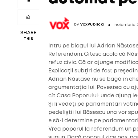
by
VoxPublica
noiembrie 
SHARE
THIS
Intru pe blogul lui Adrian Năstas
Referendum. Citesc acolo că Năsta
refuz civic. Că ar ajunge modifica
Explicaţii subţiri de fost preşedi
Adrian Năstase nu se bagă în che
argumentaţia lui. Povestea cu aj
cît Casa Poporului: unde ajung l
Şi îi vedeţi pe parlamentari votîn
pedeliştii lui Băsescu una vor spu
e să-i determine pe parlamentari
Vrea poporul la referendum un parl
supun. Dacă poporul zice pas, par