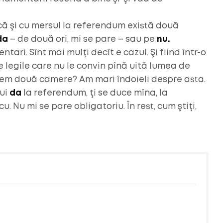
dcă şi cu mersul la referendum există două
da
– de două ori, mi se pare – sau pe
nu.
tari. Sînt mai mulţi decît e cazul. Şi fiind într-o
 legile care nu le convin pînă uită lumea de
vem două camere? Am mari îndoieli despre asta.
ui
da
la referendum, ţi se duce mîna, la
u. Nu mi se pare obligatoriu. În rest, cum ştiţi,