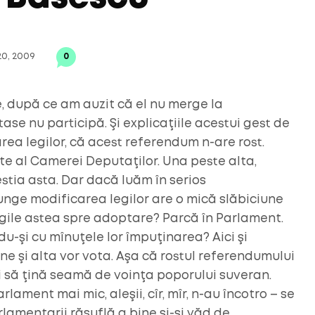
20, 2009
0
e, după ce am auzit că el nu merge la
se nu participă. Şi explicaţiile acestui gest de
rea legilor, că acest referendum n-are rost.
nte al Camerei Deputaţilor. Una peste alta,
stia asta. Dar dacă luăm în serios
unge modificarea legilor are o mică slăbiciune
egile astea spre adoptare? Parcă în Parlament.
du-şi cu mînuţele lor împuţinarea? Aici şi
ne şi alta vor vota. Aşa că rostul referendumului
 să ţină seamă de voinţa poporului suveran.
ament mai mic, aleşii, cîr, mîr, n-au încotro – se
lamentarii răsuflă a bine şi-şi văd de