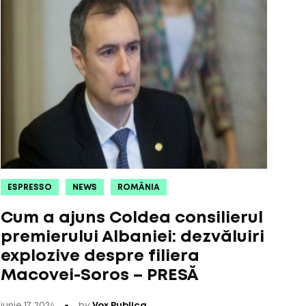
ESPRESSO
NEWS
ROMÂNIA
Cum a ajuns Coldea consilierul
premierului Albaniei: dezvăluiri
explozive despre filiera
Macovei-Soros – PRESĂ
iunie 17, 2024
by
Vox Publica