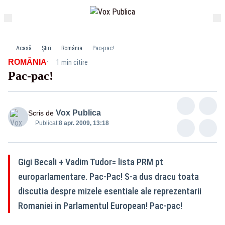
Acasă
Știri
România
Pac-pac!
·
ROMÂNIA
1 min citire
Pac-pac!
Vox Publica
Scris de
Publicat:
8 apr. 2009, 13:18
Gigi Becali + Vadim Tudor= lista PRM pt
europarlamentare. Pac-Pac! S-a dus dracu toata
discutia despre mizele esentiale ale reprezentarii
Romaniei in Parlamentul European! Pac-pac!