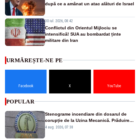
după ce a amânat un atac alături de Israel
30 iul. 2026, 08:42
Conflictul din Orientul Mijlociu se
intensifică! SUA au bombardat ținte
militare din Iran
URMĂREȘTE-NE PE
Facebook
X
YouTube
POPULAR
Stenograme incendiare din dosarul de
corupție de la Uzina Mecanică. Prăduirea
banilor din programul SAFE, interceptată
4 aug. 2026, 07:38
de DNA