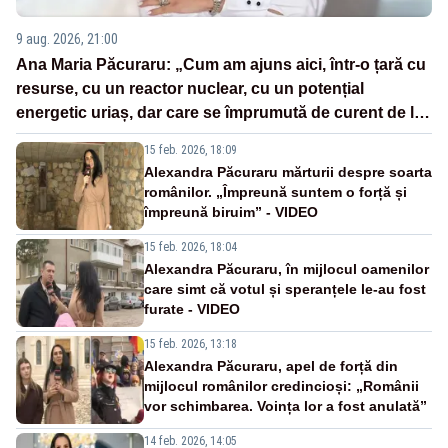
9 aug. 2026, 21:00
Ana Maria Păcuraru: „Cum am ajuns aici, într-o țară cu
resurse, cu un reactor nuclear, cu un potențial
energetic uriaș, dar care se împrumută de curent de la
vecini?”
15 feb. 2026, 18:09
Alexandra Păcuraru mărturii despre soarta
românilor. „Împreună suntem o forță și
împreună biruim” - VIDEO
15 feb. 2026, 18:04
Alexandra Păcuraru, în mijlocul oamenilor
care simt că votul și speranțele le-au fost
furate - VIDEO
15 feb. 2026, 13:18
Alexandra Păcuraru, apel de forță din
mijlocul românilor credincioși: „Românii
vor schimbarea. Voința lor a fost anulată”
14 feb. 2026, 14:05