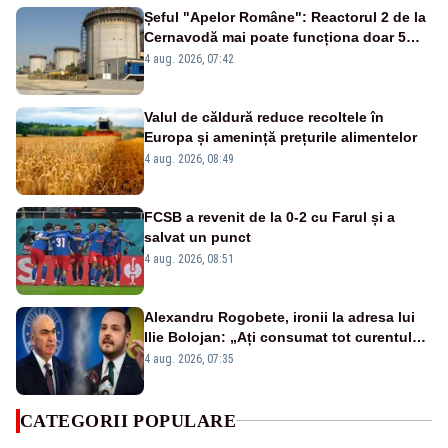
Șeful "Apelor Române": Reactorul 2 de la
Cernavodă mai poate funcționa doar 5
zile
4 aug. 2026, 07:42
Valul de căldură reduce recoltele în
Europa și amenință prețurile alimentelor
4 aug. 2026, 08:49
FCSB a revenit de la 0-2 cu Farul și a
salvat un punct
4 aug. 2026, 08:51
Alexandru Rogobete, ironii la adresa lui
Ilie Bolojan: „Ați consumat tot curentul
urmărind șobolani imaginari”
4 aug. 2026, 07:35
CATEGORII POPULARE