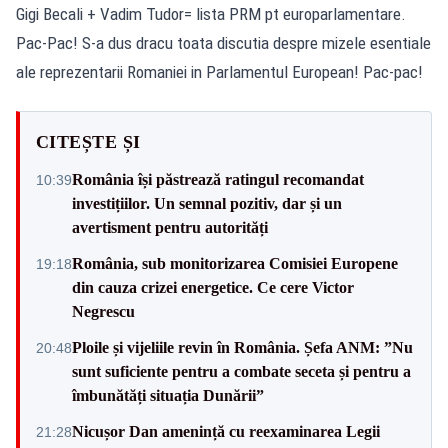
Gigi Becali + Vadim Tudor= lista PRM pt europarlamentare.
Pac-Pac! S-a dus dracu toata discutia despre mizele esentiale
ale reprezentarii Romaniei in Parlamentul European! Pac-pac!
CITEȘTE ȘI
România își păstrează ratingul recomandat
10:39
investițiilor. Un semnal pozitiv, dar și un
avertisment pentru autorități
România, sub monitorizarea Comisiei Europene
19:18
din cauza crizei energetice. Ce cere Victor
Negrescu
Ploile și vijeliile revin în România. Șefa ANM: ”Nu
20:48
sunt suficiente pentru a combate seceta și pentru a
îmbunătăți situația Dunării”
Nicușor Dan amenință cu reexaminarea Legii
21:28