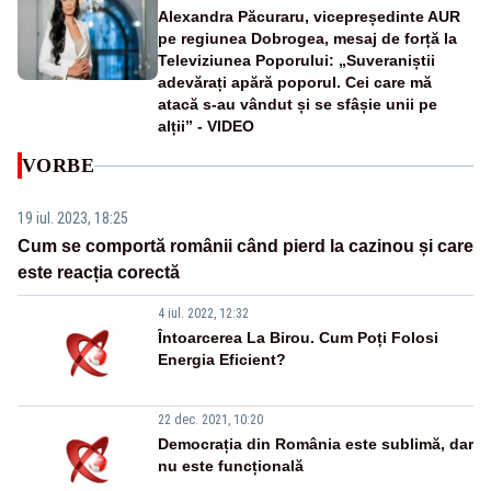
Alexandra Păcuraru, vicepreședinte AUR
pe regiunea Dobrogea, mesaj de forță la
Televiziunea Poporului: „Suveraniștii
adevărați apără poporul. Cei care mă
atacă s-au vândut și se sfâșie unii pe
alții” - VIDEO
VORBE
19 iul. 2023, 18:25
Cum se comportă românii când pierd la cazinou și care
este reacția corectă
4 iul. 2022, 12:32
Întoarcerea La Birou. Cum Poți Folosi
Energia Eficient?
22 dec. 2021, 10:20
Democrația din România este sublimă, dar
nu este funcțională