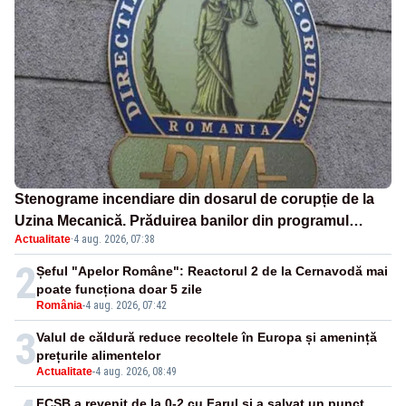
Stenograme incendiare din dosarul de corupție de la
Uzina Mecanică. Prăduirea banilor din programul
Actualitate
·
4 aug. 2026, 07:38
SAFE, interceptată de DNA
2
Șeful "Apelor Române": Reactorul 2 de la Cernavodă mai
poate funcționa doar 5 zile
România
-
4 aug. 2026, 07:42
3
Valul de căldură reduce recoltele în Europa și amenință
prețurile alimentelor
Actualitate
-
4 aug. 2026, 08:49
FCSB a revenit de la 0-2 cu Farul și a salvat un punct