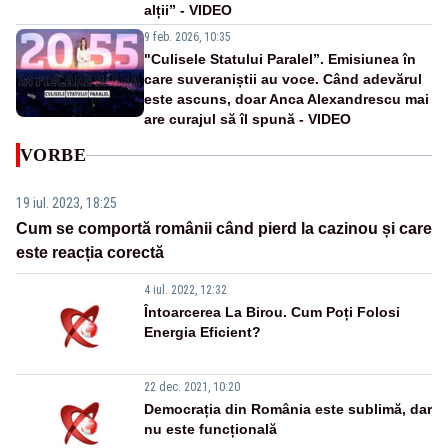
alții” - VIDEO
9 feb. 2026, 10:35
"Culisele Statului Paralel”. Emisiunea în
care suveraniștii au voce. Când adevărul
este ascuns, doar Anca Alexandrescu mai
are curajul să îl spună - VIDEO
VORBE
19 iul. 2023, 18:25
Cum se comportă românii când pierd la cazinou și care
este reacția corectă
4 iul. 2022, 12:32
Întoarcerea La Birou. Cum Poți Folosi
Energia Eficient?
22 dec. 2021, 10:20
Democrația din România este sublimă, dar
nu este funcțională