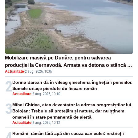
Mobilizare masivă pe Dunăre, pentru salvarea
producției la Cernavodă. Armata va detona o stâncă și
Actualitate
·
2 aug. 2026, 10:07
va devia apa fluviului - IMAGINI AERIENE
2
Dorina Barcari dă în vileag șmecheria înghețării pensiilor.
Sumele uriașe pierdute de fiecare român
Actualitate
-
2 aug. 2026, 10:10
3
Mihai Chirica, atac devastator la adresa progresiștilor lui
Bolojan: Trebuie să protejăm și natura, dar nu șținem
omaneii în stare permanentă de alertă
Actualitate
-
2 aug. 2026, 10:12
4
Românii rămân fără apă din cauza caniculei: restricții