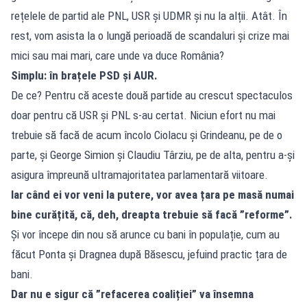
rețelele de partid ale PNL, USR și UDMR și nu la alții. Atât. În
rest, vom asista la o lungă perioadă de scandaluri și crize mai
mici sau mai mari, care unde va duce România?
Simplu: în brațele PSD și AUR.
De ce? Pentru că aceste două partide au crescut spectaculos
doar pentru că USR și PNL s-au certat. Niciun efort nu mai
trebuie să facă de acum încolo Ciolacu și Grindeanu, pe de o
parte, și George Simion și Claudiu Târziu, pe de alta, pentru a-și
asigura împreună ultramajoritatea parlamentară viitoare.
Iar când ei vor veni la putere, vor avea țara pe masă numai
bine curățită, că, deh, dreapta trebuie să facă ”reforme”.
Și vor începe din nou să arunce cu bani în populație, cum au
făcut Ponta și Dragnea după Băsescu, jefuind practic țara de
bani.
Dar nu e sigur că ”refacerea coaliției” va însemna