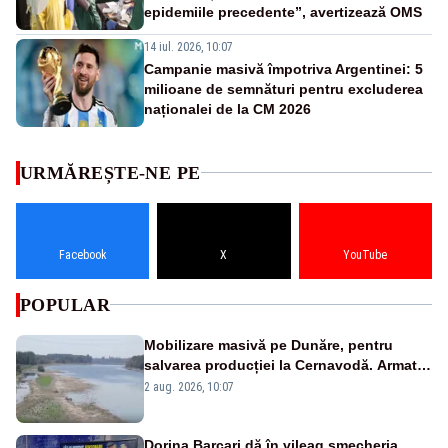
epidemiile precedente”, avertizează OMS
14 iul. 2026, 10:07
Campanie masivă împotriva Argentinei: 5
milioane de semnături pentru excluderea
naționalei de la CM 2026
URMĂREȘTE-NE PE
Facebook
X
YouTube
POPULAR
Mobilizare masivă pe Dunăre, pentru
salvarea producției la Cernavodă. Armata
va detona o stâncă și va devia apa
2 aug. 2026, 10:07
fluviului - IMAGINI AERIENE
Dorina Barcari dă în vileag șmecheria