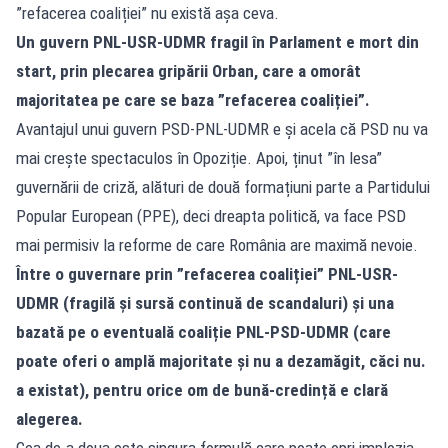
”refacerea coaliției” nu există așa ceva.
Un guvern PNL-USR-UDMR fragil în Parlament e mort din
start, prin plecarea gripării Orban, care a omorât
majoritatea pe care se baza ”refacerea coaliției”.
Avantajul unui guvern PSD-PNL-UDMR e și acela că PSD nu va
mai crește spectaculos în Opoziție. Apoi, ținut ”în lesa”
guvernării de criză, alături de două formațiuni parte a Partidului
Popular European (PPE), deci dreapta politică, va face PSD
mai permisiv la reforme de care România are maximă nevoie.
Între o guvernare prin ”refacerea coaliției” PNL-USR-
UDMR (fragilă și sursă continuă de scandaluri) și una
bazată pe o eventuală coaliție PNL-PSD-UDMR (care
poate oferi o amplă majoritate și nu a dezamăgit, căci nu.
a existat), pentru orice om de bună-credință e clară
alegerea.