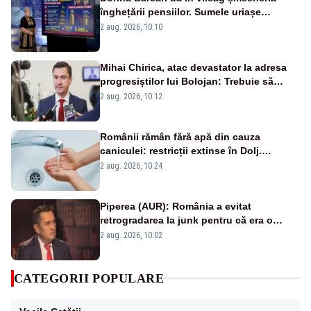
înghețării pensiilor. Sumele uriașe
pierdute de fiecare român
2 aug. 2026, 10:10
Mihai Chirica, atac devastator la adresa
progresiștilor lui Bolojan: Trebuie să
protejăm și natura, dar nu șținem omaneii
2 aug. 2026, 10:12
în stare permanentă de alertă
Românii rămân fără apă din cauza
caniculei: restricții extinse în Dolj.
Oamenii au „cu program la robinet”
2 aug. 2026, 10:24
Piperea (AUR): România a evitat
retrogradarea la junk pentru că era o
catastrofă pentru bănci și fondurile de
2 aug. 2026, 10:02
pensii
CATEGORII POPULARE