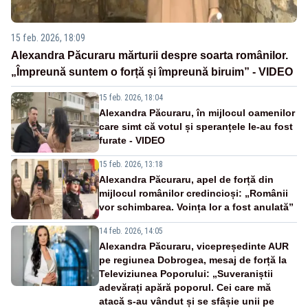
15 feb. 2026, 18:09
Alexandra Păcuraru mărturii despre soarta românilor.
„Împreună suntem o forță și împreună biruim” - VIDEO
15 feb. 2026, 18:04
Alexandra Păcuraru, în mijlocul oamenilor
care simt că votul și speranțele le-au fost
furate - VIDEO
15 feb. 2026, 13:18
Alexandra Păcuraru, apel de forță din
mijlocul românilor credincioși: „Românii
vor schimbarea. Voința lor a fost anulată”
14 feb. 2026, 14:05
Alexandra Păcuraru, vicepreședinte AUR
pe regiunea Dobrogea, mesaj de forță la
Televiziunea Poporului: „Suveraniștii
adevărați apără poporul. Cei care mă
atacă s-au vândut și se sfâșie unii pe