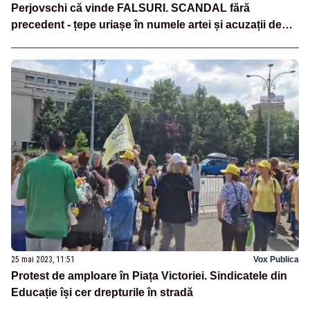
Perjovschi că vinde FALSURI. SCANDAL fără
precedent - țepe uriașe în numele artei și acuzații de
evaziune
25 mai 2023, 11:51
Vox Publica
Protest de amploare în Piața Victoriei. Sindicatele din
Educație își cer drepturile în stradă