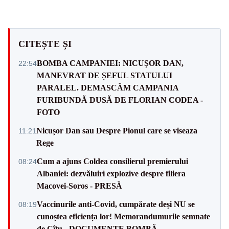
CITEȘTE ȘI
BOMBA CAMPANIEI: NICUȘOR DAN,
22:54
MANEVRAT DE ȘEFUL STATULUI
PARALEL. DEMASCĂM CAMPANIA
FURIBUNDĂ DUSĂ DE FLORIAN CODEA -
FOTO
Nicușor Dan sau Despre Pionul care se viseaza
11:21
Rege
Cum a ajuns Coldea consilierul premierului
08:24
Albaniei: dezvăluiri explozive despre filiera
Macovei-Soros - PRESĂ
Vaccinurile anti-Covid, cumpărate deși NU se
08:19
cunoștea eficiența lor! Memorandumurile semnate
de Cîțu - DOCUMENTE BOMBĂ