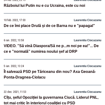
Războiul lui Putin nu e cu Ucraina, este cu noi
10 feb. 2022, 17:03
Laurentiu Ciocazanu
De ce îmi place Drulă și de ce Barna nu e ”papagal”
6 ian. 2022, 13:58
Laurentiu Ciocazanu
VIDEO. ”Să vină Diaspora/Să ne p...m noi pe ea!”... De
ce e ”normală” numirea noului șef al DRP
5 ian. 2022, 13:24
Laurentiu Ciocazanu
Îl salvează PSD pe Tăriceanu din nou? Axa Geoană-
Ponta-Dragnea-Ciolacu
22 dec. 2021, 11:53
Laurentiu Ciocazanu
Cîțu, șeful Opoziției la guvernarea Ciucă. Liderul PNL,
tot mai critic în interiorul coaliției cu PSD