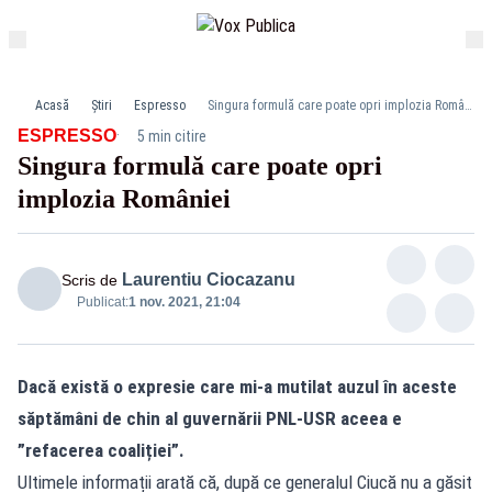
Acasă
Știri
Espresso
Singura formulă care poate opri implozia României
·
ESPRESSO
5 min citire
Singura formulă care poate opri
ciocazanu facebook
implozia României
Laurentiu Ciocazanu
Scris de
Publicat:
1 nov. 2021, 21:04
Dacă există o expresie care mi-a mutilat auzul în aceste
săptămâni de chin al guvernării PNL-USR aceea e
”refacerea coaliției”.
Ultimele informații arată că, după ce generalul Ciucă nu a găsit