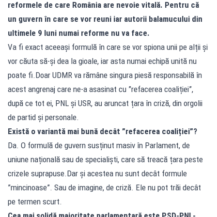
reformele de care România are nevoie vitală. Pentru că
un guvern în care se vor reuni iar autorii balamucului din
ultimele 9 luni numai reforme nu va face.
Va fi exact aceeași formulă în care se vor spiona unii pe alții și
vor căuta să-și dea la gioale, iar asta numai echipă unită nu
poate fi.Doar UDMR va rămâne singura piesă responsabilă în
acest angrenaj care ne-a asasinat cu ”refacerea coaliției”,
după ce tot ei, PNL și USR, au aruncat țara în criză, din orgolii
de partid și personale.
Există o variantă mai bună decât ”refacerea coaliției”?
Da. O formulă de guvern susținut masiv în Parlament, de
uniune națională sau de specialiști, care să treacă țara peste
crizele suprapuse.Dar și acestea nu sunt decât formule
”mincinoase”. Sau de imagine, de criză. Ele nu pot trăi decât
pe termen scurt.
Cea mai solidă majoritate parlamentară este PSD-PNL-