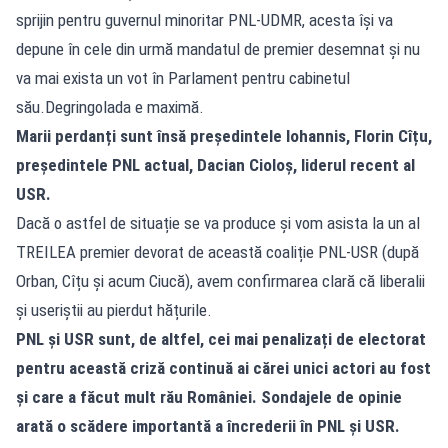
sprijin pentru guvernul minoritar PNL-UDMR, acesta își va
depune în cele din urmă mandatul de premier desemnat și nu
va mai exista un vot în Parlament pentru cabinetul
său.Degringolada e maximă.
Marii perdanți sunt însă președintele Iohannis, Florin Cîțu,
președintele PNL actual, Dacian Cioloș, liderul recent al
USR.
Dacă o astfel de situație se va produce și vom asista la un al
TREILEA premier devorat de această coaliție PNL-USR (după
Orban, Cîțu și acum Ciucă), avem confirmarea clară că liberalii
și useriștii au pierdut hățurile.
PNL și USR sunt, de altfel, cei mai penalizați de electorat
pentru această criză continuă ai cărei unici actori au fost
și care a făcut mult rău României. Sondajele de opinie
arată o scădere importantă a încrederii în PNL și USR.