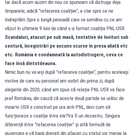
Iar dacă acum auzim din nou ce spuneam că distruge deja
timpanele, adică ”refacerea coaliției”, e clar spre ce ne
îndreptăm.Spre o lungă perioadă care va semăna cu ce am
văzut în ultimele 9 luni de când s-a format coaliția PNL-USR.
Scandaluri, atacuri pe sub masă, tentative de lovituri sub
centură, înregistrări pe ascuns scurse în presa aliată etc
etc. România e condamnată la autodistrugere, ceva ce
face însă dintotdeauna.
Nimic bun nu va ieși după ”refacerea coaliției”, pentru aceleași
motive de care eu personal am vorbit din prima zi, după
alegerile din 2020, când am spus că relația PNL-USR va face
praf România, din cauză că aceste două partide se urăsc de
moarte.USR e construit pe ura anti-PNL, deci cum să
funcționeze o coaliție între ele?Va fi un dezastru. Singura
diferență între ”refacerea coaliției” și altă formulă de
guvernare e că banii drenați din afaceri cu statul vor merge la