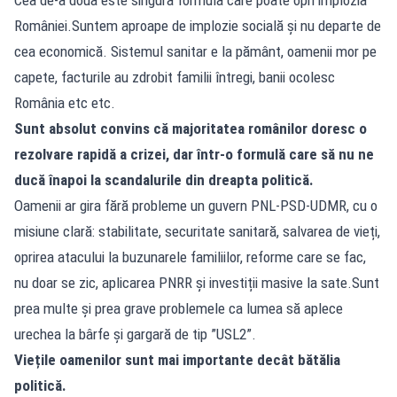
Cea de-a doua este singura formulă care poate opri implozia
României.Suntem aproape de implozie socială și nu departe de
cea economică. Sistemul sanitar e la pământ, oamenii mor pe
capete, facturile au zdrobit familii întregi, banii ocolesc
România etc etc.
Sunt absolut convins că majoritatea românilor doresc o
rezolvare rapidă a crizei, dar într-o formulă care să nu ne
ducă înapoi la scandalurile din dreapta politică.
Oamenii ar gira fără probleme un guvern PNL-PSD-UDMR, cu o
misiune clară: stabilitate, securitate sanitară, salvarea de vieți,
oprirea atacului la buzunarele familiilor, reforme care se fac,
nu doar se zic, aplicarea PNRR și investiții masive la sate.Sunt
prea multe și prea grave problemele ca lumea să aplece
urechea la bârfe și gargară de tip ”USL2”.
Viețile oamenilor sunt mai importante decât bătălia
politică.