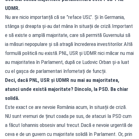
UDMR.
Nu are nicio importanță că se ”reface USL”. Și în Germania,
stânga și dreapta și-au dat mâna în situații de criză.Important
e să existe o amplă majoritate, care să permită Guvernului să
ia măsuri nepopulare și să atragă încrederea investitorilor.Altă
formulă politică nu există.PNL, USR și UDMR nici măcar nu mai
au majoritatea în Parlament, după ce Ludovic Orban și-a luat
cu el gașca de parlamentari înfometați de funcții.
Deci, dacă PNL, USR și UDMR nu mai au majoritatea,
atunci unde există majoritate? Dincolo, la PSD. Ba chiar
solidă.
Este exact ce are nevoie România acum, în situații de criză.
NU sunt vremuri de ținut coada pe sus, de atacuri la PSD cum
a făcut Iohannis obsesiv anul trecut.Dacă e nevoie urgentă de
ceva e de un guvern cu majoritate solidă în Parlament. Or, prin